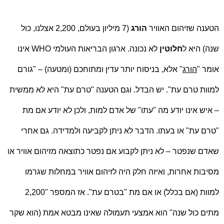
הטענה שזיהום האוויר
הורג
(7 מיליון בעולם, 2,200 אצלנו, כול
שנה) היא ל
חלוטין
לא נכונה. ארגון הבריאות העולמי
WHO
אינו
אומר "
הורג
" אלא, בניסוח יותר עדין ומתוחכם (ומטעה) – "גורם
למוות טרם עת". יש הבדל. וגם הטענה "טרם עת" היא לא ממשית
– איש אינו יודע מה "עתו" של אדם למות, ולכן לא יודע אם מת
"טרם עת" או בעתו. הדבר לא ניתן לקביעה ולמדידה. גם אחרי
שאדם שנפטר – לא ניתן לקבוע אם נפטר כתוצאה מזיהום אוויר או
מסיבות אחרות, ואיזה חלק היה לזיהום אוויר במחלות שגרמו
למוות (אם בכלל) או אם מת "בטרם עת". אז המספר "2,200
מתים כול שנה" הוא אמצעי תעמולה שאינו מבטא אמת (הוא שקר