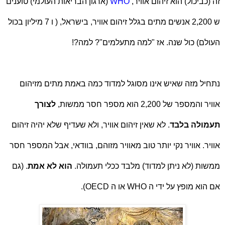
זה (כביכול) הוא זיהום אוויר,
WHO
(ארגון הבריאות העולמי) טוענים
ש 2,200 אנשים מתים בגלל זיהום אוויר, בישראל, ( ו 7 מיליון בכול
העולם) כול שנה. אז "למה מתעלמים"? למה?!
נתחיל מזה שאיש אינו מסוגל למדוד כמה באמת מתים מזיהום
אוויר והמספר של 2,200 הוא מספר חסר ממשות,
לצורך
תעמולה בלבד
. לא שאין זיהום אוויר, ולא שעדיף שלא יהיה זיהום
אוויר. אוויר נקי יותר טוב מאוויר מזוהם, בוודאי, אבל המספר חסר
ממשות (לא ניתן למדוד) מלבד ככלי תעמולה.
הוא לא אמת
. (גם
אם הוא מופץ על ידי ה
WHO
או ה
OECD
).