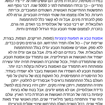
במידה מסוימת, להכחדת מינים. הם עושים זאת על ידי ציד למשל
(והדייג) – כך נכחדו הממותות לפני כ 5000 שנה. דבר נוסף הוא
התפשטות ההתיישבות האנושית, השטחים המעובדים, וכריתת
היערות. כול אלה צמצמו את שטחי המחייה הטבעיים, וגרמו ללא
ספק להכחדת מינים. אבל זה לא קשור כלל להתחממות
הגלובאלית. יש ריבוי טבעי של אוכלוסיית בני האדם, וזה גורם,
בהכרח, לצמצום שטחי הטבע ובתי הגידול לצמחים וחיות.
אסונות טבע או תופעות קיצוניות
(סופות, הוריקנים, הצפות, בצורת,
שריפות יער) – כול אלה תמיד התרחשו. הם גורמים נזקים כבדים,
ללא ספק. אומרים שאסונות הטבע יגדלו בגלל ההתחממות
הגלובאלית. אולי. בינתיים הם לא גדלו. אבל גם אם יגדלו זה לא
ישמיד את האנושות או הציוויליזציה. אנו נתמודד עם אסונות הטבע,
כמו שהתמודדנו תמיד, וככול שהחברה האנושית תהיה יותר עשירה
ומפותחת היא תתמודד עם האסונות ביעילות ובקלות רבה יותר.
אסונות הטבע לא השמידו את האנושות בעבר ולא ישמידו בעתיד.
כול ההיסטריה החממיסטית, כול הזעקות (כמו של גרטה) על סוף
העולם בגלל ההתחממות נראים לי אבסורדיים לחלוטין. ייתכן
ותהיה התחממות, וייתכן שיהיו נזקים, ייתכן ויהיו בעיות (כמו למשל:
נדידת אוכלוסייה). אנו לא ממש יודעים. אבל בטח שלא בעיות
קיומיות ברמה של הכחדת האנושות או הכחדת כדור הארץ. עולם
החי שרד והתפתח במשך מיליארדי שנים, המין האנושי שרד מאות
אלפי שנים. בכול השנים האלה התרחשו שינויי אקלים (טבעיים)