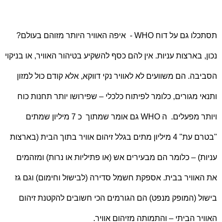
תסתכלו גם על דוח
WHO
-
איפה האוויר היותר מזוהם בעולם?
נכון, בארצות עניות. אין להם כסף להשקיע בטיהור האוויר, או בניקוי
הסביבה. הם משוועים לא לאוויר נקי דווקא, אלא קודם כול למזון
ותנאי מגורים, כלומר לפיתוח כלכלי – שפירושו יותר תחנות כוח
ויותר מפעלים.
ה
WHO
גם אומר שמתוך
כ 7 מיליון שמתים
"בטרם עת" 4 מיליון מתים בגלל זיהום אוויר בתוך הבית (בארצות
עניות) – כלומר הם מבעירים אש (או פתיליות או נרות) ומזהמים
את האוויר בבית. אספקת חשמל סדירה (לבישול וחימום) וגם גז
בישול (המופק מנפט) הם הגורמים הכי חשובים להקטנת זיהום
האוויר הביתי – והתמותה מזיהום אוויר.