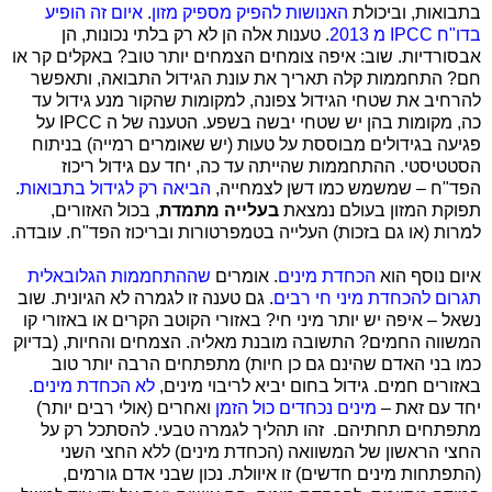
בתבואות, וביכולת
האנושות להפיק מספיק מזון
.
איום זה הופיע
בדו"ח
IPCC
מ 2013
. טענות אלה הן לא רק בלתי נכונות, הן
אבסורדיות. שוב: איפה צומחים הצמחים יותר טוב? באקלים קר או
חם? התחממות קלה תאריך את עונת הגידול התבואה, ותאפשר
להרחיב את שטחי הגידול צפונה, למקומות שהקור מנע גידול עד
כה, מקומות בהן יש שטחי יבשה בשפע. הטענה של ה
IPCC
על
פגיעה בגידולים מבוססת על טעות (יש שאומרים רמייה) בניתוח
הסטטיסטי. ההתחממות שהייתה עד כה, יחד עם גידול ריכוז
הפד"ח – שמשמש כמו דשן לצמחייה,
הביאה רק לגידול בתבואות
.
תפוקת המזון בעולם נמצאת
בעלייה מתמדת
, בכול האזורים,
למרות (או גם בזכות) העלייה בטמפרטורות ובריכוז הפד"ח. עובדה.
איום נוסף הוא
הכחדת מינים
. אומרים
שההתחממות הגלובאלית
תגרום
להכחדת מיני חי רבים
. גם טענה זו לגמרה לא הגיונית. שוב
נשאל – איפה יש יותר מיני חי? באזורי הקוטב הקרים או באזורי קו
המשווה החמים? התשובה מובנת מאליה. הצמחים והחיות, (בדיוק
כמו בני האדם שהינם גם כן חיות) מתפתחים הרבה יותר טוב
באזורים חמים. גידול בחום יביא לריבוי מינים,
לא הכחדת מינים
.
יחד עם זאת –
מינים נכחדים כול הזמן
ואחרים (אולי רבים יותר)
מתפתחים תחתיהם.
זהו תהליך לגמרה טבעי. להסתכל רק על
החצי הראשון של המשוואה (הכחדת מינים) ללא החצי השני
(התפתחות מינים חדשים) זו איוולת. נכון שבני אדם גורמים,