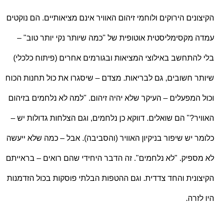
הקיצונים הירוקים ולוחמי זיהום האוויר אינם מציאותיים. הם נוקטים
עמדה מקסימליסטית אוטופית של "כמה שיותר נקי יותר טוב" –
בלי להתחשב באילוצי המציאות ובגורמים אחרים (פיתוח כלכלי)
שיותר חשובים, גם לבריאות. מצדם – שיסגרו את כול תחנות הכוח
וכול המפעלים – העיקר שלא יהיה זיהום. "למה לא נלחמים בזיהום
האוויר?" הם שואלים. דווקא כן נלחמים, וגם הצלחות גדולות יש –
כלומר יש שיפור בניקיון האוויר (והסביבה). אבל – כמה שלא ייעשה
לא מספיק. "לא נלחמים". זה הדבר היחידי שהם רואים – בראייתם
הקיצונית והחד צדדית. וגם ההטפות הבלתי פוסקות בכול הזדמנות
היו לזרה.