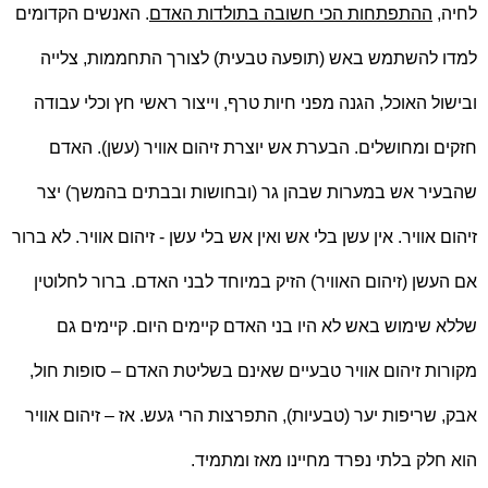
לחיה,
ההתפתחות הכי חשובה בתולדות האדם
. האנשים הקדומים
למדו להשתמש באש (תופעה טבעית) לצורך התחממות, צלייה
ובישול האוכל, הגנה מפני חיות טרף, וייצור ראשי חץ וכלי עבודה
חזקים ומחושלים. הבערת אש יוצרת זיהום אוויר (עשן). האדם
שהבעיר אש במערות שבהן גר (ובחושות ובבתים בהמשך) יצר
זיהום אוויר. אין עשן בלי אש ואין אש בלי עשן - זיהום אוויר. לא ברור
אם העשן (זיהום האוויר) הזיק במיוחד לבני האדם. ברור לחלוטין
שללא שימוש באש לא היו בני האדם קיימים היום. קיימים גם
מקורות זיהום אוויר טבעיים שאינם בשליטת האדם – סופות חול,
אבק, שריפות יער (טבעיות), התפרצות הרי געש. אז – זיהום אוויר
הוא חלק בלתי נפרד מחיינו מאז ומתמיד.