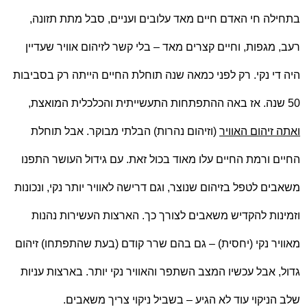
בתחילה חי האדם חיים מאד עלובים ועניים, סבל מתת תזונה,
רעב, מגפות, וחיים קצרים מאד – בלי קשר לזיהום אוויר שעדיין
היה די נקי. רק לפני כמאה שנה תוחלת החיים הייתה רק בסביבות
50 שנה. אז באה ההתפתחות התעשייתית והכלכלית המואצת,
ואתה זיהום האוויר
(וזיהום נהרות) הבלתי מבוקר. אבל תוחלת
החיים ורמת החיים עלו מאוד בכול זאת. עם גידול העושר התפנו
משאבים לטפל בזיהום שנוצר, וגם דרישה לאוויר יותר נקי, ונכונות
וזמינות להקדיש משאבים לצורך כך. הארצות העשירות נהנות
מאוויר נקי (יחסית) – גם בהם שרר קודם (בעת שהתפתחו) זיהום
גדול, אבל עכשיו המצב השתפר והאוויר נקי יותר. בארצות עניות
שלב הניקוי עוד לא הגיע – בשביל ניקוי צריך משאבים.