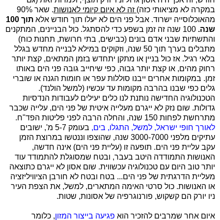
במקרה לא מציאותי כזה)
זה לא איום קיומי לאנושות
. שאר 90%
מהאוכלוסייה ישרוד. אבל פני הים לא יעלו תוך חודש אלא
תוך 100
שנה.
100 שנה זה זמן בשפע כדי להסתגל. כול הבניינים, המתקנים
והתשתיות שבני אדם בונים (כבישים, בתי חרושת, תחנות כוח)
מתבלים בערך תוך 50 שנה, וזקוקים במילא לבנייה מחדש בגלל
בלאי רגיל. אז כול בניין או מתקן יתחדש בזמן המתאים, קצת יותר
רחוק מהים, או קצת יותר גבוה, כפי שיחייב גובה פני הים באותו
זמן. במקומות אחרים ייבנו סוללות עפר או חומות הגנה או שוברי
גלים כפי שבנו בהרבה מקומות עד עכשיו (למשל הולנד).
הטכנולוגיה החדישה נותנת לנו כלים יעילים לעבודות הנדסיות
גדולות. שום נזק לא ייגרם מעלייה איטית של פני הים, עלייה שכבר
מתרחשת לפחות 150 שנה, והחלה הרבה לפני פליטות הפד"ח.
לאורך חופי ישראל, למשל, התגלו, בים,
בעומק 5-7 מ', ישובים
עתיקים מלפני 3000-7000 שנה, שהוצפו וננטשו במרוצת הזמן
עקב עליית פני הים. תופעה זו (עליית פני הים) אינה חדשה,
האנושות התמודדה היטב בעבר, ובטח שמסוגלת להתמודד עוד
יותר טוב היום עם טכנולוגיה עכשווית. שום אסון לא ייגרם כתוצאה
מעליית הדרגתית של פני הים... בטח ובטח לא חורבן הציוויליזציה
או האנושות. כול סרטי האימה המתארים, למשל, את הצפת העיר
ניו יורק הם קשקוש, פורנוגרפיה של אסונות, שטות.
איום אחר שמרבים להזכיר הוא
פגיעה בייצור המזון
, כלומר