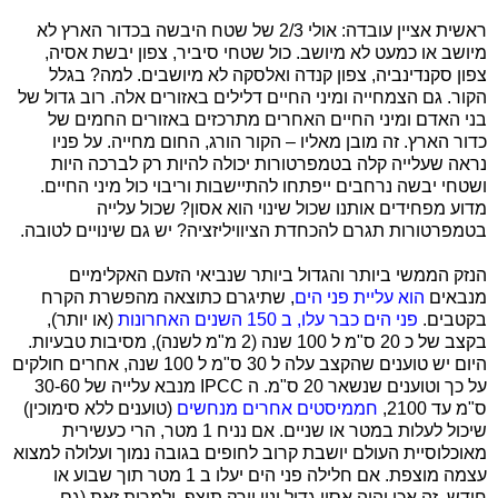
ראשית אציין עובדה: אולי 2/3 של שטח היבשה בכדור הארץ לא
מיושב או כמעט לא מיושב. כול שטחי סיביר, צפון יבשת אסיה,
צפון סקנדינביה, צפון קנדה ואלסקה לא מיושבים. למה? בגלל
הקור. גם הצמחייה ומיני החיים דלילים באזורים אלה. רוב גדול של
בני האדם ומיני החיים האחרים מתרכזים באזורים החמים של
כדור הארץ. זה מובן מאליו – הקור הורג, החום מחייה. על פניו
נראה שעלייה קלה בטמפרטורות יכולה להיות רק לברכה היות
ושטחי יבשה נרחבים ייפתחו להתיישבות וריבוי כול מיני החיים.
מדוע מפחידים אותנו שכול שינוי הוא אסון? שכול עלייה
בטמפרטורות תגרם להכחדת הציוויליזציה? יש גם שינויים לטובה.
הנזק הממשי ביותר והגדול ביותר שנביאי הזעם האקלימיים
מנבאים
הוא עליית פני הים
, שתיגרם כתוצאה מהפשרת הקרח
בקטבים.
פני הים כבר עלו, ב 150 השנים האחרונות
(או יותר),
בקצב של כ 20 ס"מ ל 100 שנה (2 מ"מ לשנה), מסיבות טבעיות.
היום יש טוענים שהקצב עלה ל 30 ס"מ ל 100 שנה, אחרים חולקים
על כך וטוענים שנשאר 20 ס"מ. ה
IPCC
מנבא עלייה של 30-60
ס"מ עד 2100,
חממיסטים אחרים מנחשים
(טוענים ללא סימוכין)
שיכול לעלות במטר או שניים. אם נניח 1 מטר, הרי כעשירית
מאוכלוסיית העולם יושבת קרוב לחופים בגובה נמוך ועלולה למצוא
עצמה מוצפת. אם חלילה פני הים יעלו ב 1 מטר תוך שבוע או
חודש, זה אכן יהיה אסון גדול וניו יורק תוצף, ולמרות זאת (גם