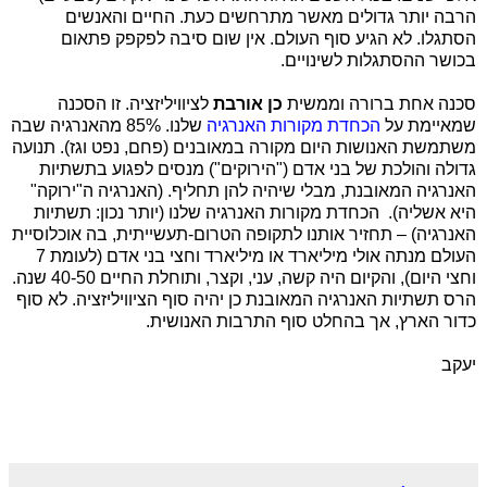
הרבה יותר גדולים מאשר מתרחשים כעת. החיים והאנשים
הסתגלו. לא הגיע סוף העולם. אין שום סיבה לפקפק פתאום
בכושר ההסתגלות לשינויים.
סכנה אחת ברורה וממשית
כן אורבת
לציוויליזציה. זו הסכנה
שמאיימת על
הכחדת מקורות האנרגיה
שלנו. 85% מהאנרגיה שבה
משתמשת האנושות היום מקורה במאובנים (פחם, נפט וגז). תנועה
גדולה והולכת של בני אדם ("הירוקים") מנסים לפגוע בתשתיות
האנרגיה המאובנת, מבלי שיהיה להן תחליף. (האנרגיה ה"ירוקה"
היא אשליה).
הכחדת מקורות האנרגיה שלנו (יותר נכון: תשתיות
האנרגיה) – תחזיר אותנו לתקופה הטרום-תעשייתית, בה אוכלוסיית
העולם מנתה אולי מיליארד או מיליארד וחצי בני אדם (לעומת 7
וחצי היום), והקיום היה קשה, עני, וקצר, ותוחלת החיים 40-50 שנה.
הרס תשתיות האנרגיה המאובנת כן יהיה סוף הציוויליזציה. לא סוף
כדור הארץ, אך בהחלט סוף התרבות האנושית.
יעקב