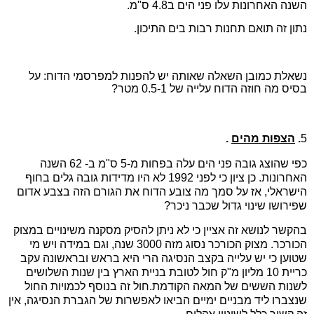
השנה האחרונות עלו פני הים ב4.8 ס"מ.
נתון זה תואם תחנות רבות בים התיכון.
נשאלת כמובן השאלה שאותה יש להפנות למפרסמי הדוח: על
בסיס מה חוזה הדוח עלייה של 0.5-1 מטר?
5
.
הצפות מהים
.
כפי שהוצג גובה פני הים עלה בפחות מ-5 ס"מ ב- 62 השנה
האחרונות. כן ציון כי לפני 1992 לא היו מדידות גובה גלים בחוף
הישראלי, אז על סמך מה צובע הדוח את הגורם הזה בצבע אדום
שפירושו שינוי גדול שכבר ניכר?
בהקשר לנושא זה אציין כי לא ניתן להסיק מסקנה משינויים במצוק
הכורכר. מצוק הכורכר נסוג מזה 3000 שנה, וגם במידה ויש מי
שטוען כי יש עלייה בקצב הנסיגה הרי היא בראש ובראשונה עקב
כריית 10 מליון מ"ק חול לטובת בניית הארץ בין שנות השלושים
לשנות הששים של המאה הקודמת.חול זה בנוסף לכמויות החול
שנצברו ליד מבניים ימיים הביאו לאפשרות של הגברת הנסיגה, אין