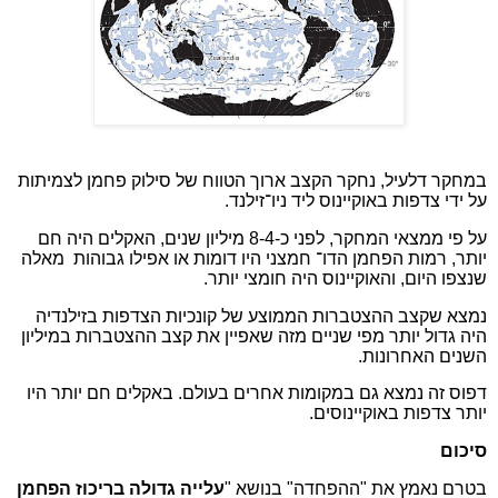
במחקר דלעיל, נחקר הקצב ארוך הטווח של סילוק פחמן לצמיתות
על ידי צדפות באוקיינוס ליד ניו־זילנד.
על פי ממצאי המחקר, לפני כ-8-4 מיליון שנים, האקלים היה חם
יותר, רמות הפחמן הדו־ חמצני היו דומות או אפילו גבוהות מאלה
שנצפו היום, והאוקיינוס היה חומצי יותר.
נמצא שקצב ההצטברות הממוצע של קונכיות הצדפות בזילנדיה
היה גדול יותר מפי שניים מזה שאפיין את קצב ההצטברות במיליון
השנים האחרונות.
דפוס זה נמצא גם במקומות אחרים בעולם. באקלים חם יותר היו
יותר צדפות באוקיינוסים.
סיכום
בטרם נאמץ את "ההפחדה" בנושא "
עלייה גדולה בריכוז הפחמן