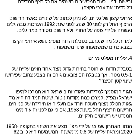
ורישום ידני – כעת המכשירים רושמים את כל רצף המדידה
ו"לוכדים" את ערכי הקצה).
אירועי קיצון של גלי ים, לא ניתן לכתוב על שינויים כאשר הרישום
הרציף החל רק לפני 30 שנה. לפני שנת 1992 הערכות גובה גלים
נעשתה על ידי צופה על החוף, ולא רישום מסודר במד גלים.
למרות כל מה שנכתב, בטבלת הדוח מופיע נושא אירועי הקיצון
בצבע כתום שמשמעותו שינוי משמעותי.
4.
עליית מפלס מי ים
בטבלת הדוח יש חוסר בהירות גדול מצד אחד חוזים עלייה של
0.5-1 מטר , אך בטבלה הם צובעים גורם זה בצבע צהוב שפירושו
שינוי קטן הכיצד?
הגוף המוסמך למדידות גיאודזיות בישראל הוא המרכז למיפוי
ישראל (מפ"י). למרכז כמה נקודות ניטור. שיטת המדידה היא מד
גאות הכולל מצוף העולה ויורד עם העלייה או הירידה של פני הים.
הרישום הרציף החל בשנת 1958, אם כי גם לפני זה עוד מימי
המנדט יש רישומים חלקיים.
הנתון האחרון שמוצג על ידי מפ"י מציג את השינוי בתקופה 1958-
2020 ומראה עלייה של 0.8 מ"מ/שנה. המשמעות היא כי ב 62