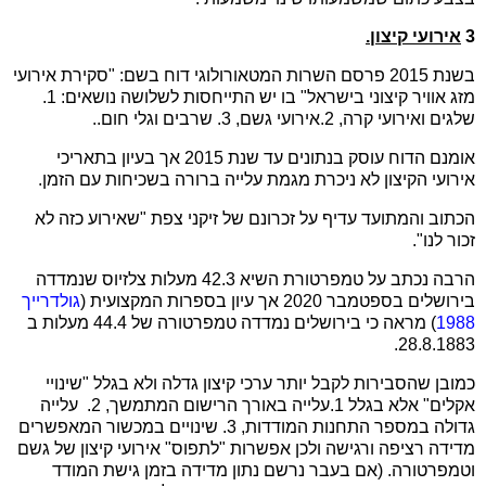
3
אירועי קיצון.
בשנת 2015 פרסם השרות המטאורולוגי דוח בשם: "סקירת אירועי
מזג אוויר קיצוני בישראל" בו יש התייחסות לשלושה נושאים: 1.
שלגים ואירועי קרה, 2.אירועי גשם, 3. שרבים וגלי חום..
אומנם הדוח עוסק בנתונים עד שנת 2015 אך בעיון בתאריכי
אירועי הקיצון לא ניכרת מגמת עלייה ברורה בשכיחות עם הזמן.
הכתוב והמתועד עדיף על זכרונם של זיקני צפת "שאירוע כזה לא
זכור לנו".
הרבה נכתב על טמפרטורת השיא 42.3 מעלות צלזיוס שנמדדה
בירושלים בספטמבר 2020 אך עיון בספרות המקצועית (
גולדרייך
1988
) מראה כי בירושלים נמדדה טמפרטורה של 44.4 מעלות ב
28.8.1883.
כמובן שהסבירות לקבל יותר ערכי קיצון גדלה ולא בגלל "שינויי
אקלים" אלא בגלל 1.עלייה באורך הרישום המתמשך, 2.
עלייה
גדולה במספר התחנות המודדות, 3. שינויים במכשור המאפשרים
מדידה רציפה ורגישה ולכן אפשרות "לתפוס" אירועי קיצון של גשם
וטמפרטורה. (אם בעבר נרשם נתון מדידה בזמן גישת המודד