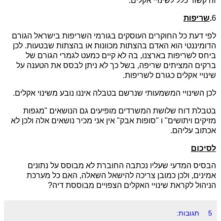
זה קשור כלל לשינויי אקלים.
6
.
שריפות
לפי דעת כל החוקרים העוסקים בגורמי השריפות בישראל הגורם
הדומיננטי הוא האדם בהצתות מכוונות או בהצתות שבטעות. לכן
ביחס לשריפות בארצנו, בה לא קיים כמעט לגמרי הגורם של
ברקים המציתים שריפה, בשל כך לא ניתן לבסס את הטענה על
שינויי אקלים כגורם לשריפות.
לכן השינויי המשמעותי שנרשם בטבלה איננו נובע משינוי אקלים.
בטבלת דוח שלושת המשרדים מופיעים גם הנושאים "מגפות
מזיקים ויתושים" ו "סופות אבק" אין אני מכיר נושאים אלה ולכן לא
אכתוב עליהם.
לסיכום
הבסיס המדעי שעליו נכתבה החוברת לא מבוסס על נתונים
אמינים, ולכן כמובן צריכה להישאל השאלה, האם כל מערכת
הניהול לקראת שינויי האקלים הצפויים מבוססת דיה?
5 תגובות: