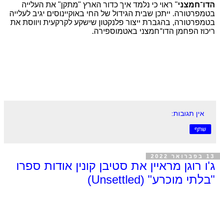
הדו־חמצני
" ראוי כי נלמד איך כדור הארץ "מתקן" את העלייה
בטמפרטורה. ייתכן שבית הגידול של החי באוקיינוסים יגיב לעלייה
בטמפרטורה, בהגברת ייצור פלנקטון שישקע לקרקעית ויווסת את
ריכוז הפחמן הדו־חמצני באטמוספירה.
אין תגובות:
שתף
13 בפברואר 2022
ג'ו רוגן מראיין את סטיבן קונין אודות ספרו
"בלתי מוכרע" (Unsettled)