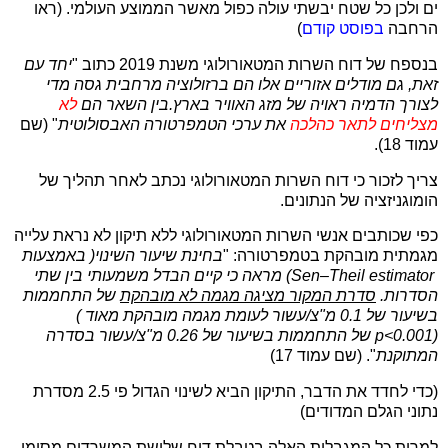
ים ולכן כל שטח יבשתי עולה כפול מאשר הממוצע העולמי. (ראו
הרחבה
בפוסט קודם
)
בנספח של דוח השרות המטאורולוגי משנת 2019 כתוב "
יחד עם
זאת, גם מודלים אזוריים אלו הם ברזולוציה מרחבית גסה מדי
לצורך הדמיה ראויה של מזג האוויר בארץ
.
בין השאר הם
לא
מצליחים לתאר כהלכה
את ערכי הטמפרטורה האבסולוטית
" (שם
עמוד 18).
צריך לזכור כי דוח השרות המטאורולוגי נכתב לאחר תהליך של
הומוגניזציה של הנתונים.
כפי שכותבים אנשי השרות המטאורולוגי ללא תיקון לא נראת עלייה
מגמתית מובהקת בטמפרטורה: "
בחינת שיעור השינוי
)
באמצעות
Sen–Theil estimator
) מראה כי קיים הבדל משמעותי בין שתי
הסדרות.
סדרת המקור מציגה מגמה לא מובהקת
של התחממות
בשיעור של 0.1 מ"צ/עשור לעומת מגמה מובהקת מאוד
(
p<0.001)
של התחממות בשיעור של 0.26 מ"צ/עשור בסדרה
המתוקנת
". (שם עמוד 17)
(כדי לחדד את הדבר, התיקון הביא לשינוי הגדול פי 2.5 מסדרת
נתוני הגלם המדודים)
למרות כל המגבלות האלה בטבלת דוח שלושת המשרדים מסומן