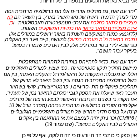
אני מביא כאן את הקטעים בנספח ב' של הדיווח:
"
יחד עם זאת, גם מודלים אזוריים אלו הם ברזולוציה מרחבית גסה
מדי לצורך הדמיה
ראויה של מזג האוויר בארץ
.
בין השאר הם
לא
מצליחים לתאר כהלכה
את ערכי הטמפרטורה האבסולוטית
ו
כן
אינם מצליחים לתאר כראוי
את כמויות המשקעים
השונות.
(לדוגמא: כמות המשקעים השנתית באזור ירושלים במודלים אלו
נמוכה במאות מ"מ מערכה בפועל
) למעשה, קיים פער בין האקלים,
כפי שבא לידי ביטוי במודלים אלו, לבין הערכים שנמדדו בפועל
בעיקר עבור הגשם".
"
יחד עם זאת, כדאי להתייחס בזהירות לתחזיות המתקבלות
מיישום תהליך תיקון סטטיסטי זה
.
כפי שצוין, למודלים האקלימיים
הללו יש מגבלות המקשות על תיאור/מידול האקלים האמתי, בין אם
בשל הרזולוציה המרחבית הגסה ובין בשל תיאור לא מדויק של
תהליכים פיזיקליים תת
-
סריגיים ("פרמטריזציות"). קושי בשחזור
העבר ראוי שיעלה את הספק לגבי יכולתם לתיאור
נכון של העתיד.
אנו תקווה כי בשנים הקרובות יתאפשר לבצע הרצות של מודלים
אקלימיים אזוריים ברזולוציה מרחבית גבוהה (מסדר גודל של 10
ק"מ) על בסיס הדור החדש של המודלים האקלימיים הגלובליים
(CMIP6 (
וכך ניתן יהיה לצמצם את אי ההתאמה בין אקלים
המודלים לבין האקלים בפועל
"
.
(שם עמוד 19)
אין ספק כי כותבי הדוח יודעים כי הדוח לוקה, ואף על פי כן