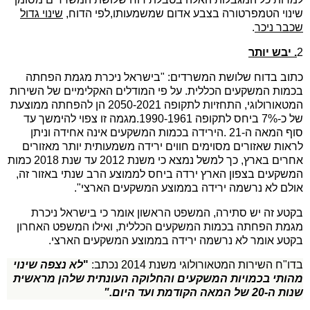
שינוי הטמפרטורה בצבע אדום שמשמעותו,לפי הדוח,
שינוי גדול
שכבר ניכר
.
2
. יבש יותר
כתוב בדוח שלושת המשרדים: "בישראל ניכרת מגמת הפחתה
בכמות המשקעים הכללית. על פי המודלים האקלימיים של השירות
המטאורולוגי, התחזיות לתקופה 2050-2021 הן להפחתה ממוצעת
של כ-7% ביחס לתקופה 1990-1961.מגמה זו צפוי להימשך עד
סוף המאה ה-21 .הירידה בכמות המשקעים אינה אחידה וניתן
לראות שאזורים מסוימים חווים ירידה משמעותית יותר מאזורים
אחרים בארץ, כך למשל נמצא כי משנת 2012 עד שנת 2018 כמות
המשקעים בצפון הארץ ירדה ביחס לממוצע הרב שנתי באזור זה,
אולם לא נרשמה ירידה בממוצע המשקעים הארצי".
בקטע זה יש סתירה, המשפט הראשון אומר כי בישראל ניכרת
מגמת הפחתה בכמות המשקעים הכללית, ואילו המשפט האחרון
בקטע אומר לא נרשמה ירידה בממוצע המשקעים הארצי.
בדו"ח השירות המטאורולוגי משנת 2014 נכתב:
"
לא נצפה שינוי
מהותי בכמויות המשקעים והחלוקה העונתית שלהן מראשית
שנות ה-20 של המאה הקודמת ועד היום
".