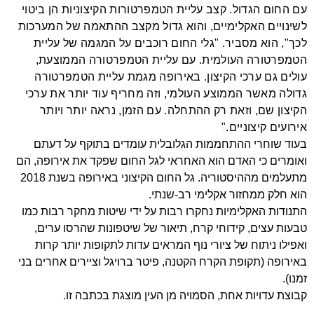
עם החום הגדול. קצב עליית הטמפרטורות הקיצוניות הן ביטוי
לשינויים האקלימיים, והוא גדול מקצב ההתאמה של המערכות
לכך", הוא מסביר. "גלי החום רוכבים על המגמה של עליית
הטמפרטורה העולמית. עם עליית הטמפרטורה הממוצעת,
עולים גם ערכי הקיצון. באירופה מגמת עליית הטמפרטורה
גדולה מאשר הממוצע העולמי, וזה מחריף עוד יותר את ערכי
הקיצון שם, וזאת רק ההתחלה. עם הזמן, נראה יותר ויותר
אירועים קיצוניים
".
בעוד שוחרי ההתחממות הגלובלית עומדים בתוקף על דעתם
ואומרים כי האדם הוא האחראי לגל החום שפקד את אירופה, הם
מתעלמים מההיסטוריה. גל החום הקיצוני באירופה בשנת 2018
הוא חלק ממחזור אקלימי רב-שנתי.
התנודות האקלימיות נחקרו רבות על ידי שיטות מחקר רבות כמו
טבעות עצים, קידוחי קרח, תיאור של שיטפונות שהרסו ערים,
ואפילו ניתוח של ציורי נוף המראים עדות לתקופות יותר קרות
באירופה (תקופת הקרח הקטנה, פיטר ברויגל וציירים אחרים בני
זמנו).
קבוצת עדויות אחת, הסמויה מן העין מוצגת בכתבה זו.