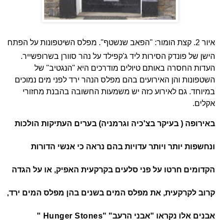
איור 2. קצת הומור: "הפאב שנשטף". מפלס השיטפונות על הפתח
הישן של פונדק הסירות ליד ג'קפילד על נהר סוורן בשרופשייר.
העדות החסרה באותם טיולים מודרכים היא "הנגטיב" של
השטפונות והן האירועים בהם מפלס הנהר ירד לפני מים נמוכים
במיוחד. גם לאירוע כזה יש משמעות החשובה בהבנת מחזורי
אקלים.
באירופה ( בעיקר בצ'כיה וגרמניה) בערים העתיקות הולכות
ונחשפות יותר ויותר עדויות בהם נראה כי אנשי הדורות
הקדומים חרטו על פני סלעים בקרקעית האפיק, או על הגדה
קרוב לקרקעית, את מפלס המים בשנים בהן מפלס המים ירד,
אבנים אלו נקראו "אבני הרעב" "
Hunger Stones
"