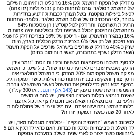
מהדלק של הפקת החשמל ולכן 16% מהפליטות והזיהום. השילוב
של החשמל הסולארי גורם לתחנות כוח קונבנציונליות (גז ופחם)
לפעול ביעילות מוקטנת, בשל הצורך לכבות ולהתניע בתדירות
גבוהה, לפי התכתיבים של שילוב חשמל סולארי. כלומר- התחנות
הרגילות תשרופנה יותר דלק לכול קוט"ש (והן מספקות 84%
מהחשמל) והחיסכון הכולל בשריפת דלק ובפליטות יהיה פחות מ
16% (במגזר החשמל). וגם - חיסכון של 16% בצריכת דלק לחשמל
הוא חיסכון של רק אולי 6% בצריכת הדלק הכללית בארץ, היות
שרק כ 40% מהדלק ששורפים בישראל שורפים על הפקת חשמל
(שאר הדלק נשרף בתחבורה, תעשייה וחימום בתים).
לבסוף: תשכחו מסיסמאות רגשניות וריקניות נוסח: "נגמר עידן
הדלק, מעכשיו עוברים לאנרגיות מתחדשות". בול שיט.
כי השמש
מפיקה חשמל מקסימום 20% מהזמן. כי החשמל הסולארי אינו
חוסך צורך והשקעה בבנייה תחנות כוח רגילות. כושר תפוקה רגיל,
בהיקף מלא נחוץ כדי לספק את החשמל כאשר השמש לא זורחת.
והשמש דורשת שטחים ענקיים (
143
אלף
דונם
…
או 300 קמ"ר)
שאינם בנמצא בקלות בארצנו הצפופה, ויש להם שימושים
חליפיים.
וגם נשאלת השאלה אם חכם לרצף את כול ארצנו
בלוחות שמש, ומה יעשו איתם - עם מיליוני מ"ר של פסולת לוחות -
לאחר 20 שנה כאשר תפוקתן יורדת?
לסיכום: השמש "החינמית והנקייה" - יכולותיה מוגבלות מאד, ויש
לה השלכות סביבתיות וכלכליות כבדות. האם כדאי להתקין אותם 5
ג'יגהוואט כושר ייצור סולארי שניתן לשלב במערכת אספקת