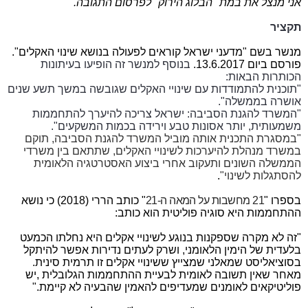
אני מנצל את במת "הבלוג הירוק" לפרסום התגובה.
תקציר
מנשר בשם "מדעני ישראל קוראים לפעולה בנושא שינוי האקלים".
פורסם ביום 13.6.2017.
בנוסף למנשר זה הופיעו בעיתונות
הכותרות הבאות:
"תוכנית להתמודדות עם שינויי האקלים שגובשה במשך תשע שנים
אושרה בממשלה".
"המשרד להגנת הסביבה: ישראל צריכה להיערך להתחממות
משמעותית, יותר אסונות טבע וירידה בכמות המשקעים".
"במסגרת התכנית אותה מוביל המשרד להגנת הסביבה, תוקם
במשרד מנהלת להיערכות לשינויי האקלים, שתתאם בין משרדי
הממשלה השונים ותעקוב אחרי ביצוע האסטרטגיה הלאומית
להסתגלות לשינוי"
.
בספרו "
21
מחשבות על המאה ה-21
" כותב הררי (
2018
) כי נושא
ההתחממות היא סוגיה פוליטית הוא כותב:
"זה לא מקרה שספקנות בנוגע לשינויי אקלים היא נחלתו הכמעט
בלעדית של הימין הלאומני, ושרק לעתים נדירות אפשר להיתקל
בסוציאליסט שמאלני שמצייץ ששינויי אקלים זו תרמית סינית.
מאחר שאין תשובה לאומית לבעיית ההתחממות הגלובלית ,יש
פוליטיקאים לאומנים שמעדיפים להאמין שהבעיה לא קיימת."