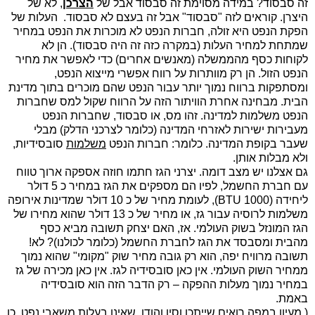
זה סבסוד? במידה מסוימת זה סבסוד אבל של
הצרכן
, לא של
היצרן. קוראים לזה "סבסוד" אבל זה בעצם לא סבסוד. העלות של
הפקת הנפט היא זולה, חברות הנפט לא מוכרות את הנפט במחיר
שמתחת למחיר העלות (במקרה כזה זה היה סבסוד). הן לא
לקוחות כסף מהממשלה (מאנשים אחרים) כדי לאפשר את מחיר
הנפט הזול. הן רק מוותרות על רווח אפשרי מייצוא הנפט,
ומסתפקות ברווח נמוך יותר עבור הנפט שהם מוכרים בתוך מדינת
הבית. מבחינה אחרת הוויתור הזה על הרווח שקול למס שחברות
הנפט משלמות למדינה. זהו מס, או סבסוד, שחברות הנפט
מעבירות ישירות לאזרחי המדינה (כלומר לצרכני הדלק) מבלי
שעבר בקופת המדינה. כלומר: חברות הנפט
משלמות
סובסידיות,
ולא מבלות אותן.
גם אצלנו יש מצב דומה. יצרני הגז חתמו חוזה אספקה ארוך טווח
עם חברת החשמל, לפיו הם מספקים את הגז במחיר כ 5 דולר
ליחידה (1000
BTU
), לעומת מחיר של כ 10 דולר שמדינות אירופה
משלמות לרוסיה עבור גז, או מחיר של כ 13 דולר שהוא מחירו של
הגז המונזל בשוק העולמי. אז, האם יצחק תשובה מביא כסף
מהבית ומסבסד את הגז לחברת החשמל (כלומר לכולנו)? לא!
תשובה מרוויח יפה, הוא רק גובה מחיר שוק "מקומי" שהוא נמוך
ממחיר השוק העולמי. אין כאן סובסידיה לגז. אין כאן מכירה של גז
במחיר נמוך מעלות ההפקה – רק הדבר הזה הוא סובסידיה
באמת.
( מעיון במפה רואים שייתכן וסין והודו, שאינן בעלות משאבי נפט, כן