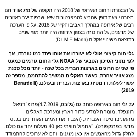
גל הבצורת והחום האירופי של 2018 היה תקופה של מזג אוויר חם
בצורה יוצאת דופן שהביא לטמפרטורות שיא ושרפות יער באזורים
רבים של אירופה במהלך האביב והקיץ של 2018. על פי הערכה
של מדענים, גל החום זה בצפון אירופה היה יותר מפי שניים
כתוצאה משינויי אקלים.(
Dr. M.E.Mann
)
גלי חום קיצוני אולי לא יעוררו את אותו פחד כמו טורנדו, אך
לפי נתוני הסיכון הטבעי של
NOAA
גלי החום גורמים כמעט
פי שניים הרוגים בארצות הברית בכל שנה - יותר מכל סכנת
מזג אוויר אחרת. כאשר האקלים ממשיך להתחמם, מספר זה
עשוי לעלות דרמטית בארצות הברית
ובעולם. (
Berardelli
2019)
על גלי חום באירופה כותב גם (גלובס, 4.7.2019)
פרופ' דניאל
רוזנפלד, מומחה למדעי כדור הארץ ומערכת האקלים
מהאוניברסיטה העברית, (העביר את הימים האחרונים בכנס
מדעי בפרנקפורט). "אתמול חוויתי כאן 40 מעלות יחד עם כולם.
לחלק גדול מהאנשים אין כאן מזגנים, והם לא ערוכים להתמודד