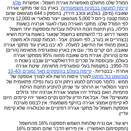
המודל שלנו מתעלם מאפשרות אגירת חשמל - אפשרות
שלא
קיימת
למעשה
בכמויות
משמעותיות
. בארץ בנו שני מתקני אגירה
שאובה (מים), בגלבוע וכוכב הירדן, בהספק כ 644 מגהוואט שהם
כמות קטנה ביחס ל 5,000 מגהוואט ייצור סולארי או 12,000 צריכה
לפי המודל שלנו. מתקני האגירה נועדו לאגור אנרגיה בשעות
הלילה, בהן תחנות הכוח הרגילות עובדות ומספקות יותר חשמל
מאשר דרוש, כדי להשתמש בחשמל שנאגר בשעות צריכת השיא
(בצהריים או בערב, לפי העונה). אבל - הכמות קטנה ולא משנה
באופן מהותי את החישוב למעלה.
לא יבנו בארץ עוד מתקני אגירה
שאובה, הם יקרים מדי, וגם אין בארץ טופוגרפיה מתאימה (הרים)
ומים (נהרות). אגירת מים שאובה מהווה 95% ממתקני אגירה
בעולם, ומבוססת על סכרים הידרואלקטריים שנבנו בשנות ה
1950-70, במקומות בעלי טופוגרפיה מתאימה. שיטת אגירה
אחרת - בבטריות -
קיימת
בעולם
בהספקים
מאד
נמוכים
(10-40
מגהוואט
כול
מתקן
)
לצורך וויסות הרשת ולא לצורך אספקה של
ממש . כלומר מטרתם למנוע ניתוק זרם בעת נפילה פתאומית של
היצור הסולארי או הרוחני עד שניתן להתניע תחנות רגילות
פחמיות. האם בעתיד יהיו אמצעי אגירת אנרגיה יותר גדולים
ומעשיים? אולי. אבל את הדיון עליהם נקיים כאשר יהיו קיימים. היום
לא קיימים אמצעי אגירה בהיקף משמעותי
.
אין לבסס מערכת
אספקת חשמל על מתקני אגירה דמיוניים או טכנולוגיה שלא קיימת
עדיין.
ויש עוד. אם נניח שלוחות השמש תספקנה 16% מהחשמל
(המקסימום האפשרי) - אין פירוש הדבר שהם חוסכים 16%