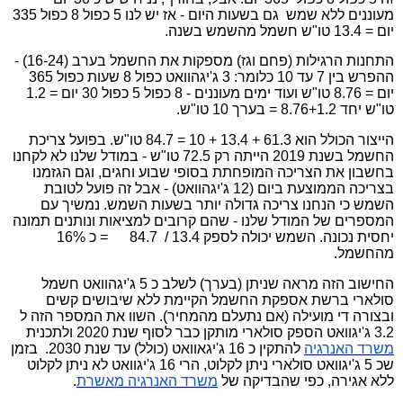
מעוננים ללא שמש
גם בשעות היום - אז יש לנו 5 כפול 8 כפול 335
יום = 13.4 טו"ש חשמל מהשמש בשנה.
התחנות הרגילות (פחם וגז) מספקות את החשמל בערב (16-24) -
ההפרש בין 7 עד 10 כלומר: 3 ג'יגהוואט כפול 8 שעות כפול 365
יום = 8.76 טו"ש ועוד ימים מעוננים - 8 כפול 5 כפול 30 יום = 1.2
טו"ש יחד 8.76+1.2 = בערך 10 טו"ש.
הייצור הכולל הוא 61.3 + 13.4 + 10 = 84.7 טו"ש. בפועל צריכת
החשמל בשנת 2019 הייתה רק 72.5 טו"ש - במודל שלנו לא לקחנו
בחשבון את הצריכה המופחתת בסופי שבוע וחגים, וגם הגזמנו
בצריכה הממוצעת ביום (12 ג'יגהוואט) - אבל זה פועל לטובת
השמש כי הנחנו צריכה גדולה יותר בשעות השמש. נמשיך עם
המספרים של המודל שלנו - שהם קרובים למציאות ונותנים תמונה
יחסית נכונה. השמש יכולה לספק 13.4 /
84.7
= כ 16%
מהחשמל.
החישוב הזה מראה שניתן (בערך) לשלב כ 5 ג'יגהוואט חשמל
סולארי ברשת אספקת החשמל הקיימת ללא שיבושים קשים
ובצורה די מועילה (אם נתעלם מהמחיר). השוו את המספר הזה ל
3.2 ג'יגוואט הספק סולארי מותקן כבר לסוף שנת 2020 ולתכנית
משרד
האנרגיה
להתקין כ 16 ג'יגאוואט (כולל) עד שנת 2030.
בזמן
שכ 5 ג'יגוואט סולארי ניתן לקלוט, הרי 16 ג'יגוואט לא ניתן לקלוט
ללא אגירה, כפי שהבדיקה של
משרד
האנרגיה
מאשרת
.