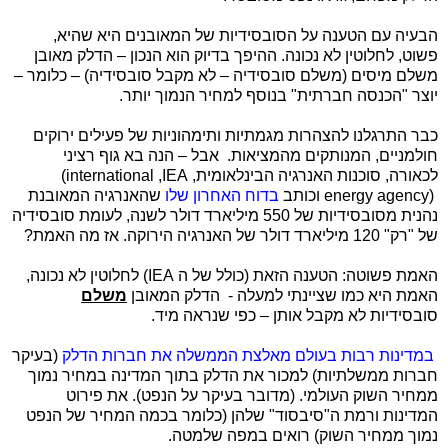
הבעיה עם הטענה על הסובסידיות של המאובנים היא שהיא,
פשוט, לחלוטין לא נכונה. ההיפך בדיוק הוא הנכון – הדלק מאובן
משלם מיסים (משלם סובסידיה – לא מקבל סובסידיה) – כלומר –
יוצר "הכנסה חברתית" בנוסף למחיר הנמוך יותר.
כבר התרגלנו להצהרות מגמתיות ותימהוניות של פעילים ירוקים
חולמניים, המנותקים מהמציאות. אבל – הנה בא גוף רציני
לכאורה, סוכנות האנרגיה הבינלאומית,
IEA
,
(international
energy agency)
וכותב
בדוח האחרון שלו
שהאנרגיה המאובנת
נהנית מסובסידיות של 550 מיליארד דולר לשנה, לעומת סובסידיה
של "רק" 120 מיליארד דולר של האנרגיה הירוקה. אז מה האמת?
האמת פשוטה: הטענה הזאת (כולל של ה
IEA
) לחלוטין לא נכונה,
האמת היא כמו שציינתי למעלה - הדלק המאובן
משלם
סובסידיות לא מקבל אותן – כפי שנראה מיד.
במדינות רבות בעולם מאלצת הממשלה את חברות הדלק
(בעיקר
חברות ממשלתיות) למכור את הדלק בתוך המדינה במחיר נמוך
ממחיר השוק העולמי. (מדובר בעיקר על הנפט). את פירוט
המדינות ורמת ה"סיבסוד" שלהן (כלומר בכמה המחיר של הנפט
נמוך ממחיר השוק) רואים במפה שלמטה.