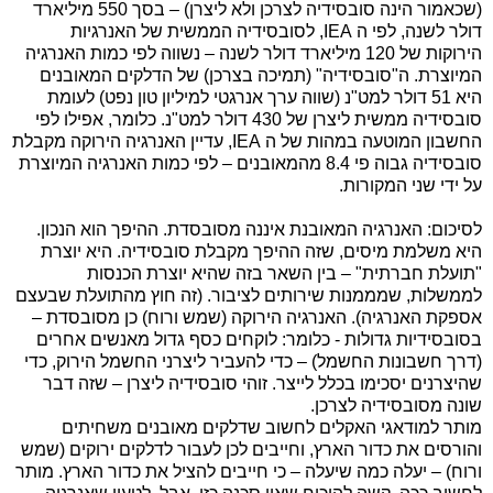
(שכאמור הינה סובסידיה לצרכן ולא ליצרן) – בסך 550 מיליארד
דולר לשנה, לפי ה
IEA
, לסובסידיה הממשית של האנרגיות
הירוקות של 120 מיליארד דולר לשנה – נשווה לפי כמות האנרגיה
המיוצרת. ה"סובסידיה" (תמיכה בצרכן) של הדלקים המאובנים
היא 51 דולר למט"נ (שווה ערך אנרגטי למיליון טון נפט) לעומת
סובסידיה ממשית ליצרן של 430 דולר למט"נ. כלומר, אפילו לפי
החשבון המוטעה במהות של ה
IEA
, עדיין האנרגיה הירוקה מקבלת
סובסידיה גבוה פי 8.4 מהמאובנים – לפי כמות האנרגיה המיוצרת
על ידי שני המקורות.
לסיכום: האנרגיה המאובנת איננה מסובסדת. ההיפך הוא הנכון.
היא משלמת מיסים, שזה ההיפך מקבלת סובסידיה. היא יוצרת
"תועלת חברתית" – בין השאר בזה שהיא יוצרת הכנסות
לממשלות, שמממנות שירותים לציבור. (זה חוץ מהתועלת שבעצם
אספקת האנרגיה). האנרגיה הירוקה (שמש ורוח) כן מסובסדת –
בסובסידיות גדולות - כלומר: לוקחים כסף גדול מאנשים אחרים
(דרך חשבונות החשמל) – כדי להעביר ליצרני החשמל הירוק, כדי
שהיצרנים יסכימו בכלל לייצר. זוהי סובסידיה ליצרן – שזה דבר
שונה מסובסידיה לצרכן.
מותר למודאגי האקלים לחשוב שדלקים מאובנים משחיתים
והורסים את כדור הארץ, וחייבים לכן לעבור לדלקים ירוקים (שמש
ורוח) – יעלה כמה שיעלה – כי חייבים להציל את כדור הארץ. מותר