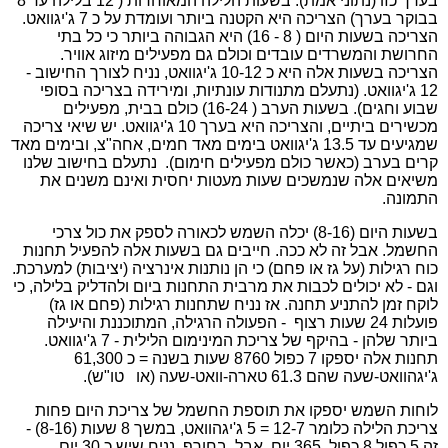
בערך כזו (נתוני אמת): בשעות הלילה המאוחרות ( 12 בלילה עד 8
בבוקר בערך) הצריכה היא הקטנה ביותר ועומדת על כ 7 ג'יגוואט.
הצריכה בשעות היום ( 8 - 16) היא הגבוהה ביותר כי כל בתי
החרושת והמשרדים עובדים וכולם גם מפעילים מיזוג אוויר.
הצריכה בשעות אלה היא כ 10-12 ג'יגוואט, נניח לצורך החישוב -
12 ג'יגוואט. (נתעלם מתנודות עונתיות, ומירידה בצריכה בסופי
שבוע וחגים). בשעות הערב ( 16-24) כולם בבית, מפעילים
מכשירים ביתיים, והצריכה היא בערך 10 ג'יגוואט. יש שיאי צריכה
שמגיעים עד 13.5 ג'יגוואט בימים מאד חמים, אחה"צ, ובימים מאד
קרים בערב (כאשר כולם מפעילים חימום).
נתעלם בחישוב שלנו
משיאים אלה שנמשכים שעות מעטות יחסית ואינם משנים את
התמונה.
בשעות היום (8-16) יכלה השמש לכאורה לספק את כול צרכי
החשמל. אבל זה לא ככה. חייבים גם בשעות אלה להפעיל תחנות
כוח רגילות (על גז או פחם) כי הן נותנות אינרציה (יציבות) למערכת.
וגם - לא יכולים לכבות את מרבית התחנות ביום ולהדליק בלילה, כי
לוקח זמן להתניע תחנה. אז נניח שתחנות רגילות (פחם או גז)
פועלות 24 שעות רצוף
- הפעולה הרגילה, המתוכננת והיעילה
ביותר שלהן - בהיקף של צריכת המינימום הלילית - 7 ג'יגוואט.
תחנות אלה יספקו 7 כפול 8760 שעות בשנה = כ 61,300
ג'יגהוואט-שעה שהם 61.3 טארה-וואט-שעה (או
טו"ש).
לוחות השמש יספקו את תוספת החשמל של צריכת היום פחות
צריכת הלילה כלומר 12-7 = 5 ג'יגהוואט, במשך 8 שעות (8-16) -
זה 5 כפול 8 כפול
365 יום. אבל, בחורף, נניח שיש כ 30 יום