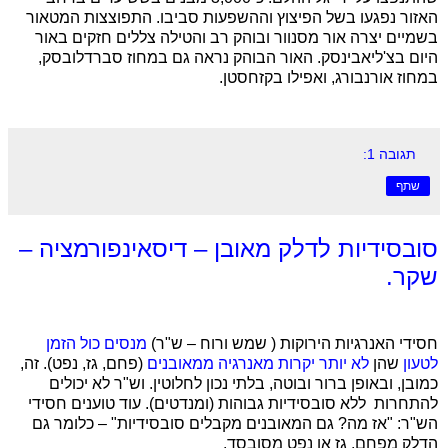
האזור נפגעו בשל הפיצוץ וההשפעות סביבו. התפוצצות המטאור
בשמיים יצרה אור מסנוור ובוהק רב והטילה צללים חזקים באור
היום בצ'ליאבינסק. האור הבוהק נראה גם במחוז סברדלובסק,
במחוז אורנבורג, ואפילו בקזחסטן.
תגובה 1:
שתף
סובסידיות לדלק מאובן – דיסאינפורמציה –
שקר.
חסידי האנרגיות הירוקות ( שמש ורוח – ש"ר)
מנסים כול הזמן
לטעון
שהן
לא יותר יקרות
מאנרגיה ממאובנים
(פחם, גז, נפט). זה,
כמובן, ובאופן ברור ובוטה, בלתי נכון לחלוטין. וש"ר לא יכולים
להתחרות ללא סובסידיות גבוהות (ומנדטים). עוד טוענים חסידי
הש"ר: "אז מה? גם המאובנים מקבלים סובסידיות" – כלומר גם
הדלק מפחם, גז או נפט מסובסד.