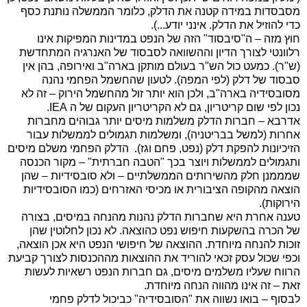
מסבסדות במידה קטנה את הדלק, כלומר הממשלה נותנת כסף
כדי להוזיל את הדלק. אינני יודע...).
חוץ מזה – ה"סיבסוד" הזה של הנפט במדינות המפיקות אינו
רלוונטי לצורך הדיון וההשוואה לסבסוד של האנרגיה המתחדשת
(ש"ר). כמעט כול הש"ר בעולם מותקן בארה"ב ואירופה, בהן אין
סבסוד של דלק (לפי המפה). לטעון שהחשמל הפחמי נהנה
מסובסידיה בארה"ב, ולכן הוא יותר זול מהחשמל הירוק – זה לא
נכון לפי שום קריטריון, גם לא הקריטריון העקום של ה
IEA
.
אדרבא – חברות הדלק משלמות מיסים יותר גבוהים מחברות
אחרות (למשל בבריטניה), ומשלמות תגמולים לממשלות עבור
הזיכיונות להפקת דלק (נפט, פחם וגז). הדלק הפחמי משלם מיסים
ותגמולים לממשלות ויוצר בכך "הטבה חברתית" – מקור הכנסה
שמממנן חלק מהשירותים הממשלתיים – ולא סובסידיות – שהן
הוצאה מהקופה הציבורית או מכיסי האזרחים (כמו הסובסידיות
הירוקות).
טענה אחרת היא שחברות הדלק נהנות מהנחה במיסים, בצורה
של הכרה בהשקעות חיפוש נפט כהוצאה. לא נכון לחלוטין שהן
זוכות להנחה מיוחדת. ההוצאה של חיפושי הנפט היא אכן הוצאה,
וכפי שכול עסק זכאי להוריד את ההוצאות מההכנסות לצורך קביעת
הרווח שעליו משלמים מיסים, גם חברות הנפט רשאיות לעשות
זאת – זה אינו מהווה הנחה מיוחדת.
לבסוף – בואו נשווה את "הסובסידיה" כביכול לדלק פחמי