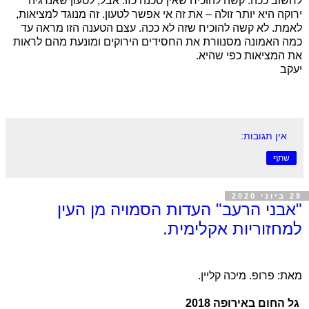
לחשוב ככה. קשה להוכיח שאין סכנה כזו. אבל, לטעון שאנרגיה
ירוקה היא יותר זולה – את זה אי אפשר לטעון. זה מנוגד למציאות,
לאמת. לא קשה להוכיח שזה לא ככה. עצם הטענה הזו מראה עד
כמה האמונה מסנוורת את החסידים הירוקים ומונעת מהם לראות
את המציאות כפי שהיא.
יעקב
אין תגובות:
שתף
29 ביוני 2020
"אבני הרעב" העדות הסמויה מן העין
למחזוריות אקלימית.
מאת: פרופ. מיכה קליין.
גל החום באירופה 2018