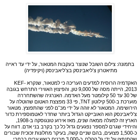
בתמונה: צילום השובל שנוצר בעקבות המטאור, על ידי עד ראייה
מתיאטרון צ'ליאבינסק בצ'ליאבינסק (ויקיפדיה)
האקדמיה הרוסית למדעים העריכה כי למטאור, שנקרא KEF-
2013, הייתה מסה של 9,000 טון, והפיצוץ האווירי התרחש בגובה
של 30 עד 50 קילומטר מעל האדמה. האנרגיה שהשתחררה
מוערכת ב-500 קילוטון TNT, פי 33 מפצצת האטום שהוטלה על
הירושימה. המטאור לא זוהה על ידי מכ"ם לפני שהתפוצץ. מטאור
צ'ליאבינסק הוא האובייקט הגדול ביותר שחדר לאטמוספירת כדור
הארץ זה למעלה ממאה שנים, מאז אירוע טונגוסקה ב-1908,
והיחידי שגרם למספר נפגעים גדול כל כך בקרב בני אדם. דווח על
כ-1,500 פצועים, בהם שניים קשה, בעיקר מחלונות זכוכית שבורים
שהתנפצו על ידי גל ההלם. כ-3,000 מבנים בשש ערים ברחבי