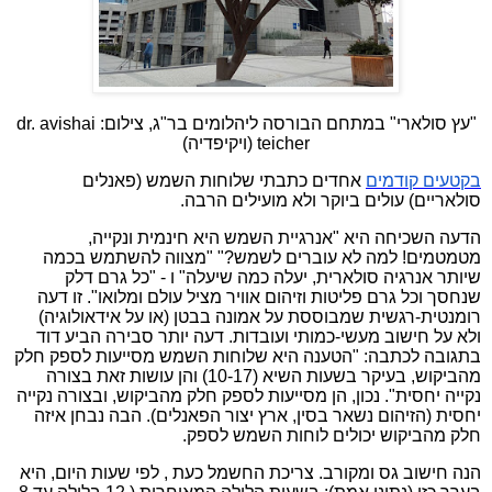
"עץ סולארי" במתחם הבורסה ליהלומים בר"ג, צילום: dr. avishai
teicher (ויקיפדיה)
בקטעים
קודמים
אחדים כתבתי שלוחות השמש (פאנלים
סולאריים) עולים ביוקר ולא מועילים הרבה.
הדעה השכיחה היא "אנרגיית השמש היא חינמית ונקייה,
מטמטמים! למה לא עוברים לשמש?" "מצווה להשתמש בכמה
שיותר אנרגיה סולארית, יעלה כמה שיעלה" ו - "כל גרם דלק
שנחסך וכל גרם פליטות וזיהום אוויר מציל עולם ומלואו". זו דעה
רומנטית-רגשית שמבוססת על אמונה בבטן (או על אידאולוגיה)
ולא על חישוב מעשי-כמותי ועובדות. דעה יותר סבירה הביע דוד
בתגובה לכתבה: "הטענה היא שלוחות השמש מסייעות לספק חלק
מהביקוש, בעיקר בשעות השיא (10-17) והן עושות זאת בצורה
נקייה יחסית". נכון, הן מסייעות לספק חלק מהביקוש, ובצורה נקייה
יחסית (הזיהום נשאר בסין, ארץ יצור הפאנלים). הבה נבחן איזה
חלק מהביקוש יכולים לוחות השמש לספק.
הנה חישוב גס ומקורב. צריכת החשמל כעת , לפי שעות היום, היא