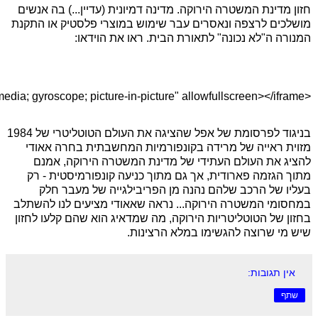
חזון מדינת המשטרה הירוקה. מדינה דמיונית (עדיין...) בה אנשים
מושלכים לרצפה ונאסרים עבר שימוש במוצרי פלסטיק או התקנת
המנורה ה"לא נכונה" לתאורת הבית. ראו את הוידאו:
<iframe width="560" height="315" src="https://www.youtube.com/embed/PVPyHrPZbVM" frameborder="0" allow="accelerometer; autoplay; encrypted-media; gyroscope; picture-in-picture" allowfullscreen></iframe>
בניגוד לפרסומת של אפל שהציגה את העולם הטוטליטרי של 1984
מזוית ראייה של מרידה בקונפורמיות המחשבתית בחרה אאודי
להציג את העולם העתידי של מדינת המשטרה הירוקה, אמנם
מתוך הגזמה פארודית, אך גם מתוך כניעה קונפורמיסטית - רק
בעליו של הרכב שלהם נהנה מן הפריבילגייה של מעבר חלק
במחסומי המשטרה הירוקה... נראה שאאודי מציעים לנו להשתלב
בחזון של הטוטליטריות הירוקה, מה שמדאיג הוא שהם קלעו לחזון
שיש מי שרוצה להגשימו במלא הרצינות.
אין תגובות:
שתף