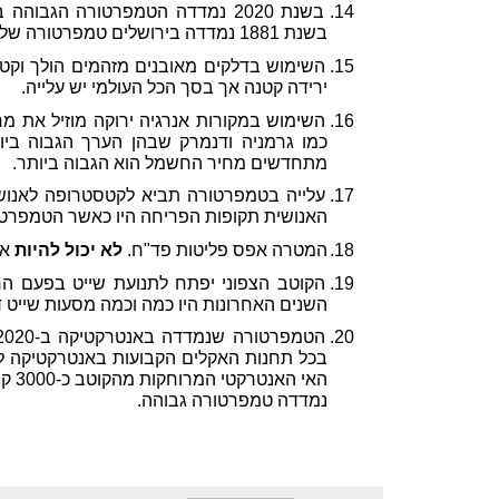
14.
בשנת 2020 נמדדה הטמפרטורה הגבוהה ביותר בירושלים 42.8.
בשנת 1881 נמדדה בירושלים טמפרטורה של 44.4.
15.
השימוש בדלקים מאובנים מזהמים הולך וקטן
ירידה קטנה אך בסך הכל העולמי יש עלייה.
16.
השימוש במקורות אנרגיה ירוקה מוזיל את 
כמו גרמניה ודנמרק שבהן הערך הגבוה ביות
מתחדשים מחיר החשמל הוא הגבוה ביותר.
17.
עלייה בטמפרטורה תביא לקטסטרופה לאנוש
האנושית תקופות הפריחה היו כאשר הטמפרטו
18.
המטרה אפס פליטות פד"ח.
לא יכול להיות
אל
19.
הקוטב הצפוני יפתח לתנועת שייט בפעם ה
השנים האחרונות היו כמה וכמה מסעות שייט ד
20.
הטמפרטורה שנמדדה באנטרקטיקה ב-2020 היא הגבוהה ביותר
בכל תחנות האקלים הקבועות באנטרקטיקה לא
האי ה
נמדדה טמפרטורה גבוהה.