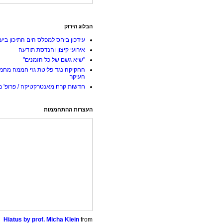
הבלוג הירוק
עידכון ביחס למפלס הים התיכון ביש
אירועי קיצון והנדסת תודעה
"שיא גשם של כל הזמנים"
החקיקה נגד פליטת גזי חממה מחמ
העיקר
חדשות קרח מאנטרקטיקה / פרופ' מי
העצרות ההתחממות
Hiatus by prof. Micha Klein
from