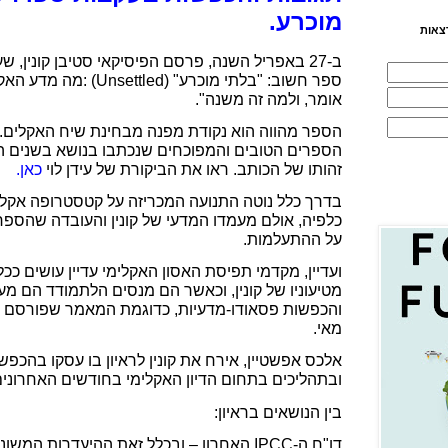
מוכרע.
צאות
ב-27 באפריל השנה, פרסם הפיסיקאי סטיבן קונין,
ספר חשוב:
"בלתי מוכרע" (
Unsettled
) :מה מדע האקל
אומר, ולמה זה משנה".
הספר מהווה הוא נקודת מפנה מבחינת שיח האקלים.
הספרים הטובים והמפוכחים שנכתבו בנושא בשנים ה
זהותו של הכותב.
ראו את הביקורת של עידן לוי
כאן.
בדרך כלל נוטה התנועה המכריזה על קטסטרופה אקל
כלפיה, אולם מעמדו המדעי של קונין והעובדה שהספ
על ההתעלמות.
ועדיין, מקדמי תפיסת האסון האקלימי עדיין עושים כ
מטיעוניו של קונין, וכאשר הם מנסים הלתמודד הם
והכפשות פסאודו-מדעיות, כדוגמת המאמר שפורסם 
מאי.
אלכס אפשטיין, אירח את קונין לראיון בו עסקו בהכ
ובתהליכים בתחום הדיון האקלימי בחודשים האחרונים
בין הנושאים בראיון:
דו"ח ה-
IPCC
האחרון – ובכלל זאת ההיעדרות המשונה