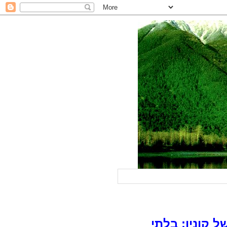
 קונין: בלתי