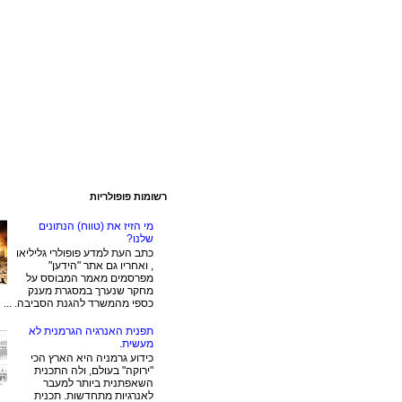
רשומות פופולריות
מי הזיז את (טווח) הנתונים
שלנו?
כתב העת למדע פופולרי גליליאו
, ואחריו גם אתר "הידען"
מפרסמים מאמר המבוסס על
מחקר שנערך במסגרת מענק
כספי מהמשרד להגנת הסביבה. ...
תפנית האנרגיה הגרמנית לא
מעשית.
כידוע גרמניה היא הארץ הכי
"ירוקה" בעולם, ולה התכנית
השאפתנית ביותר למעבר
לאנרגיות מתחדשות. תכנית