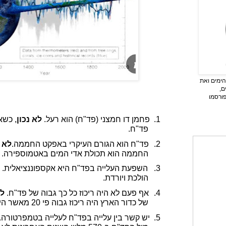
ימים ואת
ם,
פורסמו
1.
פחמן דו חמצני (פד"ח) הוא רעל.
לא נכון
, כשא
פד"ח.
2.
פד"ח הוא הגורם העיקרי באפקט החממה.
לא נ
החממה הוא תכולת אדי המים באטמוספירה.
3.
השפעת העלייה בפד"ח היא אקספוננציאלית.
הולכת ויורדת.
4.
אף פעם לא היה ריכוז כל כך גבוה של פד"ח.
לא
של כדור הארץ היה ריכוז גבוה פי 20 מאשר היום.
5.
יש קשר בין עלייה בפד"ח לעלייה בטמפרטורה.