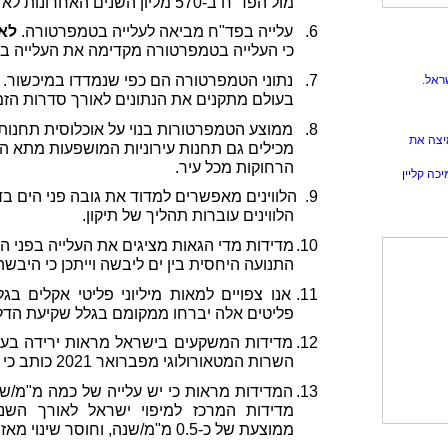
מול הפד"ח ב-570 מליון השנים האחרונות לא מראה שום קשר.
6.
עלייה בפד"ח מביאה לעלייה בטמפרטורה.
לא 
כי העלייה בטמפרטורה מקדימה את העלייה בפד"ח בכ
7.
נתוני הטמפרטורה הם כפי שנמדדו במיכשור.
ראל.
בעולם מתקנים את הנתונים לאורך סדרות הזמן
8.
ממוצע הטמפרטורות בנוי על אוכלוסית תחנות
יצה את
מכילים גם תחנות עירוניות המושפעות מתא הח
הרחוקות מכל עיר.
כה קליין
9.
הלווינים מאפשרים למדוד את גובה פני הים בד
הלווינים עוברות תהליך של תיקון.
10.
מדידות מדי הגאות מציגים את העלייה בפני ה
התנועה היחסית בין ים ליבשה וייתכן כי היבש
11.
אנו צפויים למאות מיליוני פליטי אקלים בג
פליטים אלה יברחו ממקומם בגלל שקיעת הדל
12.
מדידות המשקעים בישראל מראות ירידה בעש
השרות המטאורולוגי מפברואר 2021 כותב כי אין שינוי מאז שנת 1921.
13.
המדידות מראות כי יש עלייה של כמה מ"מ/ש
ממוצעת של כ-0.5 מ"מ/שנה, וחוסר שינוי מאז שנת 2000.