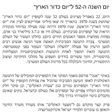
יום השנה ה-52 ל"יום כדור הארץ"
היום,
22
באפריל מציינים בעולם
52
שנה לקמפיין
"
יום כדור הארץ
"
שהושק בשנת
1970.
בתאריך זה יצאו מיליוני אמריקאים לציין את
"
יום
כדור הארץ
"
הראשון
.
שנת
1970
הייתה שנה פעילה במיוחד מנקודת
הראות של קמפיינים סביבתיים
.
בעולם חיו אז כ
-3.7
מיליארד בני אדם
,
(
פחות ממחצית מספר האנשים החיים כיום
).
בחלקו העשיר של העולם
המערבי
צברה התנועה הסביבתית תאוצה אשר הניעה אנשים רבים
למען הרעיון של פעולה
"
להצלת העולם
"
העומד בפני קטסטרופה
.
התנועה הזאת תהפוך לאחת התנועות האקטיביסטיות המצליחות
בהיסטוריה
,
ותוך עשורים בודדים תשפיע על מהלכי החקיקה ועיצוב
התקשורת
,
החינוך והכלכלה בכל מדינות העולם המערבי
.
באתר "אנכי" פורסם מאמר הסוקר את הקמפיינים המובילים של התנועה
האקולוגית
לאופי הטיעון הסביבתי שהוביל את צמיחת הקמפיין של
"
יום
כדור הארץ
"
וקמפיינים נגזרים כגון
"
צעדת האקלים
",
וכן סוקר חלק
מהנזקים הבלתי צפויים של קמפיינים אלו בעולם ובישראל
.
נזקים שאינם
מקבלים ביטוי תקשורתי בדרך כלל
.
פרק קצר מוקדש גם ל"מצעד האקלים" אותו מעודד משרד החינוך
והאופן בו עוברים תלמידי ישראל אינדוקטרינציה.