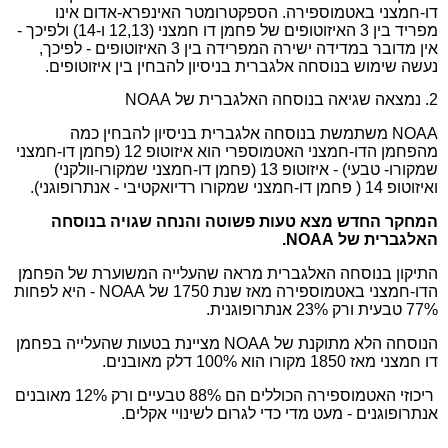
דו-חמצני באטמוספירה. הספקטרומטר האינפרא-אדום אינו
מפריד בין 3 האיזוטופים של פחמן דו חמצני (12,13 ו-14) ולפיכך -
אין מדובר במדידה ישירה המפרידה בין 3 האיזוטופים - לפיכך,
נעשה שימוש בנוסחה אלגברית בניסיון להבחין בין איזוטופים.
2. נמצאה שגיאה בנוסחה האלגברית של NOAA
NOAA משתמשת בנוסחה אלגברית בניסיון להבחין כמה
מהפחמן הדו-חמצני האטמוספרי הוא איזוטופ 12 (פחמן דו-חמצני
שמקורו- טבעי) - איזוטופ 13 (פחמן דו-חמצני שמקורו-וולקני)
ואיזוטופ 14 ( פחמן דו-חמצני שמקורו רדיואקטיבי - אנתרופוגני).
המחקר החדש מצא טעות פשוטה והנחה שגויה בנוסחה
האלגברית של NOAA.
התיקון בנוסחה האלגברית מראה שהעלייה המשוערת של הפחמן
הדו-חמצני באטמוספירה מאז שנת 1750 של NOAA - היא לפחות
77% טבעית ורק 23% אנתרופוגנית.
הנוסחה הלא מתוקנת של NOAA מציינת בטעות שהעלייה בפחמן
דו חמצני מאז 1850 מקורו הוא 100% דלק מאובנים.
ריכוזי האטמוספירה הכוללים הם 88% טבעיים ורק 12% מאובנים
אנתרופוגנים - מעט מדי כדי לגרום לשינויי אקלים.