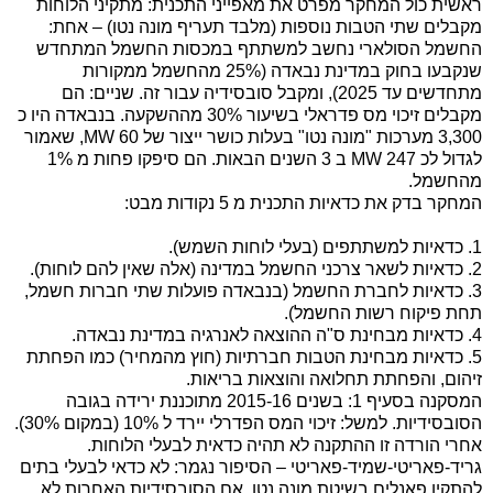
ראשית כול המחקר מפרט את מאפייני התכנית: מתקיני הלוחות
מקבלים שתי הטבות נוספות (מלבד תעריף מונה נטו) – אחת:
החשמל הסולארי נחשב למשתתף במכסות החשמל המתחדש
שנקבעו בחוק במדינת נבאדה (25% מהחשמל ממקורות
מתחדשים עד 2025), ומקבל סובסידיה עבור זה. שניים: הם
מקבלים זיכוי מס פדראלי בשיעור 30% מההשקעה. בנבאדה היו כ
3,300 מערכות "מונה נטו" בעלות כושר ייצור של 60
MW
, שאמור
לגדול לכ 247
MW
ב 3 השנים הבאות. הם סיפקו פחות מ 1%
מהחשמל.
המחקר בדק את כדאיות התכנית מ 5 נקודות מבט:
1. כדאיות למשתתפים (בעלי לוחות השמש).
2. כדאיות לשאר צרכני החשמל במדינה (אלה שאין להם לוחות).
3. כדאיות לחברת החשמל (בנבאדה פועלות שתי חברות חשמל,
תחת פיקוח רשות החשמל).
4. כדאיות מבחינת ס"ה ההוצאה לאנרגיה במדינת נבאדה.
5. כדאיות מבחינת הטבות חברתיות (חוץ מהמחיר) כמו הפחתת
זיהום, והפחתת תחלואה והוצאות בריאות.
המסקנה בסעיף 1: בשנים 2015-16 מתוכננת ירידה בגובה
הסובסידיות. למשל: זיכוי המס הפדרלי יירד ל 10% (במקום 30%).
אחרי הורדה זו ההתקנה לא תהיה כדאית לבעלי הלוחות.
גריד-פאריטי-שמיד-פאריטי – הסיפור נגמר: לא כדאי לבעלי בתים
להתקין פאנלים בשיטת מונה נטו, אם הסובסידיות האחרות לא