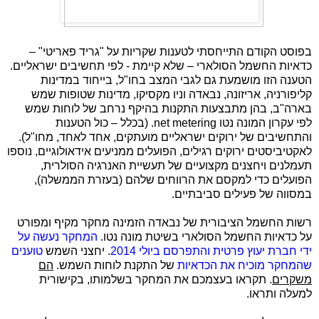
בפוסט הקודם התייחסתי לטענות שקריות על "גריד פאריטי" –
כדאיות החשמל הסולארי – שלא קיימת - לפי תחשיבים ישראליים.
הטענה הזו מושמעת גם לגבי המצב בחו"ל, בייחוד במדינות
קליפורניה, אריזונה, נבאדה וניו מקסיקו, מדינות שטופות שמש
בארה"ב, בהן מתבצעות התקנות בהיקף נרחב של לוחות שמש
לפי עקרון המונה נטו
net metering
. (בכלל – כול הטענות
והתחשיבים של ירוקים ישראליים מועתקים, אחד לאחד, מחו"ל).
לאקטיביסטים ירוקים רגילים, הפועלים ממניעים אידאולוגיים, נוספו
תעמלנים ויחצנים מקצועיים של תעשיית האנרגיה הסולרית,
הפועלים כדי למקסם את הרווחים שלהם (בעזרת הממשלה),
במסווה של פעילים סביבתיים.
רשות החשמל הציבורית של נבאדה הזמינה מחקר מקיף ומפורט
על כדאיות החשמל הסולארי בשיטת מונה נטו.
המחקר נעשה על
ידי חברת יעוץ פרטית והתפרסם ביולי 2014
. יחצני השמש
טוענים
שהמחקר מוכיח את הכדאיות
של התקנת לוחות השמש.
הם
משקרים
. תקראו בעצמכם את המחקר בשלמותו, בקישורית
למעלה ותראו.