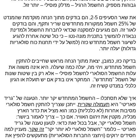
גבוהות מספיק. החשמל הרגיל – מדלק פוסילי – יותר זול.
את שאר הסעיפים 2-5, הם בודקים מתוך הנחה מוקדמת שהמנדט
של 25% חשמל ממקורות מתחדשים שריר ותקף, והם בודקים
לאור זה. הם מגיעים למסקנה שכדאי לחברות החשמל ולמדינת
נבאדה להמשיך בתכנית מונה-נטו – כי כול שיטה אחרת להגיע
לשיעור חשמל מתחדש כזה (למשל על ידי תחנות כוח סולאריות
גדולות) יעלה יותר.
בדיקה כזו, כמובן, יצאת מתוך הנחה מראש שחייבים להתקין
חשמל מתחדש, ויהי מה, יעלה כמה שיעלה. היא אינה משווה את
עלות החשמל הסולארי לחשמל פוסילי – אלא רק בין שיטות שונות
של חשמל "מתחדש". המחקר אינו בודק אם יש תועלת או הגיון
כלכלי במנדט קשיח זה.
איך שלא תסתכלו – החשמל המתחדש יקר יותר. הטענה של "גריד
פאריטי" היא
תעמולה שקרית
. ייתכן שצריך להתקין חשמל סולארי
מסיבות אחרות (לא כלכליות) כמו: הוא מציל את כדור הארץ
מכליה, מקטין את זיהום האוויר. אם כך – צריך לאמור ביושר:
חשמל סולארי יקר, אבל בכול זאת כדאי. לטעון טענה של גריד
פאריטי – כלומר "חשמל סולארי לא יותר יקר"
זה שקר
. מעניין למה
חסידים ירוקים (ויחצני החברות הסולאריות) מתעקשים להפיץ את