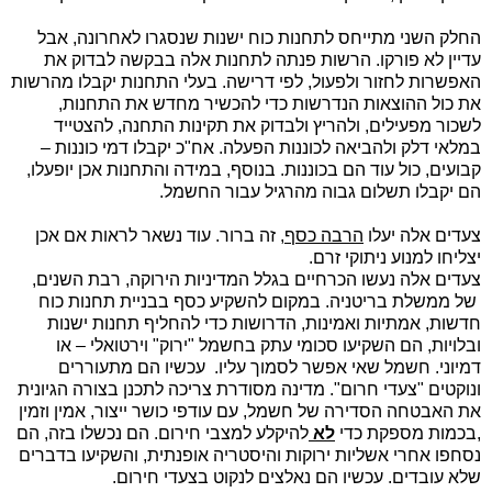
החלק השני מתייחס לתחנות כוח ישנות שנסגרו לאחרונה, אבל
עדיין לא פורקו. הרשות פנתה לתחנות אלה בבקשה לבדוק את
האפשרות לחזור ולפעול, לפי דרישה. בעלי התחנות יקבלו מהרשות
את כול ההוצאות הנדרשות כדי להכשיר מחדש את התחנות,
לשכור מפעילים, ולהריץ ולבדוק את תקינות התחנה, להצטייד
במלאי דלק ולהביאה לכוננות הפעלה. אח"כ יקבלו דמי כוננות –
קבועים, כול עוד הם בכוננות. בנוסף, במידה והתחנות אכן יופעלו,
הם יקבלו תשלום גבוה מהרגיל עבור החשמל.
צעדים אלה יעלו
הרבה כסף
, זה ברור. עוד נשאר לראות אם אכן
יצליחו למנוע ניתוקי זרם.
צעדים אלה נעשו הכרחיים בגלל המדיניות הירוקה, רבת השנים,
של ממשלת בריטניה. במקום להשקיע כסף בבניית תחנות כוח
חדשות, אמתיות ואמינות, הדרושות כדי להחליף תחנות ישנות
ובלויות, הם השקיעו סכומי עתק בחשמל "ירוק" וירטואלי – או
דמיוני. חשמל שאי אפשר לסמוך עליו. עכשיו הם מתעוררים
ונוקטים "צעדי חרום". מדינה מסודרת צריכה לתכנן בצורה הגיונית
את האבטחה הסדירה של חשמל, עם עודפי כושר ייצור, אמין וזמין
,בכמות מספקת כדי
לא
להיקלע למצבי חירום. הם נכשלו בזה, הם
נסחפו אחרי אשליות ירוקות והיסטריה אופנתית, והשקיעו בדברים
שלא עובדים. עכשיו הם נאלצים לנקוט בצעדי חירום.