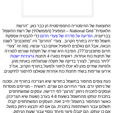
התוצאות של ההיסטריה החממיסטית הן כבר כאן. "הרשת
הלאומית"
National Grid
– המפעיל (הממשלתי) של רשת החשמל
בבריטניה,
הודיעה על סדרה של צעדי חרום
כדי להבטיח אספקת
חשמל סדירה בחורף הקרוב. צעדי "החרום" היו "מתוכננים" לשנה
הבאה, אבל הם נאלצים להפעיל אותם כבר עכשיו. (מה זה "צעדי
חרום מתוכננים"??). הסיבה היא שורה של תקלות שגרמו לסגירה
של תחנות כוח אחדות. ראשית נסגרו 4 תחנות
גרעיניות ישנות
"ליתר בטחון", לצורך בדיקה של תקלה שנתגלתה באחת מהן,
ולפחות שתיים מהן לא יוכלו לחזור ולפעול בחורף הקרוב. אח"כ
אירעו שריפות בשתי תחנות כוח אחרות שנאלצו להיסגר לתיקונים.
כעת צופים מחסור בחשמל בחודשי שיא הצריכה בחורף זה, וסכנה
של ניתוקי זרם. צעדי החירום הם שניים. ראשית – מגייסים מוסדות
ועסקים לתכנית ניתוק "מרצון" לפי דרישה. עסקים שמשתתפים
בתכנית ינותקו מהחשמל בשעות 4-8 בערב (שעות שיא הצריכה),
כאשר המחסור בחשמל יחייב זאת. העסקים המשתתפים יקבלו
תשלום עבור השתתפות בתכנית, גם אם לא יתבצע ניתוק בפועל.
אם כן ינותקו, הם יקבלו פיצוי מיוחד נוסף עבור שעות הניתוק.