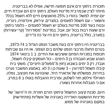
תזכורת: ניתוקי זרם אינם תופעה חדשה, אפילו לא בבריטניה.
מיותר לציין שבמרבית מדינות העולם, ניתוקי זרם הם עובדת חיים,
יום-יומית. למשל: בהודו כ 25% מהאנשים חיים ללא חשמל בכלל
והשאר – עם חשמל לפעמים. במצרים, עיראק, אינדונזיה, ניגריה,
ובטח בעוד 100 מדינות בעולם יש חשמל לפעמים – כלומר ניתוקי
זרם שעות רבות בכול יום. אבל, במדינות "מסודרות" (קרי עשירות)
במערב, כולל בריטניה, ניתוקי זרם היו עד כה נדירים.
בבריטניה היו ניתוקי זרם בעת משבר הנפט הגדול ב 1973-74,
בטרם התגלו מרבצי הנפט שלהם בים הצפוני. אז היו גם שביתות
תכופות במכרות הפחם ששיבשו את החיים. ב 1 בינואר 1974
הונהג שבוע העבודה בן 3 הימים – כול העסקים קיבלו חשמל,
ועבדו, רק 3 ימים בשבוע (חוץ מ"מפעלים חיוניים"). משקי בית
קיבלו חשמל לסירוגין – 3 שעות כן ו 3 לא. באמצע המשבר נערכו
בחירות, ממשלתו של אדוארד הית', שהנהיגה את הקיצוב, נפלה,
הארולד ווילסון חזר לשלטון, ומרבית ההגבלות בוטלו ב 8 במרץ,
אם כי מגבלות אחרות נשארו.
היום, סכנת קיצוב החשמל וניתוקי הזרם חוזרת. זה ה"הישג" של
מדיניות ההשקעה האדירה באנרגיה של אשליות (מתחדשת)
במקום באנרגיה של ממש.