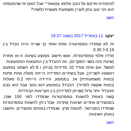
לההנחית אדםם על כוכב אלפא צנטאורי" אבל האם זה שהמומחה
הוא הכי טוב נותן לעניין משמעות מעשית כלשהי?
השב
יעקב
11 באפריל 2017 בשעה 19:27
זה לא שמדדו טמפרטורה אחת ואחר כך שנייה והיה הבדל בין
0.19 ל 0.35.
מדדו אלפי טמפרטורות, ועשו חישוב ממוצע בשיטה זו או אחרת
(שיטה זהה בשני המקרים), וזה ההבדל בין התוצאות הממוצעות.
למשל: אם אתה מודד 10 מדידות (נניח) ו 8 לא השתנו (מפעם
ראשונה לשנייה), אבל בשתיים המדידה הייתה מעלה אחת פחות
(כמות משמעותית) אז, בממוצע, הירידה הייתה 0.2 מעלות
(כמות שקשה למדוד). ההבדל בממוצע הוא נמוך אבל הוא נובע
מהבדל יותר גדול (שניתן למדידה) בין הקריאות הבודדות.
קשה באמת להשוות טמפרטורות שנמדדו לפני 150 שנה,
במכשירים אחרים ושיטות אחרות. אבל ניתן להשוות טמפרטורות
שנמדדו בפברואר, לעומת מרץ, שנמדדו באותם מכשירים, וחושבו
באותן השיטות.
השב