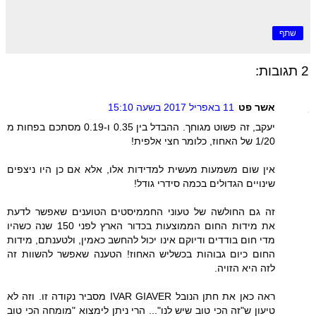
שתף
2 תגובות:
אשר פט
11 באפריל 2017 בשעה 15:10
יעקב, זה פשוט מגוחך. ההבדל בין 0.35 ו-0.19 מסתכם בפחות מ
1/20 של האחוז, כלומר חצי אלפית!
אין שום משמעות מעשית למדידות אלו, אלא אם כן היו ניצפים
שינויים הגדולים בכמה סידרי גודל!
זה גם החולשה של טעוני החממיסטים הטוענים שאפשר לדעת
את מידות החום הממוצעות בכדור הארץ לפני 150 שנה כשהיו
מדי חום בודדים ודיוקם אינו יכול להחשב כאמין, ולטענתם, מידות
החום כיום גבוהות בכשליש האחוז! הטענה שאפשר להשוות זה
לזה היא הזויה.
ראה כאן את חתן הנובל IVAR GIAVER מסביר נקודה זו. וזה לא
טיעון ש"זה הכי טוב שיש לנו"... הרי ניתן לימצוא "מומחה הכי טוב