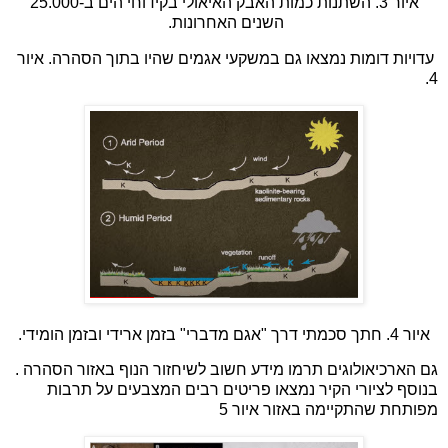
איור 3. השתנות כמות האבק האיאולי בקידוחי הים ב-25.000
השנים האחרונות.
עדויות דומות נמצאו גם במשקעי אגמים שהיו בתוך הסהרה. איור
4.
איור 4. חתך סכמתי דרך "אגם מדברי" בזמן ארידי ובזמן הומידי.
גם הארכיאולוגים תרמו מידע חשוב לשיחזור הנוף באזור הסהרה .
בנוסף לציורי הקיר נמצאו פריטים רבים המצבעים על תרבות
מפותחת שהתקיימה באזור איור 5