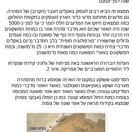
שנה לפני זנמננו.
ממצא זה הביא רבים לעסוק באקלים העבר (הקרוב) של הסהרה,
גם מדענים מתחום מדעי כדור הארץ העוסקים בתקופת ההולוקן.
כמה ממצאים חיזקו את המדענים הללו לומר כי עד לפני כ-5000
שנה היה האזור שכיום הוא מדבר סהרה אזור בו כמויות המשקעים
היו הרבה יותר גבוהות והנוף היה נוף של סוואנה ובו כמה אגמים
גדולים שהשאירו "מורפולוגיה חופית" בלב המדבר.(כיום באקלים
מדברי צחיח כמות המשקעים השנתית היא כ- 25 מ"מ/שנה, וכמת
המשקעים באזורי הסוואנה כמה מאות מ"מ/שנה)
העדות הברורה הראשונה באה מניחוח של גלעיני קידוח שנקדחו
ליד החופיים המערביים של אפריקה. איור 2.
הסדימנט ששוקע במקום זה הוא זה שמוסע ברוח מהסהרה
מערבה ושוקע באוקיאנוס האטלנטי. כאשר האזור מדברי כמות
הסדינמט גבוהה, ואילו כאשר האזור הוא אזור סוואנה המכוסה
בצומח כמות החול המוסע קטנה .כמו כן הפולו (אבקני צומח)
שנמצא בקידוח מראה על אופי שונה של צומח.