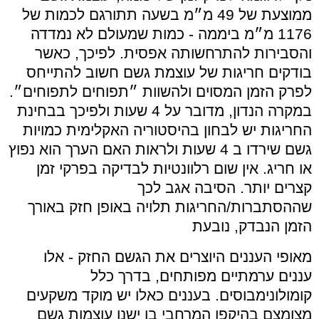
ממוצעת של 49 מ״מ בשעה תתורגם לכמות של
1176 מ״מ ביממה - כמות שמעולם לא נמדדה
והסבירות להתרחשותה אפסית. לפיכך, כאשר
בודקים חריגות של עוצמת גשם חשוב להתייחס
לפרק הזמן המסוים ולהשוות ״תפוחים לתפוחים״.
במקרה הנדון, מדובר על 4 שעות ולפיכך בבחינת
החריגות יש לבחון בהיסטוריה האקלימית כמויות
גשם שירדו ב 4 שעות ולראות האם הערך הוא נפוץ
או חריג. אין שום רלוונטיות לבדיקה בפרקי זמן
קצרים יותר. הסיבה אגב לכך
שההסתברות/החריגות תלויה באופן חזק באורך
הזמן הנבדק, נובעת
מאופי העננים היוצרים את הגשם החזק - אלו
עננים ערמתיים מפותחים, בדרך כלל
קומולונימבוסים. בעננים כאלו יש מוקד משקעים
מצומצם בהיקפו המרחבי בו ישנן עוצמות גשם