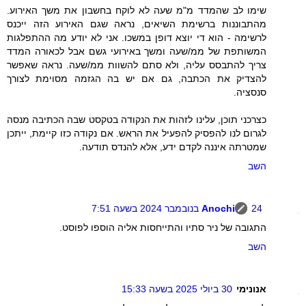
שימו לב שהמדד מ"מ שעה לא לוקח בחשבון את משך האירוע.
מהתבוננות ברשימת השיאים, נראה שגם האירוע הזה ייכנס
לרשימה - הוא די יוצא דופן במשכו. אני לא יודע מה ההתפלגות
המשותפת של ממ/שעה ומשך באירועי גשם אבל לכאורה המדד
צריך להתבסס עליה, ולא סתם להשוות ממ/שעה. נראה שאפשר
להצדיק את הכתבה, גם אם יש בה הגזמה מסוימת לצורך
סנסציה.
כצרכני תוכן, עלינו לזהות את הנקודה בטקסט שבה הכתיבה מנסה
לגרום לנו להפסיק להפעיל את הראש. אם נקודה כזו קיימת, ייתכן
שמטרתה איננה לקדם ידע, אלא להנדס תודעה.
השב
24 בנובמבר 2024 בשעה 7:51
Anochi
התגובה של ניר סתיו והתייחסות אליה הוספו לפוסט.
השב
אנונימי
30 ביולי 2025 בשעה 15:33