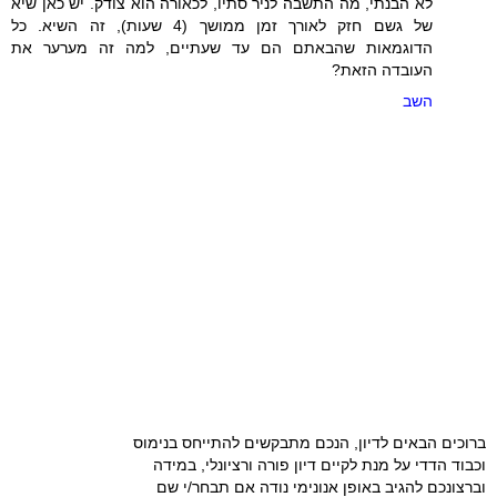
לא הבנתי, מה התשבה לניר סתיו, לכאורה הוא צודק. יש כאן שיא
של גשם חזק לאורך זמן ממושך (4 שעות), זה השיא. כל
הדוגמאות שהבאתם הם עד שעתיים, למה זה מערער את
העובדה הזאת?
השב
ברוכים הבאים לדיון, הנכם מתבקשים להתייחס בנימוס
וכבוד הדדי על מנת לקיים דיון פורה ורציונלי, במידה
וברצונכם להגיב באופן אנונימי נודה אם תבחר/י שם