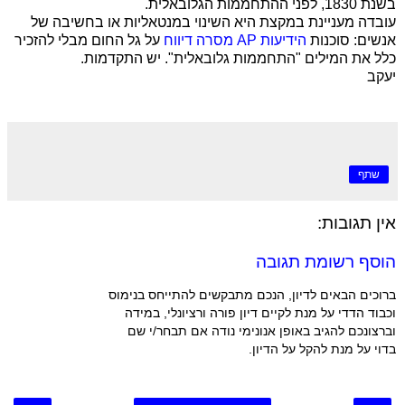
בשנת 1830, לפני ההתחממות הגלובאלית.
עובדה מעניינת במקצת היא השינוי במנטאליות או בחשיבה של
אנשים: סוכנות
הידיעות
AP
מסרה דיווח
על גל החום מבלי להזכיר
כלל את המילים "התחממות גלובאלית". יש התקדמות.
יעקב
שתף
אין תגובות:
הוסף רשומת תגובה
ברוכים הבאים לדיון, הנכם מתבקשים להתייחס בנימוס
וכבוד הדדי על מנת לקיים דיון פורה ורציונלי, במידה
וברצונכם להגיב באופן אנונימי נודה אם תבחר/י שם
בדוי על מנת להקל על הדיון.