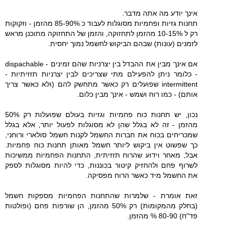
אינך יודע מה אתה מדבר.
תחנות גזיות ופחמיות מסוגלות לעבוד כ 85-90% מהזמן - וזקוקות
רק ל 10-15% מהזמן לתחזוקה, והזמן של התחזוקה מתוכנן מראש
לזמנים (עונות) שבהם הביקוש לחשמל נמוך יחסית.
אם אינך מבין את ההבדל בין יצרניות שהם זמינים - dispachable
- כלומר ניתן להפעילם מתי שצריכים לבין יצרניות תזזיתיות -
intermittent שפועלים רק כאשר מתחשק להם (ולא כאשר צריך
אותם) - כמו רוח ושמש - אינך מבין כלום.
נכון, יש תחנות כוח פחמיות וגזיות בעולם שפועלות רק 50%
מהזמן - זה לא בגלל שהן לא מסוגלות לפעול יותר, אלא בגלל
שמכריחים בכוח את חברות החשמל לקנות חשמל סולארי ורוחני,
כך שפשוט אין ביקוש ליותר חשמל מאותן תחנות כוח פחמיות.
אבל, מאחר וידוע שהרוח תזזיתית, התחנות הפחמיות ממשיכות
לשרוף פחם ולהחזיק קיטור בכוננות, כדי להיות מסוגלות לספק
את החשמל מיד כאשר הרוח מפסיקה.
זאת אומרת - שלמרות שהתחנות הפחמיות מספקות חשמל
(בחלק מהמקומות) רק 50% מהזמן, הן שורפות פחם (ופולטות
פד"ח) 80-90 % מהזמן.