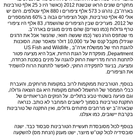
מחקרים שונים הראו שבשנת 2012 (כאשר היו כ 25 אלף טורבינות
בארה"ב), נהרגו כ 573 אלף ציפורים ו 880 אלף עטלפים. היום יש
אולי 40 אלף טורבינות, וקטל הציפורים גבוה ב 60% מהמספרים
של 2012. מעריכים שבין הציפורים שהושמדו, 83 אלף היו ציפורי
טרף גדולות (כמו נשרים) שהם מינים מוגנים בארה"ב.
מי שנתפס הורג נשר (כמו שעשה חוואי, שהנשר אכל את הדגים
שגידל) מקבל קנס של עד 10,000 דולר ומאסר שנה. הסוכנות
להגנת החי של ממשלת ארה"ב ,
US Fish and Wildlife
Department
, מופקדת על הגנת החיות, אבל היא מציעה פטור
לתחנות הרוח מדרישות החוק להגנה על מינים בסכנת הכחדה,
ומציעה, בניגוד לתפקידה החוקי, לאפשר לתחנות הרוח להשמיד
את הציפורים.
בנוסף, הטורבינות ממוקמות לרוב במקומו
ת מרוחקים, והעברת
כבלי הממסר של החשמל לאותם מקומות היא גם הוצאה גדולה,
וגם פגיעה בשטחי טבע בתוליים. על הנזקים הבריאותיים של
התקנת טורבינות בסמוך לישובים המחבר לא כותב. כנראה
שבארה"ב יש מרחבים פתוחים גדולים, ואין התקנה של טורבינות
בקרבת יישובים, כמו אצלנו.
בנוסף לכול מסובסדת תעשיית הטורבינות סבסוד כבד. ישנה
סובסידיה לכול קוט"ש מיוצר, ישנו מענק (הנחת מס) להשקעה