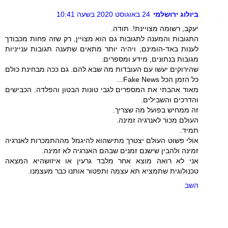
ביולוג ירושלמי
24 באוגוסט 2020 בשעה 10:41
יעקב, רשומה מצויינת!. תודה.
התגובות והמענה לתגובות גם הוא מצויין, רק שזה פחות מכבודך
לענות באד-הומינם, ויהיה יותר מתאים שתענה תגובות ענייניות
מגובות בנתונים, מידע ומספרים.
שהירוקים יעשו עם העובדות מה שבא להם. גם ככה מבחינת כולם
כל הזמן הכל Fake News...
מאוד אהבתי את המספרים לגבי טונות הבטון והפלדה. הכבישים
והדרכים והשבילים.
זה ממחיש בפועל מה שצריך.
העולם מכור לאנרגיה זמינה.
תמיד.
אולי פשוט העולם יצטרך מתישהוא להיגמל מההתמכרות לאנרגיה
זמינה ולהבין שישנם זמנים שבהם האנרגיה לא זמינה.
אני לא רואה מוצא אחר מלבד גרעין או איזושהיא המצאה
טכנולוגית שתמציא תא עצמה ותפטור אותנו כבר מעצמנו.
השב