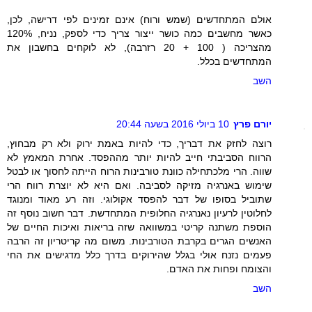
אולם המתחדשים (שמש ורוח) אינם זמינים לפי דרישה, לכן,
כאשר מחשבים כמה כושר ייצור צריך כדי לספק, נניח, 120%
מהצריכה ( 100 + 20 רזרבה), לא לוקחים בחשבון את
המתחדשים בכלל.
השב
יורם פרץ
10 ביולי 2016 בשעה 20:44
רוצה לחזק את דבריך, כדי להיות באמת ירוק ולא רק מבחוץ,
הרווח הסביבתי חייב להיות יותר מההפסד. אחרת המאמץ לא
שווה. הרי מלכתחילה כוונת טורבינות הרוח הייתה לחסוך או לבטל
שימוש באנרגיה מזיקה לסביבה. ואם היא לא יוצרת רווח הרי
שתוביל בסופו של דבר להפסד אקולוגי. וזה רע מאוד ומנוגד
לחלוטין לרעיון נאנרגיה החלופית המתחדשת. דבר חשוב נוסף זה
הוספת משתנה קריטי במשוואה שזה בריאות ואיכות החיים של
האנשים הגרים בקרבת הטורבינות. משום מה קריטריון זה הרבה
פעמים נזנח אולי בגלל שהירוקים בדרך כלל מדגישים את החי
והצומח ופחות את האדם.
השב