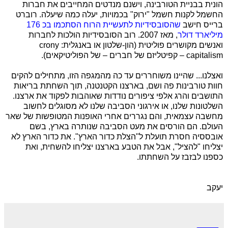
הונית בבניית הטורבינה, וישנם מנדטים המחייבים את חברות
החשמל לקנות חשמל "ירוק" בכמויות, יעלה כמה שיעלה. רוברט
ברייס חישב
שהסובסידיות לתעשיית הרוח הסתכמו בכ 176
מיליארד דולר
, מאז 2007. רוב הסובסידיות הולכות לחברות
ואנשים מקושרים פוליטית (הון-שלטון או באנגלית:
crony
capitalism
– קפיטליזם של חברים – של הפוליטיקאים).
ואצלנו... שהיינו משוחררים עד כה מהמגפה הזו, מתחילים להקים
חוות טורבינות פה ושם, בארצנו הקטנטנה, תוך השחתת בריאות
התושבים והרג אלפי ציפורים נודדות שאוהבות לפקוד את ארצנו.
השלטונות שלנו, או אירגוני הסביבה שלנו לא מסוגלים לחשוב
מחשבה עצמאית, והם נגררים אחרי האופנות המטופשות של שאר
העולם. הם הורסים את מעט הסביבה שנותרה בארץ, בשם
אובססיה חסרת תועלת ל"הצלת כדור הארץ". את כדור הארץ לא
יצליחו "להציל", אבל את הטבע בארצנו יצליחו להשחית, ואת
כספנו לבזבז על השחתתו.
יעקב