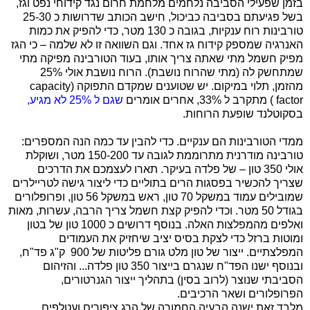
בזמן שפעילי הסביבה נלחמים מלחמת חרום נגד קידוחי נפט וגז,
בשל פגיעתם בסביבה כביכול, חישב הכותב שדרושות כ 25-30
טורבינות רוח ענקיות, בגובה כ 130 מטר, כדי להפיק את כמות
האנרגיה שמספק קידוח גז אחד. וגם השוואה זו לא שלמה – כי הגז
מפיק חשמל מתי שאתה צריך אותו, בעוד הטורבינה מפיקה מתי
שמתחשק לה (מתי שהרוח נושבת). הרוח נושבת אולי 25%
מהזמן, תלוי במיקום. יש שטוענים שמקדם התפוקה (
capacity
factor
) מתקרב ל 33%, אחרים אומרים
שגם ל 25% לא מגיע,
בסקוטלנד שופעת הרוחות.
ממדי הטורבינות הם ענקיים. כדי להבין עד כמה הנה המספרים:
טורבינה מודרנית מתרוממת לגובה עד 150-200 מטר, ושוקלת
אולי 350 טון – של פלדה בעיקר. תארו לעצמכם את הדרכים
שצריך להכשיר בפסגות הרים בתוליים כדי ליצור גישה לטריילרים
שמובילים עמוד במשקל 70 טון, ראש במשקל 56 טון, ופרופלורים
בגודל 50 מטר. וכדי להפיק קצת חשמל צריך הרבה, עשרות, מאות
ואלפים מהמפלצות האלה. בנוסף דרושים כ 1000 טון של בטון
ומוטות ברזל כדי לצקת בסיס יציב שיחזיק את העמודים
המפלצתיים. ייצור של טון מלט גורם פליטות של 900 ק"ג פד"ח,
ובנוסף ישנו הפד"ח שנגרם בייצור 350 טון פלדה... והזיהום
הסביבתי שנוצר (לרוב בסין) בתהליך ייצור הגנרטורים,
הפרופלורים ושאר הרכיבים.
מלבד זאת ישנה הבעיה החמורה של הרג ציפורים ועטלפים.