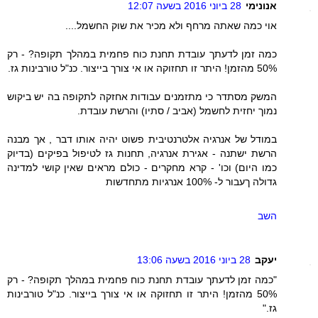
אנונימי
28 ביוני 2016 בשעה 12:07
אוי כמה שאתה מרחף ולא מכיר את שוק החשמל....
כמה זמן לדעתך עובדת תחנת כוח פחמית במהלך תקופה? - רק
50% מהזמן! היתר זו תחזוקה או אי צורך בייצור. כנ"ל טורבינות גז.
המשק מסתדר כי מתזמנים עבודות אחזקה לתקופה בה יש ביקוש
נמוך יחזית לחשמל (אביב / סתיו) והרשת עובדת.
במודל של אנרגיה אלטרנטיבית פשוט יהיה אותו דבר , אך מבנה
הרשת ישתנה - אגירת אנרגיה, תחנות גז לטיפול בפיקים (בדיוק
כמו היום) וכו' - קרא מחקרים - כולם מראים שאין קושי למדינה
גדולה ךעבור ל- 100% אנרגיות מתחדשות
השב
יעקב
28 ביוני 2016 בשעה 13:06
"כמה זמן לדעתך עובדת תחנת כוח פחמית במהלך תקופה? - רק
50% מהזמן! היתר זו תחזוקה או אי צורך בייצור. כנ"ל טורבינות
גז."