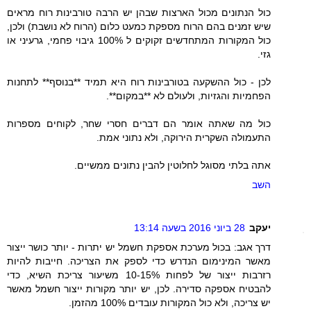
כול הנתונים מכול הארצות שבהן יש הרבה טורבינות רוח מראים
שיש זמנים בהם הרוח מספקת כמעט כלום (הרוח לא נושבת) ולכן,
כול המקורות המתחדשים זקוקים ל 100% גיבוי פחמי, גרעיני או
גזי.
לכן - כול ההשקעה בטורבינות רוח היא תמיד **בנוסף** לתחנות
הפחמיות והגזיות, ולעולם לא **במקום**.
כול מה שאתה אומר הם דברים חסרי שחר, לקוחים מספרות
התעמולה השקרית הירוקה, ולא נתוני אמת.
אתה בלתי מסוגל לחלוטין להבין נתונים ממשיים.
השב
יעקב
28 ביוני 2016 בשעה 13:14
דרך אגב: בכול מערכת אספקת חשמל יש יתרות - יותר כושר ייצור
מאשר המינימום הנדרש כדי לספק את הצריכה. חייבות להיות
רזרבות ייצור של לפחות 10-15% משיעור צריכת השיא, כדי
להבטיח אספקה סדירה. לכן, יש יותר מקורות ייצור חשמל מאשר
יש צריכה, ולא כול המקורות עובדים 100% מהזמן.