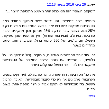
יעקב
26 ביוני 2016 בשעה 12:18
""מקסם השווא" הזה הוא כרגע יותר מ 50% התוספת הייצור ..."
תוספת ייצור דמיונית. זהו "כושר ייצור מותקן" המודד כמה
הטורבינות מפיקות ביום רוח עזה. בפועל הטורבינות מפיקות רק כ
25% מזה, כלומר עובדות רק כ 25% מהזמן. נכון, מתקינים הרבה
טורבינות בארה"ב (ובארצות אחרות). אין זה אומר שהן מפיקות
חשמל. הם גלמים של 350 טונות ברזל, שמרבית הזמן סתם
מחלידים בשטח.
זהו עוד אחד מהבלופים הגדולים, הירוקים. (כול ה"ירוק" בנוי על
בלופים) - מציינים את כושר הייצור הנומינלי של הטורבינות
שהקשר בינו לבין ייצור בפועל הוא קלוש ביותר.
את כול הטורבינות רוח שהתקינו עד כה בעולם (ושיתקינו בשנים
הקרובות) מתקינים אך ורק כדי לקצור סובסידיות, ולא כדי להפיק
חשמל. בלי סובסידיות לא תוקם אפילו טורינה נוספת אחת, בשום
מקום.
השב