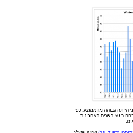
י הייתה גבוהה מהממוצע, כפי
שרואים בגרף למעלה. זו הייתה הכמות התשיעית בגובהה ב 50 השנים האחרונות.
ים.
סטי (דייויד וינר)
שטען ששלג