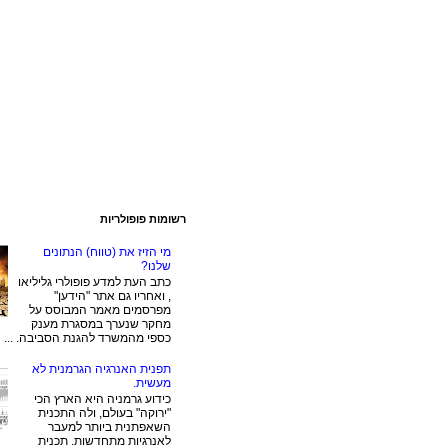
רשומות פופולריות
מי הזיז את (טווח) הנתונים
שלנו?
כתב העת למדע פופולרי גליליאו
, ואחריו גם אתר "הידען"
מפרסמים מאמר המבוסס על
מחקר שנערך במסגרת מענק
כספי מהמשרד להגנת הסביבה. ...
תפנית האנרגיה הגרמנית לא
מעשית.
כידוע גרמניה היא הארץ הכי
"ירוקה" בעולם, ולה התכנית
השאפתנית ביותר למעבר
לאנרגיות מתחדשות. תכנית