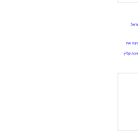
ראל.
יצה את
כה קליין