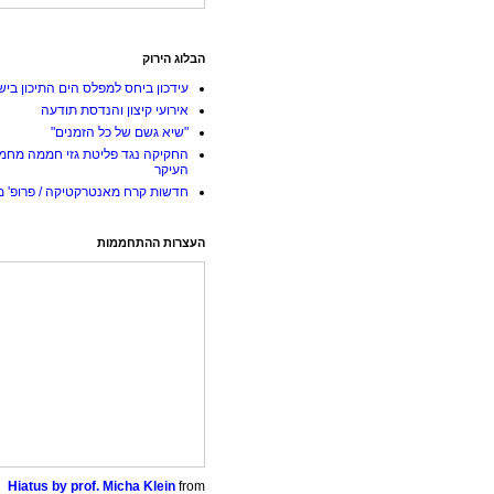
הבלוג הירוק
עידכון ביחס למפלס הים התיכון ביש
אירועי קיצון והנדסת תודעה
"שיא גשם של כל הזמנים"
החקיקה נגד פליטת גזי חממה מחמ
העיקר
חדשות קרח מאנטרקטיקה / פרופ' מי
העצרות ההתחממות
Hiatus by prof. Micha Klein
from