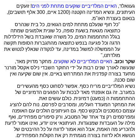
געוואלד,
האיים המלדיביים שוקעים מתחת לפני הים
! זועקים
העיתונים, ונשיא המדינה הקטנה (1200 איים, 300 אלף תושבים),
בנאום בעצרת האו"מ.
"
כל חוף שנעלם מתחת למים הגואים, כל
בית שנהרס
כתוצאה מגאות בשעת סופה, כל שונית אלמוגים שמתה
בגלל התחממות
המים, כל משרה שאובדת בשל הידלדלות
הדגה וכל פגיעה בנפש כתוצאה מהתגברות
הסופות תקשה
על הממשלה למשול במדינה, עד לנקודה שנאלץ לנטוש את
מולדתנו
",
שקר וכזב
.
האיים המלדיביים לא שוקעים
. מחקר מדויק מאד,
שנעשה לאורך שנים רבות על ידי החוקר השבדי נילס אקסל מורנר
מתעד בצורה קפדנית את המתרחש באיים. אין שום שקיעה ואין
שום סכנה.
נשיא המלדיביים מריח כסף. אפשר לסחוט כסף מהעשירים
במערב. זה גם אופנתי מאד לבכות על הפגעים הדמיוניים של
ההתחממות ה (כמעט) דמיונית. כולם עושים זאת.
את המחקר המעודד העלימו, ומסרבים לפרסם. נוח להם להציג
עצמם כמסכנים ולבקש כסף. גם העיתונים הולכים עם האופנה
ומפרסמים רק צד אחד של המטבע, ורק סיפורים מפחידים, ואף
מילה על העובדות שמנוגדות. העיתונאי אינו יודע, ואינו אמור לדעת
ולהכריע מה האמת, אבל הוא אמור לדווח על כל ההיבטים של
הנושא ולא לדווח בצורה מגמתית רק את הקולות המפחידים.