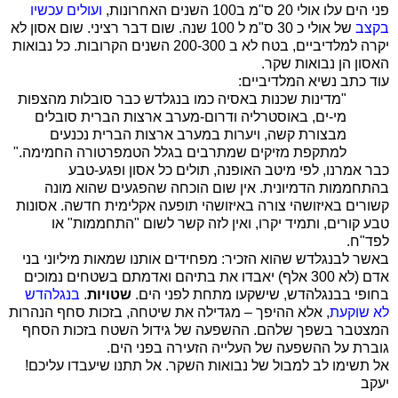
פני הים עלו אולי
20 ס"מ
ב100 השנים האחרונות,
ועולים עכשיו
בקצב
של אולי כ
30 ס"מ
ל 100 שנה. שום דבר רציני. שום אסון לא
יקרה למלדיביים, בטח לא ב 200-300 השנים הקרובות. כל נבואות
האסון הן נבואות שקר.
עוד כתב נשיא המלדיביים:
"
מדינות שכנות באסיה כמו בנגלדש כבר
סובלות מהצפות
מי-ים, באוסטרליה ודרום-מערב ארצות הברית סובלים
מבצורת
קשה, ויערות במערב ארצות הברית נכנעים
למתקפת מזיקים שמתרבים בגלל
הטמפרטורה החמימה
.
"
כבר אמרנו, לפי מיטב האופנה, תולים כל אסון ופגע-טבע
בהתחממות הדמיונית. אין שום הוכחה שהפגעים שהוא מונה
קשורים באיזושהי צורה באיזושהי תופעה אקלימית חדשה. אסונות
טבע קורים, ותמיד יקרו, ואין לזה קשר לשום "התחממות" או
לפד"ח.
באשר לבנגלדש שהוא הזכיר: מפחידים אותנו שמאות מיליוני בני
אדם (לא 300 אלף) יאבדו את בתיהם ואדמתם בשטחים נמוכים
בחופי בבנגלהדש, שישקעו מתחת לפני הים.
שטויות
.
בנגלהדש
לא שוקעת
, אלא ההיפך – מגדילה את שיטחה, בזכות סחף הנהרות
המצטבר בשפך שלהם. ההשפעה של גידול השטח בזכות הסחף
גוברת על ההשפעה של העלייה הזעירה בפני הים.
אל תשימו לב למבול של נבואות השקר. אל תתנו שיעבדו עליכם!
יעקב