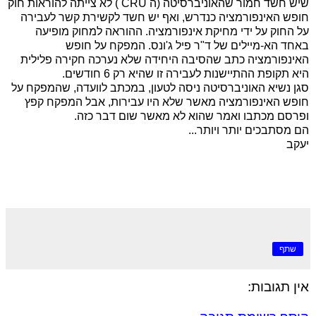
שיש חשד חמור שהאוניברסיטה (ה
CRU
) לא צייתה להוראות חוק
חופש האינפורמציה כנדרש, ואף יש חשד לקשירת קשר לעבירה
על החוק על ידי מחיקת אינפורמציה. ההוראה למחוק מופיעה
באחד הא-מיילים של ד"ר פיל ג'ונס. המפקח על חופש
האינפורמציה כתב שהסיבה היחידה שלא נערכה חקירה פלילית
היא תקופת ההתיישנות לעבירה זו שהיא רק 6 חודשים.
סגן נשיא האוניברסיטה ניסה לטעון, במכתב לוועדה, שהמפקח על
חופש האינפורמציה מאשר שלא היו עבירות, אבל המפקח קפץ
ופרסם מכתבו ואמר שהוא לא מאשר שום דבר כזה.
הם מסתבכים יותר ויותר...
יעקב
שתף
אין תגובות: