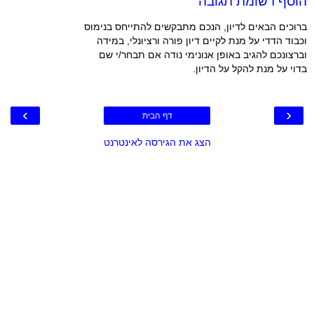
הוסף רשומת תגובה
ברוכים הבאים לדיון, הנכם מתבקשים להתייחס בנימוס
וכבוד הדדי על מנת לקיים דיון פורה ורציונלי, במידה
וברצונכם להגיב באופן אנונימי נודה אם תבחר/י שם
בדוי על מנת להקל על הדיון.
›
‹
דף הבית
הצג את הגירסה לאינטרנט