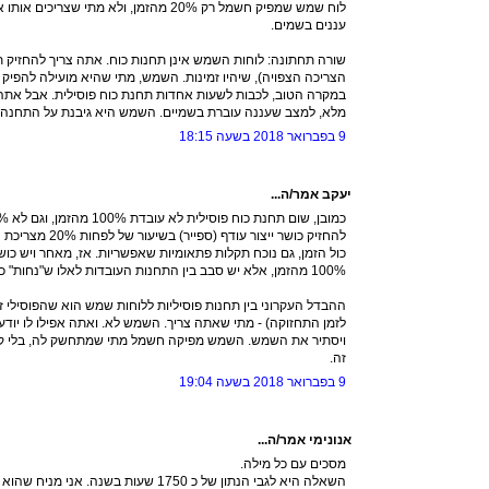
לוח שמש שמפיק חשמל רק 20% מהזמן, ולא מתי
עננים בשמים.
שורה תחתונה: לוחות השמש אינן תחנות כוח. אתה צריך להחזיק ת
הצריכה הצפויה), שיהיו זמינות. השמש, מתי שהיא מועילה להפיק
במקרה הטוב, לכבות לשעות אחדות תחנת כוח פוסילית. אבל אתה צר
מלא, למצב שעננה עוברת בשמיים. השמש היא גיבנת על התחנה ה
9 בפברואר 2018 בשעה 18:15
יעקב אמר/ה...
להחזיק כושר ייצור ע
כול הזמן, גם נוכח תקלות פתאומיות שאפשריות. אז, מאחר ויש כוש
100% מהזמן, אלא יש סבב בין התחנות העובדות לאלו ש"נחות" כי אינן נחוצות באותו רגע.
לזמן התחזוקה) - מתי שאתה צריך. השמש לא. ואתה אפילו לו יודע
ויסתיר את השמש. השמש מפיקה חשמל מתי שמתחשק לה, בלי קשר
זה.
9 בפברואר 2018 בשעה 19:04
אנונימי אמר/ה...
מסכים עם כל מילה.
השאלה היא לגבי הנתון של כ 1750 שעות בשנה