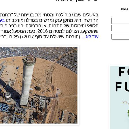
צאות
באשלים שבנגב הולכת ומסתיימת בנייתה של "תחנת 
החדשה. היא מתקן ענק ומרשים בגודלו ומורכבותו
בעל
הלוואי והיכולות של התחנה, או התפוקה, היו בפרופור
שהושקעו, הצילום למטה מ 2016, כעת המפעל אמור להיות מוכן ומפיק חשמל,
עוד לא....
(הובטח שיושלם עד סוף 2017) (צילום: ברייטסורס, מפעילי התחנה).