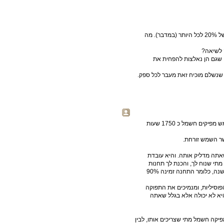
אתה נוקב באחוזי התפוקה של תחנות כח סולאריות בשיעור נמוך של 20% לכל היותר (במדבר). מה
 לשיאה?
י שגם הן נאלצות להפחית את
ל שנשלם מוכיח זאת מעבר לכל ספק.
אחוזי תפוקה: הסיפור הוא פשוט. בשנה יש 8760 שעות. לוחות שמש מפיקים חשמל כ 1750 שעות
ר השמש זורחת.
אתה מדליק אותה. והיא עובדת
ה מתי שנוח לך, והכנת לך תחנות
חליפיות. (ושעות התחזוקה שלה בשנה הן פחות מ 10% משעות השנה, כלומר התחנה זמינה 90%
וסיליות, ומנמיכים את התפוקה
יא לא יכולה אלא בגלל שאתה
פיקה חשמל מתי שצריכים אותו, לבין