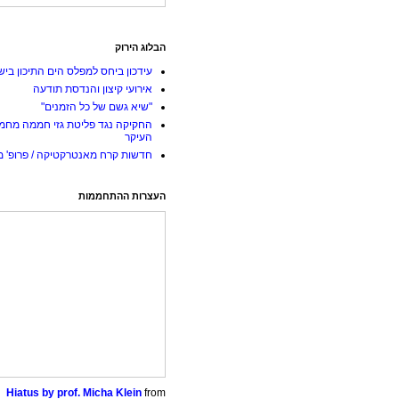
הבלוג הירוק
עידכון ביחס למפלס הים התיכון ביש
אירועי קיצון והנדסת תודעה
"שיא גשם של כל הזמנים"
החקיקה נגד פליטת גזי חממה מחמ
העיקר
חדשות קרח מאנטרקטיקה / פרופ' מי
העצרות ההתחממות
Hiatus by prof. Micha Klein
from