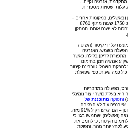
ה מתקדמת, אנרגיה נקייה...
 עלות ושטויות מספריות
ש זורחת ומפיקה אנרגיה 20% מהזמן (באשלים, במקומות אחרים –
פחות). השמש מפיקה חשמל (לא חשוב באיזו שיטה) כ 1750 שעות מתוף 8760
חכום לא ישנה אותה. המתקן
עת על ידי קיטור (השיטה
 להפעלה בשמש. האנרגיה
מתפזרת לריק) בלילה, כאשר
יע אנרגיה וזמן בחימום
להפקת חשמל. טורבינת קיטור
 כול כמה שעות, כפי שפועלת
ורס, מפעילה במדבריות
דומה לאשלים), מאז 2014. אייבנפה היא בעלת כושר ייצור נומינלי
ותפוקה
מתוכננת
של
. אייבנפה עוד לא הצליחה
ה הזו (13.5% מהזמן) אייבנפה (ואשלים) ישתמשו בגז, כי
לחימום הקיטור, כי לחמם את
ע ללחץ יותר מהר, ותפוקת