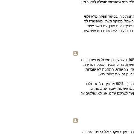
 שצריכים אותו אלא מתי שהשמש מועילה להאיר ואין
חנות כוח, בכושר הפקה מלא (לפי
 חשמל, מפיקה קצת, ומאפשרת לך,
יך להיות מוכן, עם כושר ייצור
פוסילית, ולא תחנת כוח עצמאית.
כמובן, שום תחנת כוח פוסילית לא עובדת 100% מהזמן, וגם לא 90%. כול מערכת חשמל ארצית חייבת
ודף (ספייר) בשיעור של לפחות 20% מצריכת השיא, כדי להבטיח אספקה סדירה,
ר ייצור עודף, התחנות לא עובדות
ההבדל העקרוני בין תחנות פוסיליות ללוחות שמש הוא שהפוסילי זמין ( ב 90% מהזמן - כלומר מלבד
 מראש מתי יעבור ענן בשמיים
 לצריכם שלנו. אנו לא שולטים על
. אני מניח שהוא כה נמוך בעיקר בגלל הזווית הנמוכה