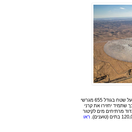
50,000 מראות (חמישים אלף) בגודל מיטה מותקנות על שטח בגודל 655 מגרשי
ך שתמיד יחזירו את קרני
-קולט שבראש המגדל בן ה 250 מ'. בדוד מרתיחים מים לקיטור
ראו