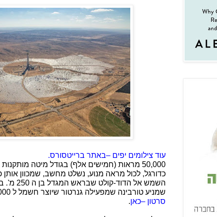
עוד צילומים יפים –באתר ברייטסורס.
כדורגל, לכול מראה מנוע, נשלט מחשב, שמכוון אותן כ
השמש אל הדוד
שמניע טורבינה שמפעילה גנרטור שיוצר חשמל ל 120,000 בתים (טוענים).
סרטון –כאן
.