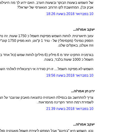
של השמש בשעות הבוקר ובשעות הערב. האם ידוע לך מה היעילות 
אבק וכו'), המחושבת לקו הרוחב הגאגרפי של ישראל?
10 בפברואר 2018 בשעה 18:26
יעקב אמר/ה...
עזוב תיאורטית. לוחות השמ
הספק נומינלי (מקסימלי) של - נגיד 1 ק"ווט, הוא מפיק 1750 קוט"ש בשנה.
וזה אצלנו, באקלים שלנו.
בגרמניה התקינו יותר מ 6 מיליון (6 מיליון) ל
חשמל כ 1000 שעות בלבד, בשנה.
השמש לא מפיקה חשמל.... זו רק סגידה אי רציונאלית לאלוהי הש
10 בפברואר 2018 בשעה 19:56
ירון חן אמר/ה...
צריך להתחשב גם בנפילת האנרגיה כתוצאה מאבק שניצבר על המראו
לשמירת רמת החזר הקרינה מהמראות .
10 בפברואר 2018 בשעה 21:39
יעקב אמר/ה...
נכון. השמש היא "בחינם" אבל המתקן ליצירת חשמל מאנרגיה סולאר