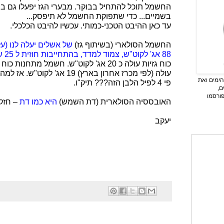
החשמל תוכל להתחיל בבוקר. מבערי הגז יפעלו גם בש
בשמיים... כדי שתפוקת החשמל לא תיפסק...
עד כאן ההיבט הטכני-כמותי. עכשיו להיבט הכלכלי.
החשמל הסולארי (בשיתוף גז)
של אשלים יעלה לנו (ע
88 אג' לקוט"ש, צמוד למדד, בהתחייבות חוזית ל 25 שנה. להשוואה
כוח גזיות עולה כ 20 אג' לקוט"ש. חשמל מתחנות כוח
עולה (לפי מכרז אחרון בארץ) 19 א
ימים ואת
פי 4 לפיל הלבן הזה??? תיק"ו.
ם,
פורסמו
האובססיה הסולארית (דת השמש)
היא כמו דת
– חזקה
יעקב