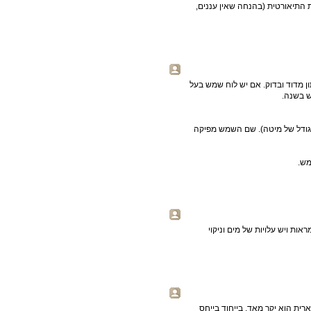
התיאורטית (בהנחה שאין עננים,
ש מפיקות חשמל כ 1750 שעות. זה נתון מדוד ובדוק. אם יש לוח שמש בעל
וחות שמש (כול אחד בגודל של מיטה). שם השמש מפיקה
מש.
ת ויש עלויות של מים וניקוי
ית הוא יקר מאד, בייחוד בייחס