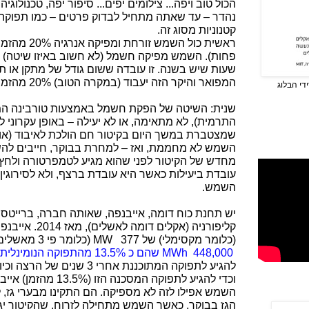
הכול טוב ויפה... צילומים יפים... סיפור יפה, טכנולוגי
נהדר – עד שאתה מתחיל לבדוק פרטים – כמו תפוקה,
קטנוניות מסוג זה.
ראשית כול השמ
שעות שיש בשנה. זו עובדה ששום גודל של מתקן או ת
המפואר והיקר הזה יעבוד (במקרה הטוב) 20% מהזמן.
די הבלוג
שנית: השיטה של הפקת חשמל באמצעות טורבינה המונ
התרמית), לא מתאימה, או לא יעילה – באופן עקרוני
שמצטברת במשך היום בקיטור חם הולכת לאיבוד (או 
השמש לא מחממת, ואז – למחרת בבוקר, חייבים להשק
מחדש של הקיטור לפני שהוא מגיע לטמפרטורה ולחץ 
עובדת ביעילות כאשר היא עובדת ברצף, ולא לסירוגין
השמש.
יש תחנת כוח דומה, אייבנפה, שאותה חברה, ברייטס
קליפורניה (אקלים 
(כלומר מקסימלי) של 377
MW
(כלומר פי 3 מאשלים)
448,000
MWh
שהם כ 13.5% מהתפוקה הנומינלית
להגיע לתפוקה המתוכננת אחרי 3 שנים של הרצה וכיוונון – הם הגיעו רק ל 91% מזה.
וכדי להגיע לתפוקה המסכנ
השמש אפילו לזה לא מספיקה. הם התקינו מבערי גז, 
הגז בבוקר, כאשר השמש מתחילה לזרוח, שהקיטור יגי