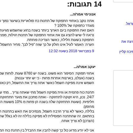
14 תגובות:
אנונימי אמר/ה...
ראל.
מוגדר כתפוקה של 100% ?
האם זאת התפוקה ביום הארוך ביותר בשנה ברגע שהשמש מגיעה
נראה לי שיש להציג גם את אחוזי התפוקה של תחנות רגילות, מפנ
התפוקה בשעות הלילה, כאשר הצריכה פוחתת.
יצה את
הערה: האמור לעיל אינו חולק על כך שזה "פיל לבן". מחיר החשמ
9 בפברואר 2018 בשעה 12:32
כה קליין
יעקב אמר/ה...
בשנה (אצלנו, בארצות אחרות פחות - כי יש יותר עננות).
השמש אינה מפיקה חשמל כאשר אתה צריך את החשמל, רק כאש
תחנת כוח פחמית או גזית מפיקה חשמל מתי שאתה צריך... מתי ש
24/7. נכון, היא זקוקה לתחזוקה - ואתה מתכנן את מועד התחזוק
מהזמן).
בלילה, כאשר לא צריך הרבה חשמל, מנמיכים את האש בתחנות הפ
בהתאם. זה שהתחנה הפוסילית לא מפיקה בלילה זה לא בגלל שה
(הצרכן) לא צריך אותה.
אני לא יודע מדוע כול כך קשה להבין את ההבדל בין תחנת כוח המ