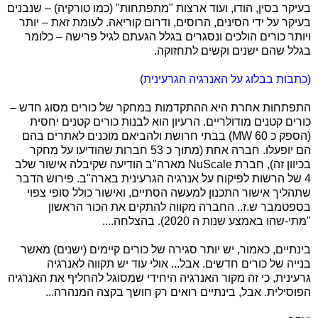
בעיקר בסין, הודו, ועוד ארצות "מתפתחות" (כמו טורקיה) – שנבנים
בעיקר על ידי הסינים, הרוסים, ודרום קוריאה. לעומת זאת – יותר
ויותר כורים הולכים ונסגרים בגלל הגעתם לגיל פרישה – כלומר
בגלל שהם ישנים וקשים לתחזוקה.
(
כתבות בבלוג על האנרגיה הגרעינית
)
התפתחות אחרת היא ההתקדמות במחקר של כורים מסוג חדש –
כורים קטנים מודולריים. הרעיון הוא לבנות כורים קטנים יחסית
(הספק כ 60
MW
) בבתי חרושת ולהביאם מוכנים לאתרים בהם
הם יופעלו. חברה אחת (מתוך כ 53 חברות שהודיעו על מחקר
בכיוון זה), חברת
NuScale
מארה"ב הודיעה שקיבלה אישור שלב
4 של הרשות לפיקוח על אנרגיה הגרעינית בארה"ב. פירוש הדבר
שתהליך אישור התכנון למעשה הסתיים, ואישור כולל סופי צפוי
בספטמבר ש.ז.. החברה מקווה להתקים את הכור הראשון
"מתי-שהו באמצע שנות ה 2020). בהצלחה....
בינתיים, כאמור, יש יותר סגירה של כורים קיימים (ישנים) מאשר
בנייה של כורים חדשים. אבל... אולי עוד יש תקווה לאנרגיה
גרעינית, כי זה מקור האנרגיה היחידי שמסוגל להחליף את האנרגיה
הפוסילית. אבל, בינתיים רואים רק חושך בקצה המנהרה...