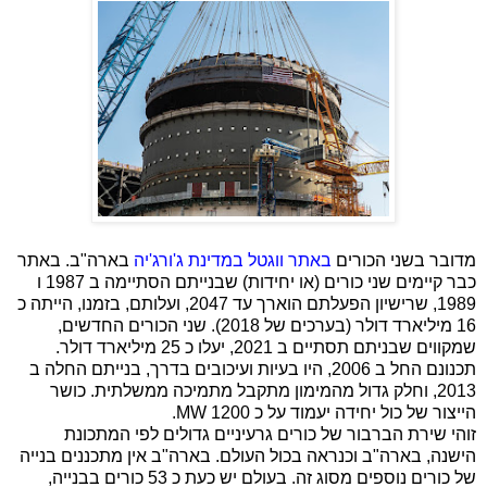
מדובר בשני הכורים
באתר ווגטל במדינת ג'ורג'יה
בארה"ב. באתר
כבר קיימים שני כורים (או יחידות) שבנייתם הסתיימה ב 1987 ו
1989, שרישיון הפעלתם הוארך עד 2047, ועלותם, בזמנו, הייתה כ
16 מיליארד דולר (בערכים של 2018). שני הכורים החדשים,
שמקווים שבניתם תסתיים ב 2021, יעלו כ 25 מיליארד דולר.
תכנונם החל ב 2006, היו בעיות ועיכובים בדרך, בנייתם החלה ב
2013, וחלק גדול מהמימון מתקבל מתמיכה ממשלתית. כושר
הייצור של כול יחידה יעמוד על כ 1200
MW
.
זוהי שירת הברבור של כורים גרעיניים גדולים לפי המתכונת
הישנה, בארה"ב וכנראה בכול העולם. בארה"ב אין מתכננים בנייה
של כורים נוספים מסוג זה. בעולם יש כעת כ 53 כורים בבנייה,