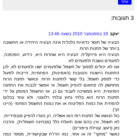
שתף
3 תגובות:
יעקב
18 בספטמבר 2010 בשעה 13:46
הבעיה של חוסר כדאיות כלכלית אינה הבעיה היחידה או החשובה
ביותר של תחנות הרוח.
הבעיה היא פיזיקלית. הבעיה היא שהרוח היא, כידוע, הפכפכה,
לפעמים נושבת ולפעמים לא.
אנו לא יכולים לסמוך על חשמל שלפעמים ישנו ולפעמים לא, לכן
התחנות הישנות והטובות (האמינות), הפחמיות, חייבות לפעול
כדי לספק חשמל, בלי קשר לתחנות הרוח. וכאשר תחנת הרוח
מתחשק לה פתאום להפיק חשמל, אי אפשר לכבות את התחנה
הפחמית, היא ממשיכה לעבוד גם כן. אז החשמל המופק על ידי
תחנות הרוח הוא בלתי נחוץ ובלתי רלוונטי, ולא עוזר בכלום
להפחית את כמות הפליטות או את כמות החשמל הפחמי (היינו
הך).
כול הנושא של תחנות רוח הוא אשליה, הן נועדו להפיק סובסידיות,
לא חשמל, אין בהם שום תועלת כלל (מבחינה חשמלית), והרבה
נזק (רעש, קטילת ציפורים)
כאשר "מחקר" זה או אחר, כמו הדו"ח שבקישורית, מספר כמה