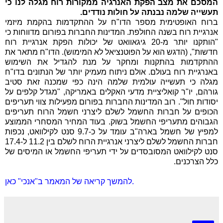
המסכם את מצב הפקת האנרגיה ממקורות רוח מגלה לנו כי
תעשייה שלמה נבנתה על חולות נודדים.
ברוח האופטימית מספר הדו"ח על ההתקדמות בהקמת מיזמי
אנרגיית רוח בשנה החולפת. המדינות החברות בפורום מדווחות כי
"הותקנו יותר מ-20 גיגאוואט של יכולות הפקת אנרגיית רוח
חדשות", (הדגש הוא על הפוטנציאל לא המימוש). הדו"ח מתאר את
ההתקדמות בהתקנות ומחקר על מנת להגדיל את השימוש
באנרגיית רוח בעולם. אולם ניתוח מעמיק יותר של הנתונים בדו"ח
מגלה כי תעשייה עולמית שלמה הינה כפי שמכנה זאת סטיב
גורהם, יו"ר קואליציית מדעי האקלים באמריקה, "מגדל קלפים על
יסודות חול". רוב המדינות החברות בפורום מפעילות צווי תעריפים
הכופים על חברות החשמל לשלם ליצרני חשמל הרוח תעריפים
הגבוהים מתעריפי החשמל בשוק. בעוד המחיר המסחרי הממוצע
למפיץ של חשמל בארה"ב עומד על כ-9.7 סנט לקילוואט, נכפות
חברות החשמל לשלם ליצרני אנרגיית הרוח לשלם בין 11.2 ל-17.4
סנט לקילוואט המסובסדים על ידי תעריפי החשמל או המיסים של
כלל הצרכנים.
להמשך קריאה של המאמר ב"אנכי" כאן.