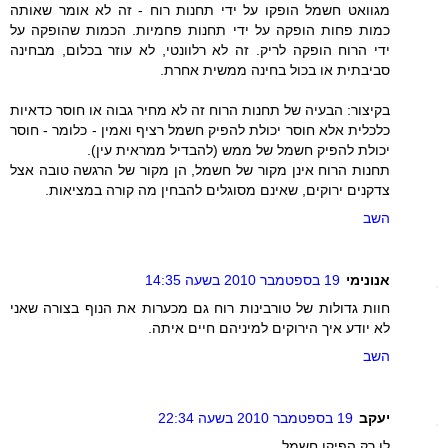
מגוואט חשמל הופקו על ידי תחנות רוח - זה לא אומר שאותה
כמות פחות הופקה על ידי תחנות פחמיות. הכמות שהופקה על
ידי הרוח הופקה לריק. זה לא רלוונטי, לא עוזר בכלום, מבחינה
סביבתית או בכול בחינה ממשית אחרת.
בקיצור: הבעיה של תחנות הרוח זה לא מחיר גבוה או חוסר כדאיות
כלכלית אלא חוסר יכולת להפיק חשמל רציף ואמין - כלומר - חוסר
יכולת להפיק חשמל של ממש (להבדיל ממראית עין).
תחנות הרוח אינן מקור של חשמל, הן מקור של הרגשה טובה אצל
צדקנים ירוקים, שאינם מסוגלים להבחין מה קורה במציאות.
השב
אנונימי
19 בספטמבר 2010 בשעה 14:35
חוות גדולות של טורבינות רוח גם מכערות את הנוף בצורה שאני
לא יודע איך הירוקים למיניהם חיים איתה.
השב
יעקב
19 בספטמבר 2010 בשעה 22:34
לו רק הפיקו חשמל...