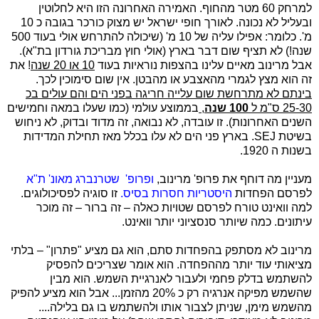
למרחק 60 מטר מהחוף. האמירה האחרונה הזו היא לחלוטין
ובעליל לא נכונה. לאורך חופי ישראל יש מצוק כורכר בגובה כ 10
מ'. כלומר: אפילו עליה של 10 מ' (שיכולה להתרחש אולי בעוד 500
שנה!) לא תציף שום דבר בארץ (אולי חוץ מבריכת גורדון בת"א).
אבל מרינוב מאיים עלינו בהצפות נוראיות בעוד
10 או 20 שנה
! את
זה הוא מצץ לגמרי מהאצבע או מהבטן. אין שום סימוכין לכך.
בינתם לא מתרחשת שום עלייה חריגה בפני הים והם עולים בכ
25-30 ס"מ ל
100 שנה
,
בממוצע עולמי (כמו שעלו במאה וחמישים
השנים האחרונות). זו עובדה, לא נבואה, זה מדוד ובדוק, לא ניחוש
בשיטת
SEJ
. בארץ פני הים לא עלו בכלל מאז תחילת המדידות
בשנות ה 1920.
מעניין מה דוחף את פרופ' מרינוב,
ופרופ'
שטרנברג מאונ' ת"א
לפרסם הפחדות
היסטריות חסרות בסיס.
זו סוגיה לפסיכולוגים.
למה וואינט טורח לפרסם שטויות כאלה – זה ברור – זה מוכר
עיתונים. כמה שיותר סנסציוני יותר וואינט.
מרינוב לא מסתפק בהפחדות סתם, הוא גם מציע "פתרון" – בלתי
מציאותי עוד יותר מההפחדה. הוא אומר שצריכים להפסיק
להשתמש בדלק פחמי ולעבור לאנרגיית השמש. הוא מבין
שהשמש מפיקה אנרגיה רק כ 20% מהזמן... אבל הוא מציע להפיק
מהשמש מימן, שניתן לצבור אותו ולהשתמש בו גם בלילה....