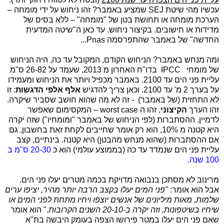
עכשיו מהי שיטת
SEJ
שמציע באמבר? זהו ניחוש על ידי מומחה –
הערכת מומחה או תחושת בטן של "מומחה" – ללא בסיס של
מדידות או חישובים. בקיצור ניחוש. עד כאן ה"שיטה המדעית
החדשה" של באמבר שהתפרסמה
Pnas
...
ומה מנחש באמבר? הניחוש הקודם, המקובל עד כה, היה הניחוש
של מומחי
IPCC
בדו"ח האחרון מ 2013, שעמד על 26-82 ס"מ
עליית פני הים עד 2100. באמבר מכפיל ויותר את הניחוש ומעמידו
על בערך 2 מ' עד 2100. וכאן צריך להדגיש
אלף אלפי הדגשות
: זו
לא התחזית (של באמבר)
- זה לא מה שהוא חושב שסביר שיקרה.
זהו הערך
הקיצוני
, זהו ה
worst case
– המקסימום שאפשר
לדמיין. ההסתברות (לפי הניחוש של באמבר "ומומחיו") שזה יקרה
היא קטנה מ 10%, הוא רק אומר שחייבים לקחת זאת בחשבון, גם
אם ההסתברות (שהוא מנחש מהבטן) היא קטנה. בינתיים, קצב
עליית פני הים שנמדד עד כה (בממוצע עולמי) הוא כ
20-30 ס"מ ב
100 שנה
.
מרינוב לא מסתכן בנבואה מדויקת בכמה מטרים יעלו פני הים.
אבל הוא אומר:
"
פני המים יעלו בקצב הרבה יותר מהיר, יציפו ערים
שלמות, מאות מיליונים של אנשים יוצפו ויחיו מתחת לפני המים או
שיחיו בשיטפונות, וזה יקרה ב-20-10 השנים הקרובות
".
הוא אומר
שאם פני הים יעלו במטר פירושו הצפה בעומק היבשה בת"א