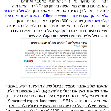
דבריו)
על "מחקר" (או "נייר")
של יונתן באמבר ואחרים
שהתפרסם בחודש מאי השנה בירחון
Pnas
(ירחון האקדמיה
למדעים בארה"ב). מרינוב גם מזכיר מאמר נוסף,
לא של גוף מדעי
אלא של גוף אקטיביסטי
Climate central
–
מאמר שחתומים עליו
קולפ ושטראוס
, שטוען ש 300 מיליון בני אדם, הגרים סמוך
לחופים, נתונים לסכנת הצפות מהים, והסיבה לגידול במספר זה
נעוצה בטעות בנתוני גובה הקרקע מעל פני הים – ולא בהערכה
חדשה של עליית פני הים ששארטוס וקולפ לא עשו.
המאמר של באמבר ממציא כביכול שיטה מדעית חדשה. באמבר
אומר שמאחר
ואין אנו יכולים לחשב
(גם לא באמצעות מודלים
מתמטיים-אקלימיים מסובכים) את עליית גובה פני הים העתידית,
הוא מציע שיטה חדשה:
Structured expert Judgement – SEJ
.
ראשית יש לברך על הקביעה הנכונה שאין אנו יכולים לחשב את
עליית פני הים הצפויה עד שנת 2100
(ובטח לא לטווח רחוק יותר).