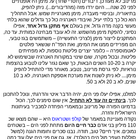
מרינוב לא מעודכן. דיבורים (חסרי שחר) על מימן היו אופנתיים
לפני 20 שנה.... היום ירדו מזה (מהדיבורים...). ניתן להפיק,
בתיאוריה, ובניסויי מעבדה, מימן מאנרגיית שמש. אבל התהליך
הוא כול כך בלתי יעיל, ואיבודי האנרגיה כול כך גדולים שהוא בלתי
מעשי בקנה מדה גדול. אין בעולם
אף מתקן גדול
אחד
, אפילו
נסיוני, להפקת מימן מהשמש. זה לא עובד מבחינה כמותית. עד כה,
המתקנים לייצור מימן (לצרכי התעשייה) – משתמשים בגז טבעי,
הם מפרידים ממנו את המימן, ואת הפד"ח שנשאר פולטים
לאטמוספרה – כלומר יוצרים פליטות נוספות, לא מפחיתים
פליטות. ובכול מקרה, שום שינוי במקורות האנרגיה שבשימוש לא
יקרה ב 10-20 השנים הבאות, כך שאם נגזר עלינו לטבוע בהצפות
נוראיות, לפי גרסת מרינוב, נטבע. מאוחר מדי להתחיל להפיק
מימן.... לא ניתן לשנות את מערכת אספקת האנרגיה, לא ב 10
שנים, לא ב 20 ולא ב 50.
למזלנו, אפילו יעלו פני הים, יהיה הדבר איטי והדרגתי, ונוכל להתכונן
לכך.
בינתיים זה עוד לא התחיל
, אין שום סימנים לכך. הכול
בדמיונו הפורה של מרינוב ובמאמרי הפחדה למכביר בעיתונות
הישראלית והזרה.
נקודה מעניינת במאמר של
קולפ ושטראוס
היא – שהם מצאו שכ
110 מיליון בני אדם
כבר חיים היום
מתחת לפני הים – בשטחים
נמוכים. איך חיים? טוב, תודה. נבנו סכרים וחומות הגנה (למשל
סוללות העפר מול הים בהולנד). אז, גם אם פני הים יעלו עוד כמה