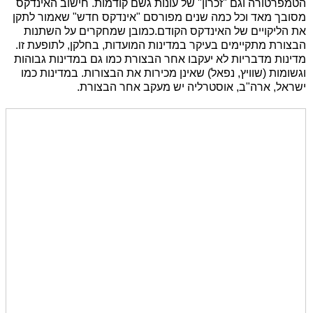
הטמפרטורה וגם "זכרון" של עונות גשם קודמות. חישוב האינדקס
מסובך מאד וכל כמה שנים מפורסם "אינדקס חדש" שאמור לתקן
את הליקויים של האינדקס הקודם.כמובן שמחקרים על השתנות
הבצורת מתקיימים בעיקר במדינות המועדות, בחלקן, לתופעת זו.
מדינות מדבריות לא יעקבו אחר הבצורת כמו גם במדינות גבוהות
וגשומות (שוויץ, נפאל) שאינן מכירות את הבצורות. במדינות כמו
ישראל, ארה"ב, אוסטרליה יש מעקב אחר הבצורת.