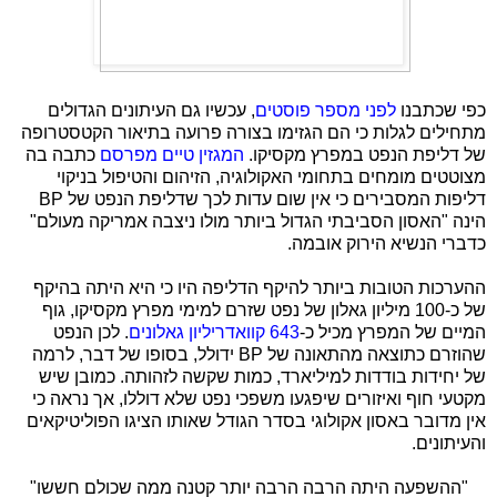
כפי שכתבנו
לפני מספר פוסטים
, עכשיו גם
העיתונים הגדולים
מתחילים לגלות כי הם הגזימו בצורה פרועה בתיאור הקטסטרופה
של דליפת הנפט במפרץ מקסיקו.
המגזין טיים מפרסם
כתבה בה
מצוטטים מומחים בתחומי האקולוגיה, הזיהום והטיפול בניקוי
דליפות המסבירים כי אין שום עדות לכך שדליפת הנפט של BP
הינה "האסון הסביבתי הגדול ביותר מולו ניצבה אמריקה מעולם"
כדברי הנשיא הירוק אובמה.
ההערכות הטובות ביותר להיקף הדליפה היו כי היא היתה בהיקף
של כ-100 מיליון גאלון של נפט שזרם למימי מפרץ מקסיקו, גוף
המיים של המפרץ מכיל כ-
643 קוואדריליון גאלונים
. לכן הנפט
שהוזרם כתוצאה מהתאונה של BP ידולל, בסופו של דבר, לרמה
של יחידות בודדות למיליארד, כמות שקשה לזהותה. כמובן שיש
מקטעי חוף ואיזורים שיפגעו משפכי נפט שלא דוללו, אך נראה כי
אין מדובר באסון אקולוגי בסדר הגודל שאותו הציגו הפוליטיקאים
והעיתונים.
"ההשפעה היתה הרבה הרבה יותר קטנה ממה שכולם חששו"