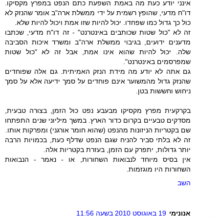
אינני יודע כעת מה באמת השפעת כתם הנפט במפרץ מקסיקו.
דו"ח מדעי, שהופץ רשמית על ידי ממשלת ארה"ב אומר שהנזק לא
כול כך גדול כמו שפחדו. יכול להיות שזו אמת ויכול להיות שלא.
זה לא "כול שטות שכותבים באינטרנט" - זה דו"ח מדעי, שכתבו
מדענים ידועים, בגיבוי ממשלת ארה"ב ומשרד איכות הסביבה
שלה. יכול להיות שהוא אינו אמת, אבל זה לא "כול שטות
שמפרסמים באינטרנט".
גם אתה לא יודע מה מידת הנזק האמיתית. גם אלה שפוחדים
שהנזק גדול מהמשוער אינם פוחדים על סמך ידיעה אלא על סמך
ניחוש וחששות בטן.
בקרקעית מפרץ מקסיקו מבעבע נפט כול הזמן, בצורה טבעית,
מסדקים טבעיים בקרום כדור הארץ. במשך מיליוני שנים התפתחו
שם בקטריות הניזונות מהנפט (שהוא חומר אורגני) ומפרקות אותו.
זה לא בלתי סביר להניח שגם הנפט שדלף כעת, בכמויות הרבה
יותר גדולות, יתפרק עם הזמן, בעזרת בקטריות אלה.
אין בסיס מיוחד לנבואות השחורות, או - נאמר - הנבואות
השחורות היו מוגזמות.
השב
אנונימי
19 באוגוסט 2010 בשעה 11:56