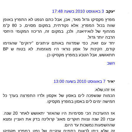
יעקב
3 באוגוסט 2010 בשעה 17:48
מפרץ מקסיקו גדול מאד, אכן, אבל כתם הנפט לא התפרץ באופן
שווה בכול המפרץ, אלא נקודתית, במקום מסוים, כ 80 ק"מ
מהחוף של לואיזיאנה, ולכן, במקום זה, הריכוז המקומי היחסי
הרבה יותר גדול.
יחד עם זאת, כפי שמדווח באותם עיתונים "ירוקים" שהגזימו
קודם, הקינות על אסון נוראי היו מוגזמות. לא בטוח ש BP
תתאושש, אבל הטבע במפרץ מקסיקו כן.
השב
יאיר
7 באוגוסט 2010 בשעה 13:00
אז זהו,שלא.
הכמות שנשפכה לים באסון של אקסון ולדז התפרצה בערך כל
חמישה ימים לים באסון במפרץ מקסיקו.
אז ההערכות הכי פסימיות היו שהאזור יתאושש לאחר 20 שנה.
עברו 20 שנה וצוות חוקרים מאונ' קרולינה בדק את העניין ומצא
שההשפעות נמשכות עד היום.
זה שלא ניתן לראות כתמים ענקיים של נפט במפרץ מקסיקו