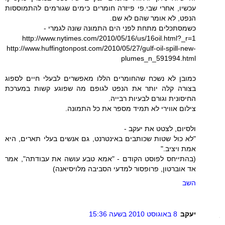
עכשיו, אחרי שבי.פי פיזרה חומרים כימים שגורמים להתמוססות
הנפט, לא אומר שהם לא שם.
כשמסתכלים מתחת לפני הים התמונה שונה לגמרי -
http://www.nytimes.com/2010/05/16/us/16oil.html?_r=1
http://www.huffingtonpost.com/2010/05/27/gulf-oil-spill-new-
plumes_n_591994.html
כמובן לא נשכח שהחומרים הללו מאפשרים לבעלי חיים לספוג
בצורה קלה יותר את הנפט לגופם מה שפוגע קשות במערכת
החיסונית וגורם לבעיות רבייה.
צילום אווירי לא תמיד מספר את כל התמונה.
ולסיום, לצטט את יעקב -
"לא כול שטות שכותבים באינטרנט, גם אנשים בעלי תארים, היא
אמת ויציב."
(בהתייחס לפוסט הקודם - "אמא טבע עושה את עבודתה", אמר
אד אוברטון, פרופסור למדעי הסביבה מלויסיאנה)
השב
יעקב
8 באוגוסט 2010 בשעה 15:36