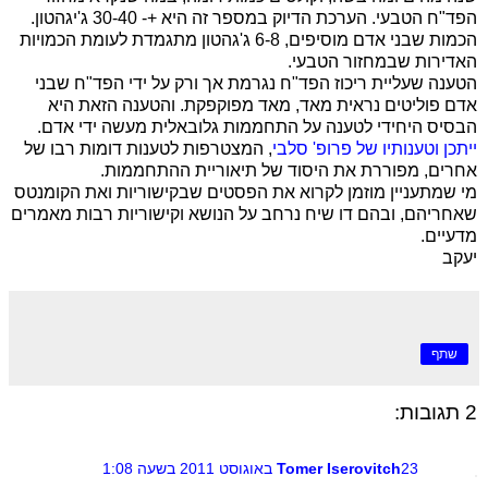
הפד"ח הטבעי. הערכת הדיוק במספר זה היא +- 30-40 ג'יגהטון.
הכמות שבני אדם מוסיפים, 6-8 ג'גהטון מתגמדת לעומת הכמויות
האדירות שבמחזור הטבעי.
הטענה שעליית ריכוז הפד"ח נגרמת אך ורק על ידי הפד"ח שבני
אדם פוליטים נראית מאד, מאד מפוקפקת. והטענה הזאת היא
הבסיס היחידי לטענה על התחממות גלובאלית מעשה ידי אדם.
ייתכן וטענותיו של פרופ' סלבי
, המצטרפות לטענות דומות רבו של
אחרים, מפוררת את היסוד של תיאוריית ההתחממות.
מי שמתעניין מוזמן לקרוא את הפסטים שבקישוריות ואת הקומנטס
שאחריהם, ובהם דו שיח נרחב על הנושא וקישוריות רבות מאמרים
מדעיים.
יעקב
שתף
2 תגובות:
23 באוגוסט 2011 בשעה 1:08
Tomer Iserovitch