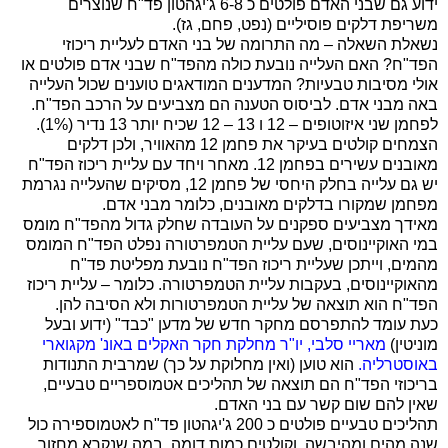
ידוע גם שבני האדם פולטים כ 6-8 ג'יגהטון פד"ח שנוצרים
משריפת דלקים פוסיליים (נפט, פחם, גז).
נשאלת השאלה – מה התרומה של בני האדם לעליית ריכוזי
הפד"ח? האם העלייה נובעת כולה מהפד"ח שבני אדם פולטים או
אולי מסיבות טבעיות? המדענים המודאגים טוענים שכול העלייה
באה מבני אדם. לביסוס הטענה הם מצביעים על הרכב הפד"ח.
לפחמן שני איזוטופים – 12 ו 13 – 12 שכיח יותר 13 נדיר (1%).
הצמחים קולטים בעיקר את פחמן 12 מהאוויר, ולכן דלקים
מאובנים עשירים בפחמן 12. מאחר ויחד עם עליית ריכוז הפד"ח
יש גם עלייה בחלק היחסי של פחמן 12, מסיקים שהעלייה נגרמת
מפחמן שמקורו בדלקים מאובנים, כלומר מבני אדם.
מאידך מצביעים ספקנים על העובדה שחלק גדול מהפד"ח מומס
במי האוקיינוסים, שעם עליית הטמפרטורה נפלט הפד"ח המומס
מהמים, וייתכן שעליית ריכוז הפד"ח נובעת מפליטת פד"ח
מהאוקיינוסים, בעקבות עליית הטמפרטורה. כלומר – עליית ריכוז
הפד"ח הוא תוצאה של עליית הטמפרטורות ולא הסיבה להן.
כעת עומד להתפרסם מחקר חדש של מדען "כבד" (ידוע ובעל
מוניטין)
מאריי סלבי, יו"ר מחלקת חקר האקלים באונ' מקגוארי
באוסטרליה.
הוא טוען (ואין מחלוקת על כך) שמרבית התנודות
בריכוזי הפד"ח הם תוצאה של תהליכים אטמוספריים טבעיים,
שאין להם שום קשר עם בני האדם.
תהליכים טבעיים פולטים כ 200 ג'יגהטון פד"ח לאטמוספירה כול
שנה מהים ומהיבשה, וקולטים כמות דומה, במה שנקרא מחזור