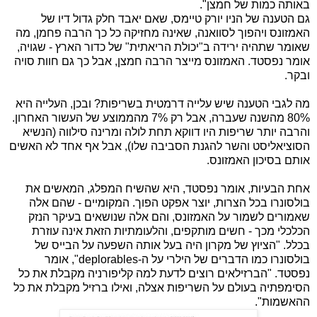
באותה כמות של חמצן".
גם הטענה של הניו יורק טיימס, שאם יאבד חלק גדול דיו של
האמזונס ויהפוך לסוואנה, שאינה מחזיקה כל כך הרבה פחמן, מה
שאומר שתהיה ירידה ב"יכולת הריאתית" של כדור הארץ - שגויה,
אומר נפסטד. האמזונס מייצר הרבה חמצן, אבל כך גם חוות סויה
ובקר.
מה לגבי הטענה שיש עלייה דרמטית בשריפות? ובכן, העלייה היא
80% מהשנה שעברה, אבל רק 7% מהממוצע של העשור האחרון.
והרבה יותר שריפות היו דווקא תחת לולה ומרינה סילווה (הנשיא
הסוציאליסט והשר להגנת הסביבה שלו), אבל אף אחד לא האשים
אותם בסיכון האמזונס.
אחת הבעיות, אומר נפסטד, היא שהשיח המפלג, המאשים את
בולסונרו בכל הצרות, יוצר אפקט הפוך. המקומיים - שהם אלה
שאמורים לשמור על האמזונס, והם אלה שנושאים בעיקר הנזק
הכלכלי מכך - חשים מותקפים, והלעומתיות הזאת אינה עוזרת
בכלל. "הציוץ של מקרון היה בעל אותה השפעה על הבייס של
בולסונרו כמו הדברים של הילרי על ה-deplorables", אומר
נפסטד. "הברזילאים רוצים לדעת למה קליפורניה מקבלת את כל
הסימפתיה בעולם על השריפות אצלה, ואילו ברזיל מקבלת את כל
ההאשמות".