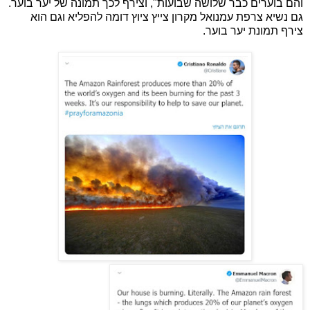
והם בוערים כבר שלושה שבועות", וצירף לכך תמונה של יער בוער.
גם נשיא צרפת עמנואל מקרון צייץ ציוץ דומה להפליא וגם הוא
צירף תמונת יער בוער.