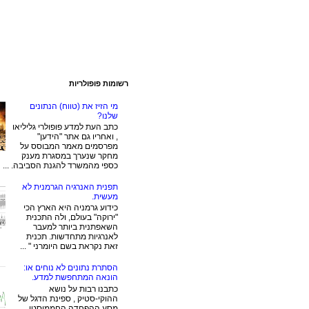
רשומות פופולריות
מי הזיז את (טווח) הנתונים
שלנו?
כתב העת למדע פופולרי גליליאו
, ואחריו גם אתר "הידען"
מפרסמים מאמר המבוסס על
מחקר שנערך במסגרת מענק
כספי מהמשרד להגנת הסביבה. ...
תפנית האנרגיה הגרמנית לא
מעשית.
כידוע גרמניה היא הארץ הכי
"ירוקה" בעולם, ולה התכנית
השאפתנית ביותר למעבר
לאנרגיות מתחדשות. תכנית
זאת נקראת בשם היומרני " ...
הסתרת נתונים לא נוחים או:
הונאה המתחפשת למדע.
כתבנו רבות על נושא
ההוקי-סטיק , ספינת הדגל של
מסע ההפחדה החממיסטי.