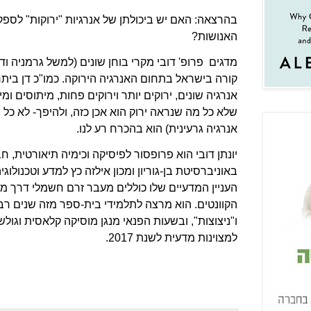
בהרצאה: האם יש ביכולתן של אנרגיות "ירוקות" לספק
האנושות?
מדגים
פרופ' דובי
מקרי בוחן שונים (למשל גרמניה וד
קורה בישראל בתחום האנרגיה הירוקה. כמו"כ דן ביתר
אנרגיה שונים, ירוקים יותר וירוקים פחות, מיתוסים ו
שלא כל מה שנראה ירוק הוא אכן כזה, ולהיפך- לא כל
אנרגיה גרעינית) הוא בהכרח רע לנו.
יונתן דובי הוא פרופסור לפיסיקה וכימיה תיאורטית, 
באוניברסיטת בן-גוריון ומכון אילזה כץ למדע וטכנולוג
העניין המדעיים שלו כוללים מעבר זרם חשמלי דרך מולק
הקוונטים. הוא מרצה לתלמידי בית-ספר מזה שנים ר
ו"ניצוצות", ובשעות הפנאי מנגן מוסיקה קלאסית וגולש
למצוינות מדעית לשנת 2017.