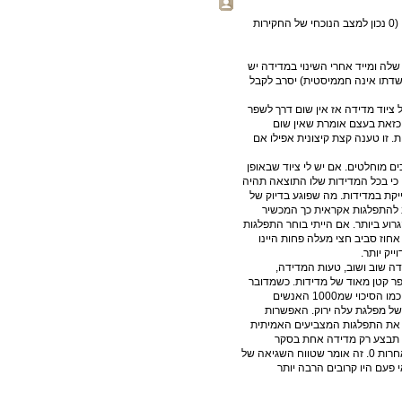
יעקב, אנא הפרד בין האמינות של הנתונים שהחממיסטים מזייפים (0 נכון למצב הנוכחי של החקירות
לה ומייד אחרי השינוי במדידה יש
(שדתו אינה חממיסטית) יסרב לקבל
ציוד מדידה אז אין שום דרך לשפר
כזאת בעצם אומרת שאין שום
ה והציוד לא מסוגל להבחין בין 0 מעלות ל50 מעלות. זו טענה קצת קיצונית אפילו אם
ים מוחלטים. אם יש לי ציוד שבאופן
וד מדוייק מבחינתי כי בכל המדידות שלו התוצאה תהיה
ה מדוייקת במדידות. מה שפוגע בדיוק של
וב להתפלגות אקראית כך המכשיר
וע ביותר. אם הייתי בוחר התפלגות
חרת, למשל ש90 אחוז מהערכים נעים סביב חצי מעלה יותר ו10 אחוז סביב חצי מעלה פחות היינו
יק יותר.
ה שוב ושוב, טעות המדידה,
פר קטן מאוד של מדידות. כשמדובר
באלפי מדידות הסיכוי שתסריט כזה יקרה הוא זניח לחלוטין, בדיוק כמו הסיכוי שמ1000 האנשים
90 הם במקרה מצביעים של מפלגת עלה ירוק. האפשרות
 את התפלגות המצביעים האמיתית
ם תבצע רק מדידה אחת בסקר
התוצאה שתקבל היא שמפלגה אחת מקבלת 120 מנדטים וכל האחרות 0. זה אומר שטווח השגיאה של
ו אי פעם היו קרובים הרבה יותר