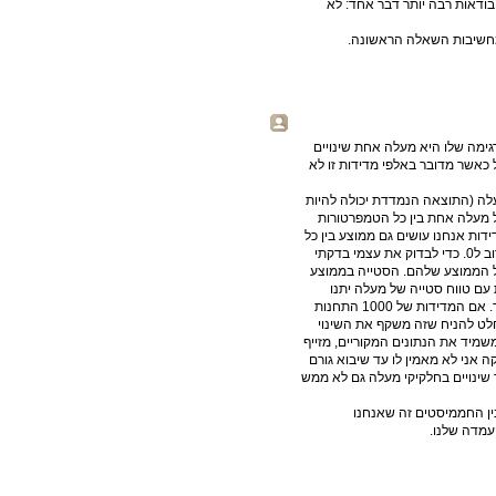
. ניתן לאמור בודאות רבה יותר דבר אחד: לא
מחשיבות השאלה הראשונה.
גימה שלו היא מעלה אחת שינויים
כאשר מדובר באלפי מדידות זו לא
ן הוא מעלה (התוצאה הנמדדת יכולה להיות
 מעלה אחת בין כל הטמפרטורות
דות אנחנו עושים גם ממוצע בין כל
הסטיות. סטטיסטית רוב הסיכויים שממוצע הסטיות יהיה מאוד קרוב ל0. כדי לבדוק את עצמי בדקתי
 הערכים של הממוצע שלהם. הסטייה בממוצע
 בסביבות 5% לכל היותר. ז"א ש1000 מדידות עם טווח סטייה של מעלה יתנו
ממוצע שיהיה רחוק מהטמפ' האמיתית כ5 מאיות מעלה לכל היותר. אם המדידות של 1000 התחנות
לט להניח שזה משקף את השינוי
מיד את הנתונים המקוריים, מזייף
 אני לא מאמין לו עד שיבוא גורם
ד שינויים בחלקיקי מעלה גם לא ממש
ין החממיסטים זה שאנחנו
עמדה שלנו.