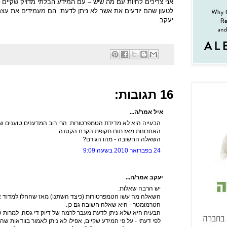
אני צריכים לחיות עם מה שיש – עם המידע הבלתי מדויק שקיים 
לטעון שהם יודעים את אשר לא ניתן לדעת. הם מעמידים את עצמ
יעקב
16 תגובות:
איל אמר/ה...
הבעייה היא לא מדידת הטמפרטורות. הרי רוב המדענים טוענים ש
האחרונות מאז תום תקופת הקרח הקטנה..
השאלה החשובה - מהו הגורם?
24 בפברואר 2010 בשעה 9:09
יעקב אמר/ה...
יש הרבה שאלות.
השאלה מה עשו הטמפרטורות (כיצד השתנו) מאז שהחלו למדוד או
הטרמומטר - היא שאלה חשובה גם כן.
הבעיה היא שלא ניתן לדעת מעבר לרמה של דיוק די גסה, למרות ש
לפי דעתי - על פי המידע שקיים, אפילו לא ניתן לאמור בוודאות ש