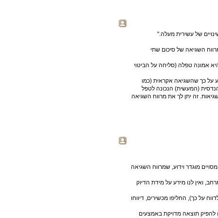
נויים של עשירית מעלה."
דו שאם יש לך שתי מדידות, וכול אחת היא +- נגיד 1% , מרווח השגיאה של סיכום שתי
 היא אמונה טפלה (סליחה על הביטוי
דע על כך שהשגיאה אקראית (כמו
נדסית (המעשית) הנכונה לטפל
יאות. זה יתן לך את מרווח השגיאה
סויים מוגדר וידוע, שמרווח השגיאה
חב, ואין לנו מידע על מידת הדיוק
ווח על כך), החליפו מכשירים, דיווחו
עה להפיק תוצאה מדויקת באמצעים