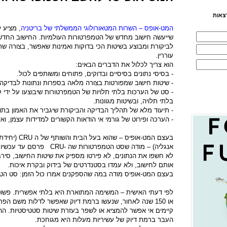
צאות
המט-אופס – השרות המטאורולוגי הממשלתי של בריטניה
, מציע ל
שייעשה חישוב מחדש של הטמפרטורות העולמיות. החישוב החדש צ
לביקורת ומבוצע בשיטות הכי בדוקות ואמינות שאפשר, בצורה שתו
עוררין.
הוא צריך לכלול את הדברים הבאים:
- בסיסי נתונים בסיסיים ובדוקים, פתוחים ומשותפים לכול.
- שיטות חישוב שמפורטות בצורה מלאה בספרות ונתונות לבדיקה 
- סט של הערכות בלתי תלויות של הטמפרטורות שיבוצעו על ידי 
בלתי תלויה, ובשיטות מגוונות.
- תיעוד מלא של תהליך הבדיקה והביקורת שיגביר את האמון בתו
- הערכה ופירוט של גורמי אי הודאות הקשורים למדידות עצמן, ואי
בעצם המט-אופיס – שהוא בעל הבית והשותף של ה
CRU
(יחידת
אנגליה) – מודה שסט הטמפרטורות שה -CRU
פרסם עד עכשיו א
לא חשפו את הנתונים, לא פירטו מספיק את שיטות החישוב, ס
אותם לחישוב, ולא עמדו בסטנדרטים של בידוק ובקרת איכות.
בעצם המט-אופיס מודה במה שהספקנים אמרו כול הזמן: סט הטמפ
או 150 שנה לאחור, שנעשו ברמת דיוק שאפשר לדלות משם הפ
קיימים אי אפשר להמציא או לשפר בעזרת שיטות סטטיסטיות. 
העבר ברמת דיוק של עשיריות מעלות היא מגוחכת.