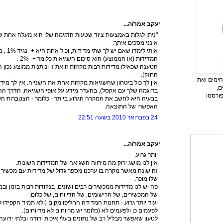
יעקב אמר/ה...
"ניתן לגלות באמצעות ציוד שטעות הדגימה שלו היא מעלה אחת שי
אינני מסכים איתך.
אותי לימ
המדידות (או הממוצע) הוא סיכום השגיאות כלומר +- 2% .
הטענה שכאילו מדידות רבות מקזזות זו את זו ונותנות ממוצע נכון
החזק).
ימים ואת
אין לך כול ביטחון שהשגיאות מקזזות אחת את השנייה. אין לך מי
ם,
בדוגמה שלך עם אקסל). בהעדר מידע על אופי השגיאה, הדרך הה
פורסמו
בבעיה היא לחשב את המקרה הגרוע ביותר - כלומר - הצטברות השג
האפשרי של התוצאה.
24 בפברואר 2010 בשעה 22:51
יעקב אמר/ה...
יותר גרוע.
אין לנו מושג ירוק מה מירווח השגיאה של המדידות השונות.
זה שונה מאשר מקרה בו ערכנו מספר גדול של מדידות עם מכשיר מ
שלו מוכר.
פה יש לנו מדידות ממכשירים רבים ושונים, בנקודות רבות בזמן ובמר
של המכשירים, של הרישומים, של הדיווחים, של כלום.
ועוד יותר גרוע - תחנות המדידה החליפו מקום (ולא תמיד הקפידו לד
לפעמים כן ולפעמים לא (כלומר יש מרווחים לא מדווחים).
לטעון שאפשר מבליל רב של נתונים בעלי איכות ירודה ובלתי ידו