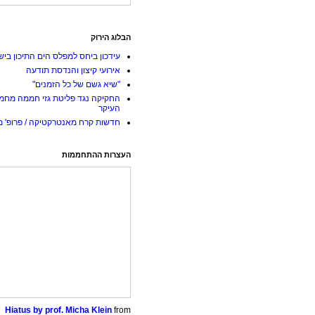
הבלוג הירוק
עידכון ביחס למפלס הים התיכון ביש
אירועי קיצון והנדסת תודעה
"שיא גשם של כל הזמנים"
החקיקה נגד פליטת גזי חממה מחמ
העיקר
חדשות קרח מאנטרקטיקה / פרופ' מי
העצרות ההתחממות
Hiatus by prof. Micha Klein
from