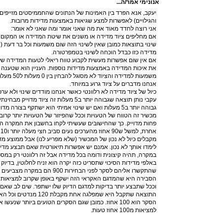
אנונימי אמר/ה...
והגילויים) לאפשרות למצע שגיאות באמצעות מדידות מרובות.
אני רוצה לחדד מאוד את מה שאני אומר ומה שאני לא אומר:
אם מחליפים ציוד מדידה או משנים את שיטת המדידה או המקום ש
שינוי בתוצאות כמובן שאין לשינוי הזה שום משמעות וכל בר דעת 
מדידה כזו כבדל הוכחה לשינוי בטמפרטורה.
אם אין שום אפשרות מעשית לקבוע טווח ריאלי לטעות המדידה של 
את איכות המדידה באמצעות מדידות נוספות. העניין הוא שטענה 
משמעות למדיד
אנחנו מדברים על ציוד גרוע במיוחד.
כיול של ציוד מדידה לא רלוונטי כאשר אנחנו מודדים שינוי ולא ערכ
עקבי נותן תוצאה שגבוהה יותר ב5 מעלות זה צי
גבוהה יותר ב5 מעלות ואם יש שינוי אמיתי הוא ישתקף בצור
מכשיר זה הטווח של הטעויות וככל שהפיזור של הטעויות יותר קר
פחות מדוייק. כך שהחישובים שעשיתי לקחו בחשבון את המקרה הגר
א
מקבלים כיול לא נכון של המכשיר (שלא מפריע לנו) אבל ממוצע מדוי
לימדו אותך לא נכון. אמנם יש אפשרות תיאורטית שאם תבצע מדיד
במקרה, תהיה קיצונית ודומה בכל מדידה אבל זה רלוונטי רק במס
שהתקשרו אליהם לסקר לפני הבחירות 0
הסבירה היא שהמדגם האקראי הזה ישקף באופן שקרוב למציאות
וככל שתבצע יותר בדיקות למדגם הדיוק שלו ישתפר. שים לב שא
הסקר הוא 100 אחוז. כמובן שגם הסקרים הטועים ביותר שנעש
למציאות מ100 אחוז טעות.