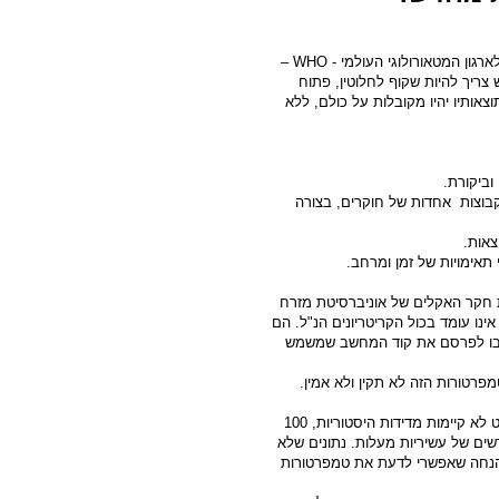
ארגון המטאורולוגי העולמי -
WHO
–
ריך להיות שקוף לחלוטין, פתוח
צאותיו יהיו מקובלות על כולם, ללא
וביקורת.
קבוצות אחדות של חוקרים, בצורה
צאות.
 תאימויות של זמן ומרחב.
 חקר האקלים של אוניברסיטת מזרח
ינו עומד בכול הקריטריונים הנ"ל. הם
ירבו לפרסם את קוד המחשב שמשמש
רטורות הזה לא תקין ולא אמין.
לפי דעתי האישית – המשימה המתוארת היא בלתי אפשרית. פשוט לא קיימות מדידות היסטוריות, 100
רשים של עשיריות מעלות. נתונים שלא
ההנחה שאפשרי לדעת את טמפרטורות