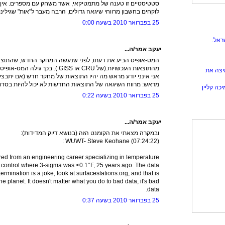
סטטיסטיים זו טענה של מתמטיקאי, אשר משחק עם מספרים. אין
לוקחים בחשבון מרווחי שיגאה גדולים, הרבה מעבר ל"אות" שגילינו
25 בפברואר 2010 בשעה 0:00
ראל.
יעקב אמר/ה...
המט-אופיס הביע את דעתו, לפני שנעשה המחקר החדש, שהתוצאו
מהתוצאות העכשויות.(של CRU או GISS ). בכך גילה המט-אופיס שדעתו משוחדת.
יצה את
אני אינני יודע מראש מה יהיו התוצאות של מחקר חדש (אם יתבצע)
מראש: מרווח השיגאה של התוצאות החדשות לא יכול להיות בסדר 
כה קליין
25 בפברואר 2010 בשעה 0:22
יעקב אמר/ה...
ובמקרה מצאתי את הקומנט הזה (בנושא דיוק המדידות):
WUWT- Steve Keohane (07:24:22) :
ired from an engineering career specializing in temperature
control where 3-sigma was <0.1°F, 25 years ago. The data
rmination is a joke, look at surfacestations.org, and that is
he planet. It doesn't matter what you do to bad data, it's bad
data.
25 בפברואר 2010 בשעה 0:37