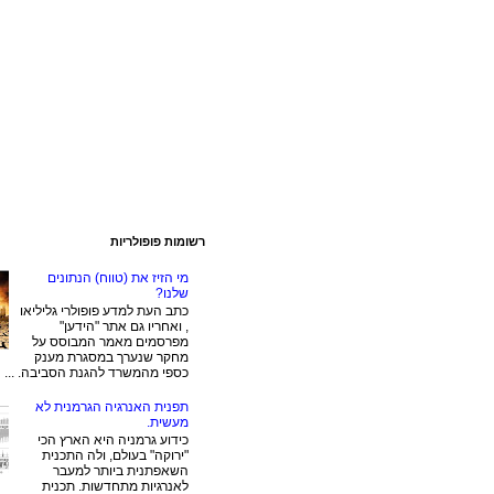
רשומות פופולריות
מי הזיז את (טווח) הנתונים
שלנו?
כתב העת למדע פופולרי גליליאו
, ואחריו גם אתר "הידען"
מפרסמים מאמר המבוסס על
מחקר שנערך במסגרת מענק
כספי מהמשרד להגנת הסביבה. ...
תפנית האנרגיה הגרמנית לא
מעשית.
כידוע גרמניה היא הארץ הכי
"ירוקה" בעולם, ולה התכנית
השאפתנית ביותר למעבר
לאנרגיות מתחדשות. תכנית