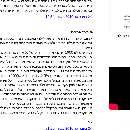
הדיוק יותר גדול מההפרש ב0.6 מעלות שטוענים שיש
הייתה עליה גדולה או חריגה או קאטאסטרופאלית בטמפרטורות.
באשר לשאלה מה גרם לכך - זו שאלה אחרת, אך היא לא גורעת 
24 בפברואר 2010 בשעה 13:54
אנונימי אמר/ה...
די הבלוג
יעקב, רק לחדד נקודה אחת. ניתן לגלות באמצעות ציוד שטעות הד
של עשירית מעלה. כמובן שלא ניתן לעשות זאת במדידה אחת אבל 
בעיה.
נניח שיש לנו 1000 תחנות מדידה והדיוק של כל אחת מה
חצי מעלה יותר או פחות מהטמפרטורה האמיתית כך שיש טווח של
האפשריות על סמך המדידה). אם אנחנו עושים ממוצע בין כל המדי
באקסל רשימות של 1000 מספרים אקראיים ומה טווח
מהערך הצפוי הייתה
האלו יראו באופן עקבי שהממוצע עלה בעשירית מעלה אפשר בהח
האמיתי. כמובן שאם מי שמפרסם את התוצאות האלו הוא נוכל שמש
נתונים ומנסה להרוס את היריבים שלו אז לא אכפת לי מסטטיסטיקה
אובייקטיבי ויבצע מדידות בלתי תלויות ומבוקרות. האפשרות למדו
משכנעת אותי שהתחממות של חצי מעלה היא קטסטרופה.
אני מקווה שההערה שלי תתקבל בברכה. ההבדל המהותי ביננו לב
מתמקדים במציאת הטענות הנכונות, לא הטענות שמחזקות את ה
ניר
24 בפברואר 2010 בשעה 21:20