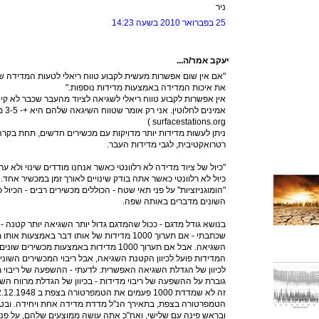
ניר
25 בפברואר 2010 בשעה 14:23
יעקב אמר/ה...
"אם אין שום אפשרות מעשית לקבוע טווח ריאלי לטעות המדידה של
את איכות המדידה באמצעות מדידות נוספות."
אין אפשרות לקבוע טווח ריאלי לשגיאה לציוד מהעבר שכבר לא קיי
אמינים
surfacestations.org )
ניתן לעשות מדידות יותר מדויקות עם מכשירים חדשים, תחת בקרה 
רטרואקטיבית, לגבי מדידות העבר.
"כיול של ציוד מדידה לא רלוונטי כאשר אנחנו מודדים שינוי ולא ער
כיול לא רלוונטי כאשר אתה בודק שינויים לאורך זמן במכשיר אח
"הומוגניזציות" על פני תאי שטח - הכוללים מכשירים רבים - הכיול כ
השונים מדברים באותה שפה.
בנושא גודל מדגם - ככול שהמדגם גדול יותר השגיאה יותר קטנה - ש
שכתבתי - אם תערוך 1000 מדידות של אותו דבר באמצע
השגיאה. אבל אם תערוך 1000 מדידות באמצעות מכש
המדידות פועל לכיוון הקטנת השגיאה, אבל ריבוי המכשירים השונים
לכיוון של הגדלת השגיאה האפשרית. לדעתי - ההשפעה של ריבוי מכ
גוברת על ההשפעה של ריבוי מדידות - בכיוון של הגדלת מרווח הש
הטמפרטורה בצפת, בתאירך הנ"ל מדדת מדידה אחת ויחידה. ובט
ובראש פינה עם שלישי, ואח"כ אתה עושה ממוצעים שלהם, על פני 