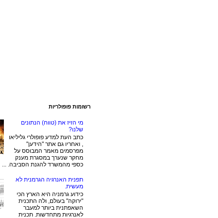
רשומות פופולריות
מי הזיז את (טווח) הנתונים
שלנו?
כתב העת למדע פופולרי גליליאו
, ואחריו גם אתר "הידען"
מפרסמים מאמר המבוסס על
מחקר שנערך במסגרת מענק
כספי מהמשרד להגנת הסביבה. ...
תפנית האנרגיה הגרמנית לא
מעשית.
כידוע גרמניה היא הארץ הכי
"ירוקה" בעולם, ולה התכנית
השאפתנית ביותר למעבר
לאנרגיות מתחדשות. תכנית