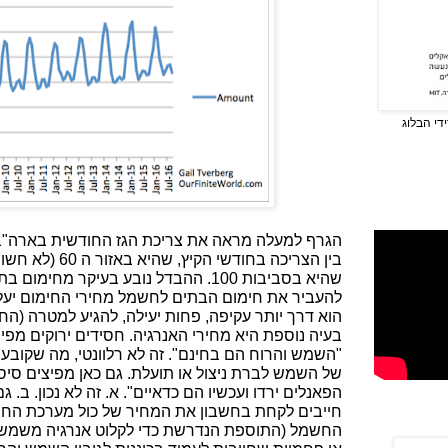
די הבלוג
הגרף למעלה מראה את צריכת הגז החודשית בארה"ב.
בין הצריכה בחודשי
שהיא בסביבות 100. ההבדל נובע בעיקר מחי
להעביר את חימום הבתים לחשמל מחירי החימום יעל
הוא דרך יותר עקיפה, פחות יעילה, להגיע למטרה (החי
בעיה נוספת היא מחירי האנרגיה. חסידים ירוקים מפ
"השמש והרוח הם בחינם". זה לא רלוונטי, מה שקובע
של השמש לברת ניצול או תועלת. גם כאן מפיצים סיס
הפאנלים ירדו ועכשיו הם כדאיים". א. זה לא נכון. ב. 
חייבים לקחת בחשבון את המחיר של כול מערכת החש
החשמל (התוספת הנדרשת כדי לקלוט אנרגיה משמש ור