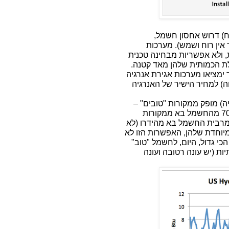
וח) דרוש אחסון חשמל,
אין רוח ושמש). מערכות
ת, ולא אפשריות מבחינה טכנית
לת הכמותית שלהן מאד קטנה.
ד ימציאו מערכות אגירת אנרגיה
ה) למחיר הישיר של האנרגיה
) מופק ממקורות "טובים" –
כלומר "מתחדשים". למשל שוודיה ונורבגיה, בהן כ 70% מהחשמל בא ממקורות
. מרבית החשמל בא מהידרו (לא
יוחדת שלהן, האפשרות הזו לא
כי גדול, היום, לחשמל "טוב"
ת (יש עונה רטובה ועונה