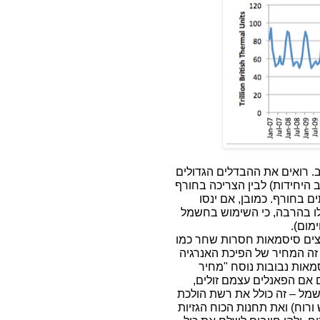
 רואים את ההבדלים הגדולים
 הקיץ, שהיא באזור ה 60 (לא חשוב היחידות) לבין הצריכה בחורף
מום בתים בחורף. כמובן, אם ינסו
ו בהרבה, כי השימוש בחשמל
מום).
יצים סיסמאות חסרות שחר כמו
 זה המחיר של הפיכת האנרגיה
מאות נבובות נוסח "מחיר
גם אם הפאנלים עצמם זולים,
מל – זה כולל את רשת הולכת
וח) ואת תחנות הכוח הגזיות