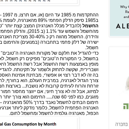
ההתק
ב1985 סיפק הדלק הפחמי 89% מהאנרגיה, לעומת 86% היום. בתחום הפקת
החשמל
והידרו). החשמל מהווה רק 
ישירה של דלק פחמי בתחבורה (במנועים) והחימום ב
חשמל.
כדי להגדיל את חלקם של מקורות האנרגיה ה"טובים" 
בחשמל, כי המקורות ה"טובים" מפיקים רק חשמל, לא
מופץ באמצעות רשת החשמל אבל רשת החשמל היא מ
ושברירית, שקשה לתחזק ולשמור על תקינותה. להגדי
בה זה לא דבר רצוי או אפשרי, מבחינת אמינות האספ
צורך הגדול לאנרגיה, במרבית העולם, הוא בחורף, ל
זורחת והרוח לעיתים קרובות לא נושבת... בארצות 
למיזוג, אבל זה לא צורך חיוני, אם ייווצר מחסור חמו
מזגנים, כמו לפני 60 שנה..... החימום הוא צו
חימום הבתים לחשמל נא
האנרגיה הפחמית לחשמל, כלומר נזדקק ליותר אנרגיה
הכפול, מאנרגיה גולמית לחשמל ומחשמל לחום.