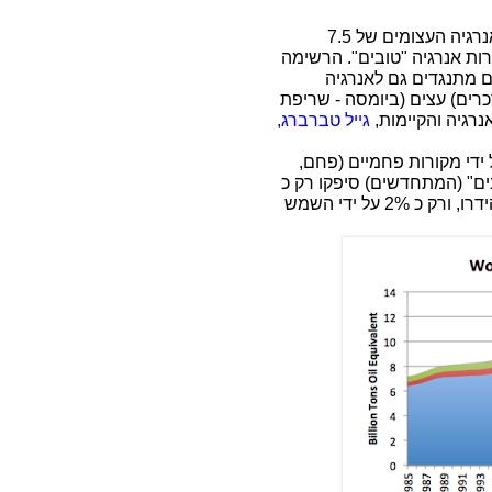
אנשים רבים משלים עצמם שניתן לספק את צורכי האנרגיה העצומים של 7.5
ת אנרגיה "טובים". הרשימה
ם מתנגדים גם לאנרגיה
סכרים) עצים (ביומסה - שריפת
רגיה והקיימות,
גייל טברברג,
קה על ידי מקורות פחמיים (פחם,
ת ה"טובים" (המתחדשים) סיפקו רק כ
10% מהאנרגיה, ומתוכם – 8% סופקו על ידי סכרים-הידרו, ורק כ 2% על ידי השמש