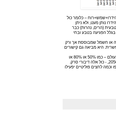
 הידרו+שמש+רוח – כלומר כול
דרו נותן מעט, ולא ניתן
בעית (הרים, נהרות) כבר
 בגלל הפגיעה בטבע ובחי
יה או חשמל שמבוססת אך ורק
פשרית. היא מביאה גם קישורים
ה"יעדים" הנהדרים שעליהם החליטו ממשלות רבות בעולם – כמו 50% או 80% או
100% מהאנרגיה ממקורות מתחדשים עד 2040, או 2050, - כול אלה דיבורי סרק.
 וכמה לחצים פוליטיים יפעילו