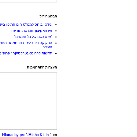
הבלוג הירוק
עידכון ביחס למפלס הים התיכון ביש
אירועי קיצון והנדסת תודעה
"שיא גשם של כל הזמנים"
החקיקה נגד פליטת גזי חממה מחמ
העיקר
חדשות קרח מאנטרקטיקה / פרופ' מי
העצרות ההתחממות
Hiatus by prof. Micha Klein
from