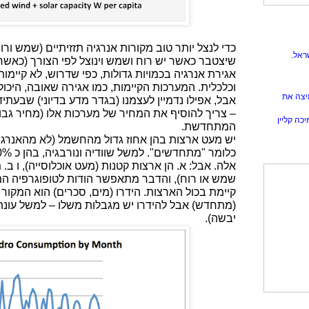
כדי לנצל יותר טוב מקורות אנרגיה תזזיתיים (שמש ור
ראל.
שיצטבר כאשר יש רוח ושמש וינוצל לפי הצורך (כאשר 
אגירת אנרגיה בכמויות גדולות, כפי שדרוש, לא קיימו
וכלכלית. המערכות הקיימות, כמו אגירה שאובה, היכו
יצה את
אבל, אפילו נדמיין לעצמנו (בגדר מדע בדיוני) שבעתי
– צריך להוסיף את המחיר של מערכות אלו (מחיר גבו
כה קליין
המתחדשת.
יש מעט ארצות בהן אחוז גדול מהחשמל (לא מהאנרגיה
אלה. אבל: א. הן ארצות קטנות (מעט אוכלוסייה), ו ב
שמש או רוח), והדבר מתאפשר הודות לטופוגרפיה המ
קיימת בכול הארצות. הידרו (מים, סכרים) הוא המקור ה
(מתחדש) אבל להידרו יש מגבלות משלו – למשל עונתיו
יבשה).