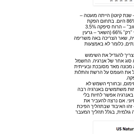
דמות מ 1985 עד היום (או, אם תרצו, מ 1997 – שנת קיוטו) הייתה מועטה –
(להבדיל מכלל האנרגיה) המצב קצת יותר "טוב" – הרוח סיפקה 3.5%
מהחשמל והשמש עוד 1.1% (ב 2015), והדלק הפחמי "רק" 66% (השאר – גרעין
כ 30-40% מצריכת האנרגיה, שאר הצריכה באה משריפה
תים, כלומר לא באמצעות
צריך להגדיל את השימוש
 סוג אחר של אנרגיה. החשמל
כונה מאד מסובכת ובעייתית
ל את העומס על הרשת והתלות
קה.
חימום, ובחורף השמש לא
חמות משתמשים באנרגיה רבה
ר באנרגיה אפשר לחיות בלי
רך יותר חיוני. אם נרצה להעביר את
בד בדרך 50% מהאנרגיה – זהו האיבוד שבתהליך הפיכת
 גולמית, בגלל תהליך המעבר