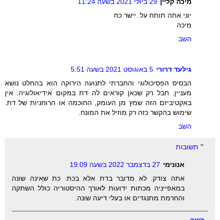
מיכה קליין
29 ביולי 2021 בשעה 11:24
יוני אתה תותח על. יישר כח
מיכה
השב
גילעד דרורי
5 באוגוסט 2021 בשעה 5:51
הבסיס הפסיכולוגי והחברתי לתנועה הירוקה הוא בהחלט נושא
מעניין. חבל רק שכאן קוראים לה דת במקום אידיאולוגיה. אין
באקטיביזם הזה שמץ מן העומק, החוכמה או הרוחניות של דת.
שימוש בהקשר כזה רק מוזיל את המונח.
השב
תשובות
אנונימי
27 בדצמבר 2022 בשעה 19:09
אתה צודק. לא מדובר בדת אלא בכת. כת שאינה שונה
במאפייניה מכתות ידועות לאורך ההיסטוריה כולל השתקה
והחרמת מתנגדים או בעלי דיעה שונה.
השב