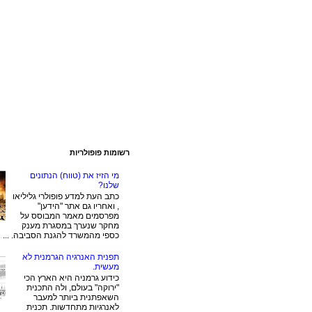
רשומות פופולריות
מי הזיז את (טווח) הנתונים
שלנו?
כתב העת למדע פופולרי גליליאו
, ואחריו גם אתר "הידען"
מפרסמים מאמר המבוסס על
מחקר שנערך במסגרת מענק
כספי מהמשרד להגנת הסביבה. ...
תפנית האנרגיה הגרמנית לא
מעשית.
כידוע גרמניה היא הארץ הכי
"ירוקה" בעולם, ולה התכנית
השאפתנית ביותר למעבר
לאנרגיות מתחדשות. תכנית