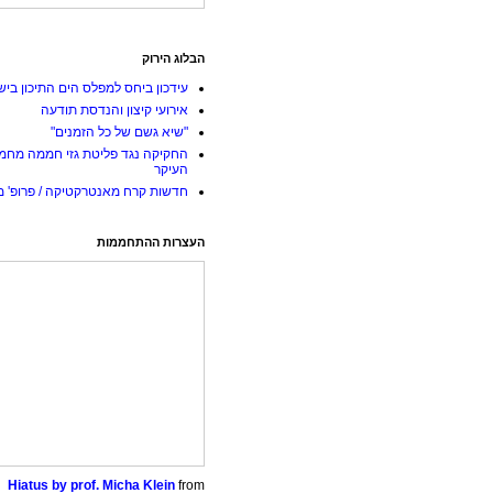
הבלוג הירוק
עידכון ביחס למפלס הים התיכון ביש
אירועי קיצון והנדסת תודעה
"שיא גשם של כל הזמנים"
החקיקה נגד פליטת גזי חממה מחמ
העיקר
חדשות קרח מאנטרקטיקה / פרופ' מי
העצרות ההתחממות
Hiatus by prof. Micha Klein
from