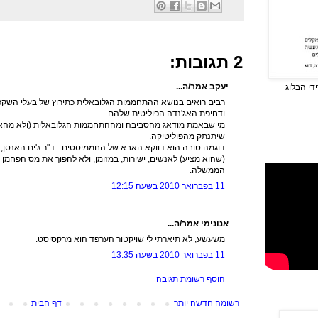
2 תגובות:
יעקב אמר/ה...
די הבלוג
רבים רואים בנושא ההתחממות הגלובאלית כתירוץ של בעלי השקפו
ודחיפת האג'נדה הפוליטית שלהם.
מי שבאמת מודאג מהסביבה ומההתחממות הגלובאלית (ולא מהאג'
שיתנתק מהפוליטיקה.
דוגמה טובה הוא דווקא האבא של החממיסטים - ד"ר ג'ים האנסן,
(שהוא מציע) לאנשים, ישירות, במזומן, ולא להפוך את מס הפחמ
הממשלה.
11 בפברואר 2010 בשעה 12:15
אנונימי אמר/ה...
משעשע, לא תיארתי לי שויקטור הערפד הוא מרקסיסט.
11 בפברואר 2010 בשעה 13:35
הוסף רשומת תגובה
רשומה חדשה יותר
דף הבית