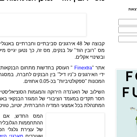
צאות
קבוצה של 48 אירגונים סביבתיים וחברתיים 
מס "רובין הוד" על בנקים, מס זה, כך נטען יגייס מ
ובשינויי אקלים.
אתר "
Finextra
" העוסק בחדשות מתחום הבנקאות מ
ידי האירגונים כ"ניו דיל" בין הבנקים לחברה, במס
המכונות "ספקולטיביות" בכ-0.05 אחוזים.
השילוב של האג'נדה הירוקה והמגמות הסוציאליס
חסר תקדים במעמד הציבורי של המגזר הבנקאי באנג
המתנהלת בכל אמצעי המדיה החברתית, יוטיוב, טוויטר
המס החדש, אם יח
ההתחממות הגלובלית
של עצירת גלגלי הכ
שעורכים
מארגני היו