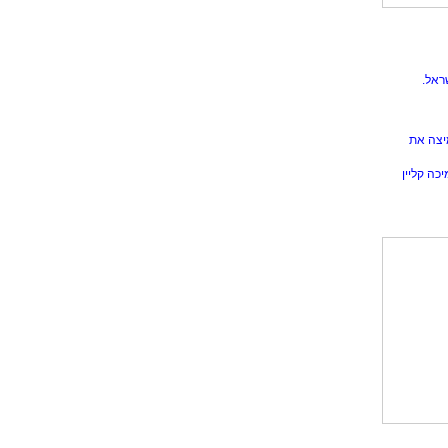
ראל.
יצה את
כה קליין