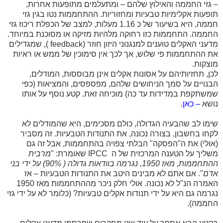
– גזי החממה והאילוץ שלהם – ומתעלמים מתופעות אחרות,
תופעות אקלימיות טבעיות ומחזוריות. ההתחממות נטו בגין גזי
חממה, היא בשיעור של כ 1.16 מעלות, למצב של הכפלת ריכוז גזי
החממה. התחממות כזו רחוקה מלהיות מזיקה או מסוכנת במיוחד.
מדעני האקלים טוענים למנגנוני היזון חוזר (
feedback
), שמגדילים
את ההתחממות פי שלוש, אך לכך אין סימוכין של ממש או ראיות
מוצקות.
לכן, תחזיותיהם על אסונות אקלים אינן מבוססות, המודלים,
הבנויים על סמך הניחושים שלהם, מפספסים, והמציאות (כפי
שמשתקפת במדידות עד כה) מוכיחה זאת. קטע נוסף על אותו
נושא
– כאן
.
שימו לב שהבעיה הגדולה, כולם מסכימים, היא שהמודלים לא
לקחו בחשבון, בצורה נכונה, את התנודות הטבעיות. זה מסביר
(אולי) את ה"הפסקה" הבלתי צפויה בהתחממות, אבל זה גם
משליך על הטענה המרכזית של ה
IPCC
שאומרת: "
מרבית
ההתחממות, מאז 1950, נגרמה בוודאות גדולה ( 90%) על ידי בני
אדם
". אם אתם לא מבינים היטב את התנודות הטבעיות – אז
האמרה הנ"ל לא נכונה. אולי חלק ניכר מההתחממות מאז 1950
נגרמה גם היא על ידי תנודות אקלים טבעיות? (כלומר לא על ידי גזי
החממה).