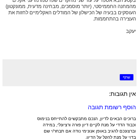
בקטע הבא אספר על עוד שני מחקרים שפרסמו מדעני אקלים
מהמחנה החממיסטי, (יותר מוסמכים, מבחינה מדעית, ממונקטון)
העוסקים בבעיה של הכישלון של המודלים האקלימיים לחזות את
העצירה בהתחממות.
יעקב
שתף
אין תגובות:
הוסף רשומת תגובה
ברוכים הבאים לדיון, הנכם מתבקשים להתייחס בנימוס
וכבוד הדדי על מנת לקיים דיון פורה ורציונלי, במידה
וברצונכם להגיב באופן אנונימי נודה אם תבחר/י שם
בדוי על מנת להקל על הדיון.