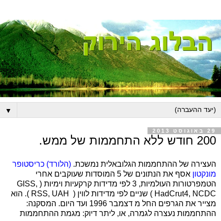
▼
29 באוגוסט 2013
200 חודש ללא התחממות של ממש.
העצירה של ההתחממות הגלובאלית נמשכת.
(הלורד) כריסטופר
מונקטון
אסף את הנתונים של 5 המוסדות שעוקבים אחרי
הטמפרטורות העולמיות, 3 לפי מדידות קרקעיות וימיות (
GISS,
HadCrut4, NCDC
) שניים לפי מדידות לווין (
RSS, UAH
). הוא
מצייר את הגרפים החל מ דצמבר 1996 ועד היום. המסקנה:
ההתחממות נעצרה לגמרה, או, ליתר דיוק: מגמת ההתחממות