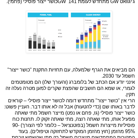
ג'יגוואט
GW
מתחדש לעומת 141
GW
כושר ייצור פוסילי (פחמי).
הם מביאים את הגרף שלמעלה, עם תחזיות התקנת "כושר ייצור"
חשמל עד 2030.
אינני יודע אם הכתב של בלומברג (והעורך שלו) הם מטומטמים
לגמרי, או שמא הם חושבים שהפצת שקרים למען מטרה נעלה זה
תקין.
הרי אין "כושר ייצור" מתחדש דומה לכושר ייצור פוסילי – קוראים
לדבר באותו שם (כדי להטעות) אבל זה לא אותו דבר. העניין פשוט:
כושר ייצור פוסילי (גז, פחם או נפט) מייצר חשמל מתי שאתה
מפעיל אותו, מתי שאתה רוצה, מתי שאתה זקוק לו. תחנות כוח
פוסיליות מייצרות חשמל (בפוטנציאל – כלומר לפי הצורך) 90-
95% מהזמן (חוץ מהזמן המוקדש לתחזוקה וטיפולים). בעוד
המקורות המתחדשים מייצרים חשמל רק מתי שהשמש זורחת