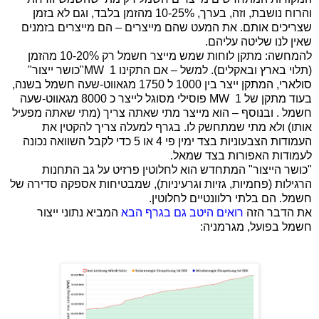
והרוח נושבת, וזה, בערך, 10-25% מהזמן בלבד, וגם לא בזמן
שצריכים אותם. את המעט שהם מייצרים – הם מייצרים בזמנים
שאין לנו שליטה עליהם.
להמחשה: מתקן לוחות שמש מייצר חשמל רק 10-20% מהזמן
(תלוי בארץ ובאקלים). למשל – אם התקינו 1
MW
"כושר ייצור"
סולארי, המתקן ייצר בין 1000 ל 1750 מגאווט-שעה חשמל בשנה,
בעוד מתקן של 1
MW
פוסילי מסוגל לייצר כ 8000 מגאווט-שעה
חשמל . ובנוסף – הוא מייצר מתי שאתה צריך (מתי שאתה מפעיל
אותו) ולא מתי שמתחשק לו. בגרף למעלה צריך להקטין את
העמודות הצבעוניות בצד ימין פי 4 או 5 כדי לקבל השוואה נכונה
לעמודות האפורות בצד שמאל.
"כושר הייצור" המתחדש הוא לחלוטין פרזיט על גב התחנות
הרגילות (פחמיות, גזיות וגרעיניות), שמבטיחות אספקה סדירה של
חשמל. הם בלתי רלוונטיים לחלוטין.
את הדבר הזה
רואים היטב גם בגרף הבא
המביא נתוני ייצור
חשמל בפועל, מגרמניה: