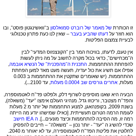
זו הכותרת
של מאמר של רוברט סמואלסון
ב"וואשינגטון פוסט", ובו
הוא חוזר על
דעתו שהביע בעבר
– שאין לנו כעת פתרון טכנולוגי
לבעיית צמצום הפליטות.
אין טעם, לדעתו, בוויכוח המר בין "הקונצנזוס המדעי" לבין
ה"מכחישים", כדאי בכול מקרה לחשוב על מה ניתן לעשות
להפחתת ההתחממות.
התכנית ה"מהפכנית" של הנשיא אובמה
,
אפילו אם תשיג את כול יעדיה, תעשה מעט מאד למען הפחתת
ההתחממות. (יש שאומרים שתקטין את ההתחממות ב 0.003
מעלות,
אחרים גורסים שב 0.0004 מעלות
, עד 2100...).
הבעיה היא שאנו מוסיפים לשרוף דלק, ולפלוט פד"ח לאטמוספרה,
והפד"ח מצטבר, וריכוזו גדל. מנהיגי העולם אימצו "יעד" (משאלה),
בשנת 2009, בקופנהאגן, למנוע התחממות של יותר מ 2 מעלות
לעומת הרמה הטרום תעשייתית. [כאילו שמישהו יודע מה הייתה
רמה זו, מה הסיבה להתחממות וכיצד מונעים...].
ה
IEA
חישב
שכדי להשיג ה "יעד" - יותר נכון – "משאלה" – חייבים להפסיק
לחלוטין את פליטת הפד"ח לאטמוספירה, עד לא יאוחר מ 2040.