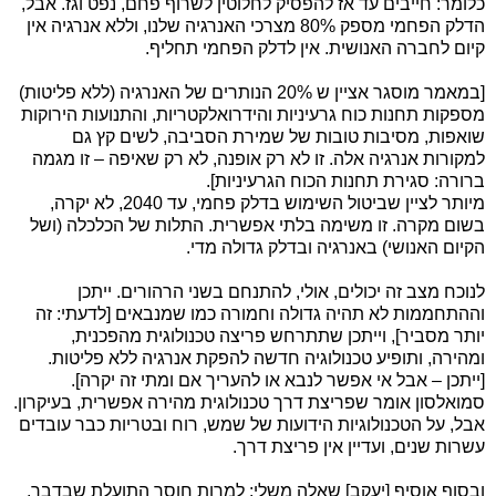
כלומר: חייבים עד אז להפסיק לחלוטין לשרוף פחם, נפט וגז. אבל,
הדלק הפחמי מספק 80% מצרכי האנרגיה שלנו, וללא אנרגיה אין
קיום לחברה האנושית. אין לדלק הפחמי תחליף.
[במאמר מוסגר אציין ש 20% הנותרים של האנרגיה (ללא פליטות)
מספקות תחנות כוח גרעיניות והידרואלקטריות, והתנועות הירוקות
שואפות, מסיבות טובות של שמירת הסביבה, לשים קץ גם
למקורות אנרגיה אלה. זו לא רק אופנה, לא רק שאיפה – זו מגמה
ברורה: סגירת תחנות הכוח הגרעיניות].
מיותר לציין שביטול השימוש בדלק פחמי, עד 2040, לא יקרה,
בשום מקרה. זו משימה בלתי אפשרית. התלות של הכלכלה (ושל
הקיום האנושי) באנרגיה ובדלק גדולה מדי.
לנוכח מצב זה יכולים, אולי, להתנחם בשני הרהורים. ייתכן
וההתחממות לא תהיה גדולה וחמורה כמו שמנבאים [לדעתי: זה
יותר מסביר], וייתכן שתתרחש פריצה טכנולוגית מהפכנית,
ומהירה, ותופיע טכנולוגיה חדשה להפקת אנרגיה ללא פליטות.
[ייתכן – אבל אי אפשר לנבא או להעריך אם ומתי זה יקרה].
סמואלסון אומר שפריצת דרך טכנולוגית מהירה אפשרית, בעיקרון.
אבל, על הטכנולוגיות הידועות של שמש, רוח ובטריות כבר עובדים
עשרות שנים, ועדיין אין פריצת דרך.
ובסוף אוסיף [יעקב] שאלה משלי: למרות חוסר התועלת שבדבר,