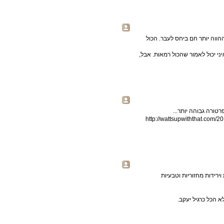
ווה יותר חם ביחס לעבר. הכול
יני יכול לאמור שהכול רמאות. אבל,
http://wattsupwiththat.com/2
ר – תמיד יש עליות וירידות מחזוריות וטבעיות