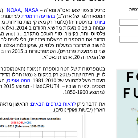
צאות
כרגיל וכצפוי יצאו נאס"א ונוא"ה –
NASA
,
NOAA
(ש
המטאורולוגי של ארה"ב)
בהודעה דרמטית
לעיתונות:
ביותר
בהיסטוריה
!
צלסיוס יותר. בקיצור: סוף העולם מתקרב... (
ynet
מגל
מדווח את המספרים במעלות פרנהייט, בלי לשים לב ובל
לחשוב שמדובר במעלות צלסיוס, שמקובלות אצלנו. מ
של המאה ה 20, אומרת נאס"א.
מעלות מעל לממוצע של 1981-2010.
המט-אופיס
, הש
מסכים. לפי חישוביו –
HadCRUT4
לממוצע 1850-1900.
את הדבר ניתן
לראות בגרפים הבאים
: הראשון מראה 
הארץ (יבשות ואוקיינוסים).