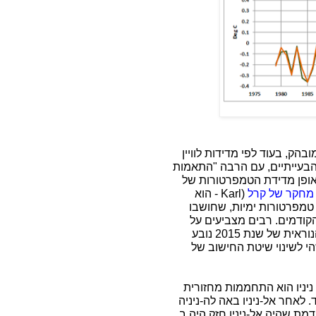
בהק, בעוד לפי מדידות לוויין
הבעייתיים, עם הרבה "התאמות
מה" גדולה באופן מדידת הטמפרטורות של
 מחקר של קרל
(
Karl
- הוא
חדש של טמפרטורות ימיות, שחושבו
קודמים. רבים מצביעים על
, ונראה שחלק מההתחממות הנוראית של שנת 2015 נובע
י לשינוי שיטת החישוב של
וא "אל-ניניו". אל ניניו הוא התחממות מחזורית
לאחר אל-ניניו באה לה-ניניה
דמת שהיה אל-ניניו חזק היה ב