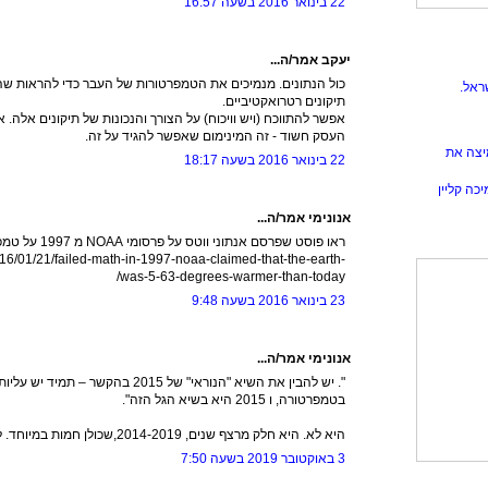
22 בינואר 2016 בשעה 16:57
יעקב אמר/ה...
כול הנתונים. מנמיכים את הטמפרטורות של העבר כדי להראות שהה
ראל.
תיקונים רטרואקטיביים.
אפשר להתווכח (ויש וויכוח) על הצורך והנכונות של תיקונים אלה. א
העסק חשוד - זה המינימום שאפשר להגיד על זה.
יצה את
22 בינואר 2016 בשעה 18:17
כה קליין
אנונימי אמר/ה...
ראו פוסט שפרסם אנתוני ווטס על פרסומי NOAA מ 1997 על טמפרטורה גבוהה יותר...
016/01/21/failed-math-in-1997-noaa-claimed-that-the-earth-
was-5-63-degrees-warmer-than-today/
23 בינואר 2016 בשעה 9:48
אנונימי אמר/ה...
". יש להבין את השיא "הנוראי" של 2015 בהקש
בטמפרטורה, ו 2015 היא בשיא הגל הזה".
היא לא. היא חלק מרצף שנים, 2014-2019,שכולן חמות במיוחד. לא הכל כרגיל יעקב.
3 באוקטובר 2019 בשעה 7:50