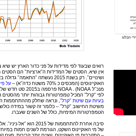
די הבלוג
רואים שבעוד לפי מדידות על פני כדור הארץ יש שיא מו
אין שיא. הסטים של המדידות ה"ארציות" הם הסטים 
ושינויים". רק בשנת 2015 נעשתה "התא
האוקיינוסים (המכסים כ 70% משטח כדה"א) –
על פי
מנכ"ל
NOAA
) .
NOAA
פרסמה ב2015 סט 
לפי "קרל" המכיל טמפרטורות גבוהות יותר מהסטים ה
בעיות עם שיטת "קרל"
משיטת החישוב "קרל" – כלומר זה קשור במידה כולשה
הטמפרטורות המימיות, כולל של השנים שעברו.
סיבה אחרת להתחממות של 2015 ה
של מי האוקיינוס השקט, הגורמת לשנים חמות במיוחד. 
– התקררות מי האוקיינוס, ושנים יותר קרירות. פעם קו