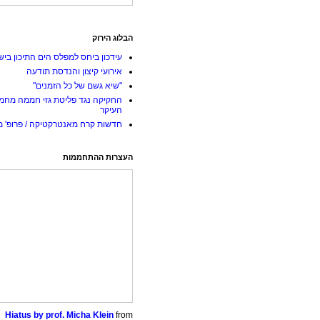
הבלוג הירוק
עידכון ביחס למפלס הים התיכון ביש
אירועי קיצון והנדסת תודעה
"שיא גשם של כל הזמנים"
החקיקה נגד פליטת גזי חממה מחמ
העיקר
חדשות קרח מאנטרקטיקה / פרופ' מי
העצרות ההתחממות
Hiatus by prof. Micha Klein
from