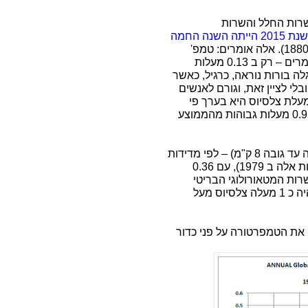
רות החלל והשרות
שנת 2015 הייתה השנה
החמה
(כלומר רק מאז קיימות מדידות, מ 1880). אלה אומרים: טמפ'
גבוהה ב 0.16 מעלות מהשיא הקודם ב 2014, ואלו אומרים – רק ב 0.13 מעלות
ה בורות נוראה, כרגיל, כאשר
י לציין זאת, וגורם לאנשים
עלת צלסיוס היא בערך פי
שניים ממעלת פרנהייט). הטמפרטורות ב 2015 היו ב 0.9 מעלות גבוהות מהממוצע
בטמפרטורות של הטרופוספרה הנמוכה (האטמוספרה עד גובה 8 ק"מ) – לפי מדידות
לוויין, הייתה שנת 2015 רק במקום 3 (מאז החלו מדידות אלה ב 1979), עם 0.36
רות המטאורולוגי הבריטי
- ממוצע 2015 היה כ 1 מעלה צלסיוס מעל
את הטמפרטורה על פני כדור