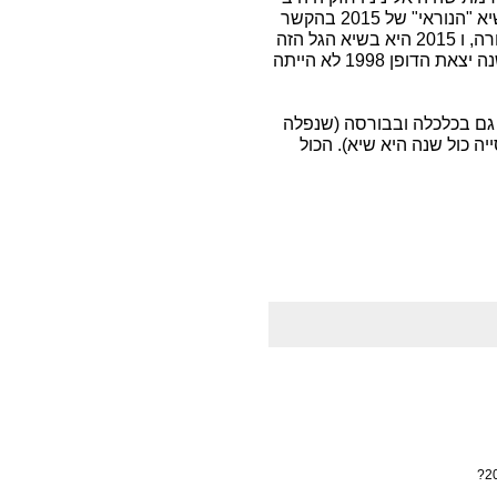
1998 – והוא גרם לשנת השיא ההיא. יש להבין את השיא "הנוראי" של 2015 בהקשר
– תמיד יש עליות וירידות מחזוריות וטבעיות בטמפרטורה, ו 2015 היא בשיא הגל הזה
– כלומר היא אינה מלמדת על מגמה כללית, כפי שהשנה יצאת הדופן 1998 לא הייתה
רטורות, גם בכלכלה ובבורסה (שנפלה
לוסייה כול שנה היא שיא). הכול