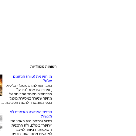
רשומות פופולריות
מי הזיז את (טווח) הנתונים
שלנו?
כתב העת למדע פופולרי גליליאו
, ואחריו גם אתר "הידען"
מפרסמים מאמר המבוסס על
מחקר שנערך במסגרת מענק
כספי מהמשרד להגנת הסביבה. ...
תפנית האנרגיה הגרמנית לא
מעשית.
כידוע גרמניה היא הארץ הכי
"ירוקה" בעולם, ולה התכנית
השאפתנית ביותר למעבר
לאנרגיות מתחדשות. תכנית