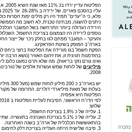
הפליטות
עליו בהסכם פאריס, של ירידה ב 26-28%
עד
פלא, כי ה"יעדים" תמיד היו רק מילים יפות חסרות כו
ניתנים להשגה, מבחינה טכנית, לא חשוב מה הממשל
נוספים לירידה היו הצמצום בצריכת החשמל, השכלול וה
והעיקר – המעבר מפחם לגז בחלק ניכר של ייצור החש
בארה"ב המופק בשיטת הפראקינג.
הפקת חשמל בגז מורידה את הפליטות בחצי ביחס לה
בהזדמנות חגיגית זו, את זיהום האוויר (נושא הרבה י
ואינו גורם נזקי בריאות). מה שלא תרם כמעט כלום לי
מיליונים
של לוחות שמש ועשרות אלפים של טורבינות 
2008.
בעלות של מאות מיליארדי דולרים. התרומה של מקורו
הפליטות היא אפסית.
שלוש:
1. עלייה של כ 1.9% בצריכת החשמל,
2. עלייה של כ 5.1% בצריכת האנרגיה בתעשי
בהתאוששות הכלכלית של ארה"ב בשנה האחרונה.
3. סיבה שלישית הייתה העלייה בצריכת דלק לחימום 