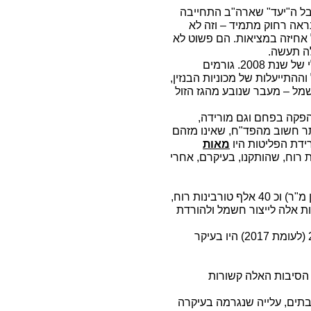
 עדיין ירדו בכ 11% מאז שנת השיא 2005, אבל ה"יעד" שארה"ב התחייבה
 2025 נראה רחוק מתמיד – וזה לא
ל אחיזה במציאות. הם פשוט לא
ה תעשה.
הירידה הגדולה ביותר התרחשה בשל המשבר הכלכלי של שנת 2008. גורמים
התייעלות של מכוניות הבנזין,
מל – מעבר שנובע מהגז הזול
פקה בפחם וגם מורידה,
ותר חשוב מהפד"ח, שאינו מזהם
רידת הפליטות היו
מאות
רוח, שהותקנו, בעיקרם, אחרי
יש בארה"ב כ 200 מיליון לוחות שמש (מעל 300 מיליון מ"ר) וכ 40 אלף טורבינות רוח,
ת אלה לייצור חשמל ולהורדת
לפי הדו"ח הראשוני, הסיבות לעליית הפליטות ב 2018 (לעומת 2017) היו בעיקר
יה. שתי הסיבות האלה קשורות
בתים, עלייה שנגרמה בעיקרה