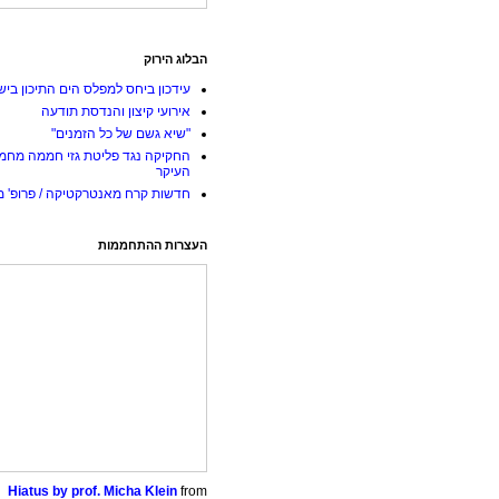
הבלוג הירוק
עידכון ביחס למפלס הים התיכון ביש
אירועי קיצון והנדסת תודעה
"שיא גשם של כל הזמנים"
החקיקה נגד פליטת גזי חממה מחמ
העיקר
חדשות קרח מאנטרקטיקה / פרופ' מי
העצרות ההתחממות
Hiatus by prof. Micha Klein
from