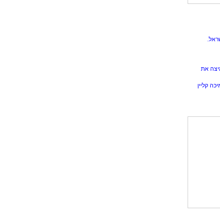
ראל.
יצה את
כה קליין