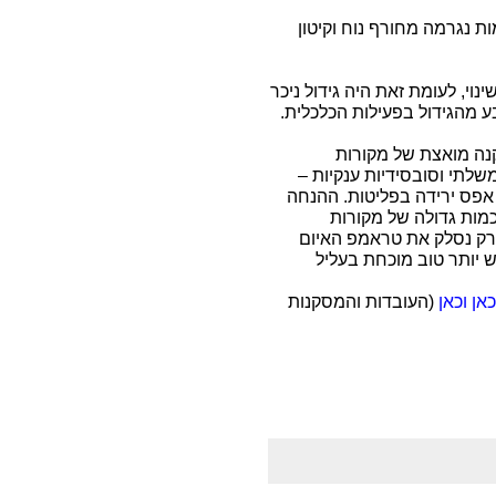
פליטות ב 3 השנים הקודמות נגרמה מחורף נוח וקיטון
וי, לעומת זאת היה גידול ניכר
 מהגידול בפעילות הכלכלית.
10 או 20 שנים של התקנה מואצת של מקורות
שלתי וסובסידיות ענקיות –
 אפס ירידה בפליטות. ההנחה
כמות גדולה של מקורות
רק נסלק את טראמפ האיום
 יותר טוב מוכחת בעליל
כאן
וכאן
(העובדות והמסקנות