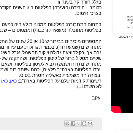
בגלל חורף קר בשנה זו.
כלומר – הירידה (הזעירה) ב
בצרכי חימום.
בתחום התחבורה: בפליטות ממכוניות לא היה כמעט שינ
בפליטות מתובלה (משאיות ורכבות) וממטוסים – שנבע
די הבלוג
המספרים מוכיחים בבירור ש 
מתחדשים (שמש ורוח), בכמויות גדולות, עם עידוד ממ
גרם אך ורק להוצאה גדולה וייקור החשמל, אבל השיג
שקיים מסלול ברור של קיטון בפליטות, ושהתקנה של 
מתחדשים (רוח ושמש) תביא לקיטון בפליטות, ושאם 
יירדו הפליטות בארה"ב פלאים, וכמה שיותר רוח ושמש
ובצורה חד משמעית כאשליה חסרת בסיס.
רשימות קודמות שלנו על הפליטות בארה"ב:
כאן,
כאן
לא השתנו...)
יעקב