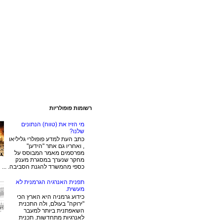
רשומות פופולריות
מי הזיז את (טווח) הנתונים
שלנו?
כתב העת למדע פופולרי גליליאו
, ואחריו גם אתר "הידען"
מפרסמים מאמר המבוסס על
מחקר שנערך במסגרת מענק
כספי מהמשרד להגנת הסביבה. ...
תפנית האנרגיה הגרמנית לא
מעשית.
כידוע גרמניה היא הארץ הכי
"ירוקה" בעולם, ולה התכנית
השאפתנית ביותר למעבר
לאנרגיות מתחדשות. תכנית