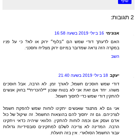
שתף
2 תגובות:
אנונימי
16 ביולי 2019 בשעה 16:58
האם לדעתך דודי שמש הם ״בלוף״ ירוק או לא? כי על פניו
במקרה הזה נראה שמדובר במיזם ירוק מצליח וחסכני.
השב
יעקב
18 ביולי 2019 בשעה 21:40
דודי שמש חוסכים חשמל, לאורך זמן. לא הרבה, אבל חוסכים
משהו. יחד אם זאת אני לא בטוח שנכון **להכריח** בחוק אנשים
להתקין דודי שמש כדי לחסוך חשמל.
אני גם לא מתנגד שאנשים יתקינו לוחות שמש להפקת חשמל
לצרכיהם. גם זה יחסוך להם בהוצאות החשמל. זה שיקול של כול
אדם ועסק אם וכמה לוחות להתקין. הלוואי שיהיה כדאי ויתקינו
הרבה. המדינה לא צריכה לשלם למתקינים סובסידיות גדולות
עבור החשמל הסולארי. אין בזה תועלת.