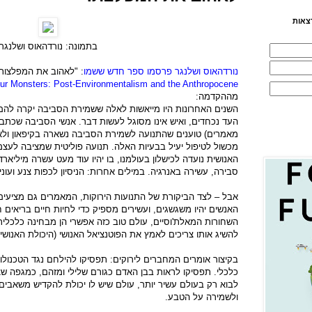
צאות
בתמונה: נורדהאוס ושלנגר
נורדהאוס ושלנגר פרסמו ספר חדש ששמו
: "לאהוב את המפלצות:
ur Monsters: Post-Environmentalism and the Anthropocene
מההקדמה:
השנים האחרונות היו מייאשות לאלה ששמירת הסביבה יקרה להם.
העד נכחדים, ואיש אינו מסוגל לעשות דבר. אנשי הסביבה שכתב
מאמרים) טוענים שהתנועה לשמירת הסביבה נשארה בקיפאון ולא
מכשול לטיפול יעיל בבעיות האלה. תנועה פוליטית שמציבה לעצמ
האנושית נועדה לכישלון בעולמנו, בו יהיו עוד מעט עשרה מיליא
סבירה, עשירה באנרגיה. במילים אחרות: הניסיון לכפות צנע ועוני ע
האנשים יהיו משגשגים, ועשירים מספיק כדי לחיות חיים בריאים חו
השחורות המאלת'וסיים, עולם טוב כזה אפשרי הן מבחינה כלכלית 
להשיג אותו צריכים לאמץ את הפוטנציאל האנושי (היכולת האנושית)
בקיצור אומרים המחברים לירוקים: תפסיקו להילחם נגד הטכנולוגי
כלכלי. תפסיקו לראות בבן האדם כגורם שלילי ומזהם, כמגפה שצ
לבוא רק בעולם עשיר יותר, עולם שיש לו יכולת להקדיש משאבים 
ולשמירה על הטבע.