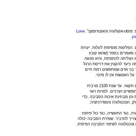
 פוסט-אקולוגיה והאנטרופוצן".
Love
yo
 הפליטות מוסיפות לעלות, יערות
ו מאמרים בספר (שהוא קובץ
 הצליחה להתפתח, והיא מהווה
ה כיעד להקטין את דריסת הרגל
רד בני אדם שמחפשים רמת חיים
ל האנושות אין לו סיכוי.
אבל – לצד הביקורת של התנועות הירוקות, המאמרים גם מציעים תקווה. עד שנת 2100 מרבית
פשיים ויצרניים. למרות רואי
והן מבחינת איכות הסביבה. כדי
, הטכנולוגיה והמודרניזציה.
ה, נגד התעשייה, נגד כול פיתוח
ריך להדביר. שמירת הסביבה יכולה
וטכנולוגיה לשיפור הסביבה הפיסית,