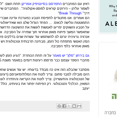
ראיון עם המחברים
התפרסם בסיינטיפיק אמריקן
תחת השם: "להרו
לשמור עליהן – הירוקים קוראים לפוסט-אקולוגיה". המחברים שי
דרך
"
Break Through
"
הם אומרים: אנו מתנגדים לתפיסת הטבע כמערכת עדינה ושברי
התמוטטות וגלישה לכאוס. ... הפחד הגדול שלנו הוא שאידיאולוגיות
על הטבע והשווקים יפריעו לאנושות לעשות את ההשקעה הדרושה 
שתאפשר המשך פיתוח מאוזן ואחראי תוך שמירה על הסביבה. אנ
אנרגיה גרעינית יגרום לנו להשתמש עוד עשרות שנים בדלקים פח
המין האנושי מתפתח כול הזמן, מבחינה תרבותית וטכנולוגית ויש
מאוזן ואחראי כלפי הסביבה.
גם בירחון "סלון" יש מאמר
על זה תחת הכותרת: "הגיע הזמן לעשות
מחברי הספר עצמם כבר פרסמו רעיונות דומים במאמר משנת 2005:
מסתבר שהבלוג הזה אינו כה מבודד בדעותיו. יש עוד אנשים שח
היום מובילה למבוי סתום. צריך לזנוח את המלת'וסיאניסם (רעיונ
של הטכנולוגיה והתעשייה). צריך לזנוח את הקריאה והחתירה לעונ
המואץ, הכלכלי והטכנולוגי. רק הפיתוח יפתור את בעיותינו, כולל 
יעקב