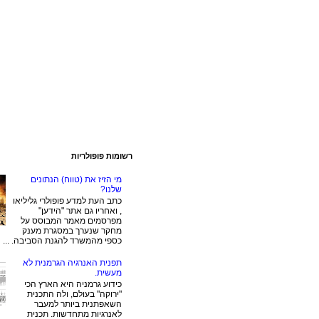
רשומות פופולריות
מי הזיז את (טווח) הנתונים
שלנו?
כתב העת למדע פופולרי גליליאו
, ואחריו גם אתר "הידען"
מפרסמים מאמר המבוסס על
מחקר שנערך במסגרת מענק
כספי מהמשרד להגנת הסביבה. ...
תפנית האנרגיה הגרמנית לא
מעשית.
כידוע גרמניה היא הארץ הכי
"ירוקה" בעולם, ולה התכנית
השאפתנית ביותר למעבר
לאנרגיות מתחדשות. תכנית