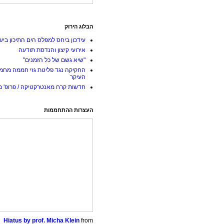
הבלוג הירוק
עידכון ביחס למפלס הים התיכון ביש
אירועי קיצון והנדסת תודעה
"שיא גשם של כל הזמנים"
החקיקה נגד פליטת גזי חממה מחמ
העיקר
חדשות קרח מאנטרקטיקה / פרופ' מי
העצרות ההתחממות
Hiatus by prof. Micha Klein
from