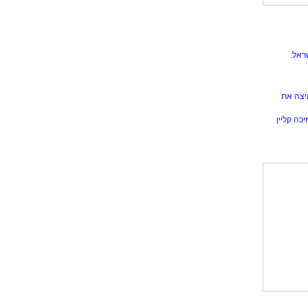
ראל.
יצה את
כה קליין