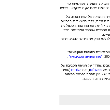
ג את התנועות האקולוגיות כדי
יכם למכון שהם הקימו שנקרא: "פריצת
רית הנמצאת כול העת בסכנה של
 מיושנות, בלתי רציונאליות והרסניות
כדי להשיג את החדשנות הטכנולוגית
ו מפחדים שהפחד הפופולארי מפני
מיים.
 לו ללא ספק את היכולת להשיג פיתוח
 שינויים בתנועות האקולוגיות".
"מות התנועה הסביבתית"
.
ושבים שהדרך של תנועות הסביבה של
ות של
מאלת'וס
), ואת
הלודיזם
(שנאת
י וצנע. אין תחליף להמשך הפיתוח
בעיות זיהום הסביבה.