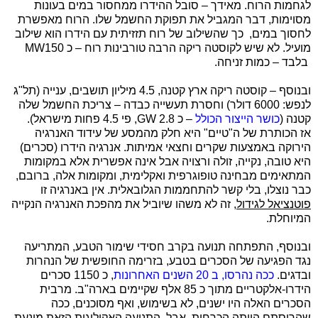
לגחמות הרוח. מאידך – סובל ההידרו ממחסור במים בעונות
מסוימות, דבר המגביל את תפוקת החשמל שלו. הרוח מאפשרת
לחסוך במים, כך שהשילוב של רוח תזזיתית עם הידרו הוא שילוב
מועיל. לא שיש לקוסטה ריקה הרבה טורבינות רוח – כ 150
MW
בלבד – כמות זניחה.
ובנוסף – קוסטה ריקה ארץ קטנה, 4.5 מיליון תושבים, ענייה (תל"ג
לנפש: 6000 דולר) וחסרת תעשייה כבדה – צריכת החשמל שלה
קטנה (
כושר הייצור הכולל
– כ 2.8
GW
, פי 4.5 פחות מישראל).
אז הכותרת של ה"טיים" היא חלק מהמסע של עידוד האנרגיה
הירוקה באמצעות שקרים וחצאי אמיתות. אנרגיה הידרו (סכרים)
היא טובה, נקייה, זולה ורצויה אבל אינה אפשרית אלא במקומות
המתאימים מבחינה טופוגרפית ואקלימית, ומקומות אלה, ברובם,
כבר נוצלו, בלי קשר להתחממות הגלובאלית. אין באנרגיה זו
פוטנציאל לגידול
, זה לא משהו שיוביל את מהפכת האנרגיה הנקייה
המיוחלת.
ובנוסף, התפתחה תנועה בקרב חסידי שימור הטבע, המתריעה
נגד הפגיעה של הסכרים בטבע, בזרימה החופשית של הנהרות
ובדגים.
ככה נהרסו, ב 20 השנים האחרונות
, כ 1150 סכרים
הידרו-אלקטריים מתוך כ 85 אלף שקיימים בארה"ב. מרבית
הסכרים האלה היו ישנים, לא בשימוש, ואף מסוכנים, ככה
שהריסתם הייתה הכרחית. אבל, התנועה האקולוגית הזאת מונעת,