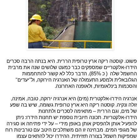
פשוט. קוסטה ריקה ארץ טרופית הררית. היא בנתה הרבה סכרים
הידרו-אלקטריים שמספקים כבר כמעט שלושים שנה את מרבית
החשמל שלה
( כ 85%). הדבר כלל לא קשור להתחממות
הגלובאלית ולמסע התעמולה של האנרגיה הירוקה, ול"יעדים"
והסכמות בינלאומיות, ולאופנה האחרונה.
אנרגיה הידרו-אלקטרית (מים) היא אנרגיה ירוקה, טובה, אמינה,
זולה ונקיה. קוסטה ריקה היא ארץ טרופית גשומה, שיש בה שפע
של מים, וגם הררית – מתאימה לסכרים ולתחנות
הידרו-אלקטריות. תכונה חיובית נוספת יש תחנות הידרו: ניתן
להפעיל אותן ולהפסיק אותן באופן מידי – על ידי פתיחה או סגירה
של מגופי המים. מבחינה זו הם משתלבים היטב עם טורבינות רוח
שמפיקות חשמל בצורה תזזיתית. ההידרו יכול להתאים עצמו