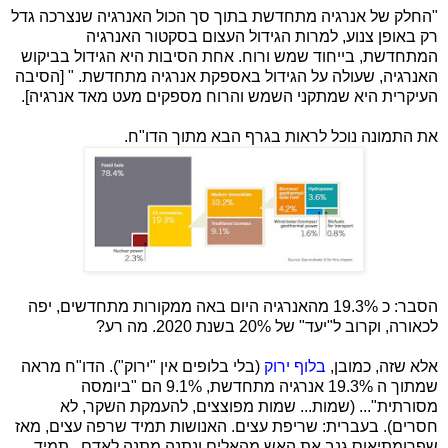
"החלק של אנרגיה מתחדשת בתוך סך הכול האנרגיה שנצרכה גדל
רק באופן צנוע, למרות הגידול העצום בסקטור האנרגיה
המתחדשת, בייחוד שמש ורוח. אחת הסיבות היא הגידול בביקוש
האנרגיה, שעולה על הגידול באספקת אנרגיה מתחדשת. " [הסיבה
העיקרית היא שמתקני השמש והרוח מספקים מעט מאד אנרגיה].
את התמונה נוכל לראות בגרף הבא מתוך הדו"ח.
הסבר: כ 19.3% מהאנרגיה היום באה ממקורות מתחדשים, יפה
לכאורה, וקרוב ל"יעד" של 20% בשנת 2020. מה רע?
אלא שזה, כמובן,
בלוף ירוק
(בלי בלופים אין "ירוק"). הדו"ח מראה
שמתוך ה 19.3% אנרגיה מתחדשת, 9.1% הם "ביומסה
מסורתית"... (שמות... שמות מפוצצים, להעמקת השקר, לא
חסרים). בעברית: שריפת עצים. האנושות תמיד שרפה עצים, מאז
שפרומתיאוס גנב את האש מהאלים ונתנה מתנה לאדם. תמיד