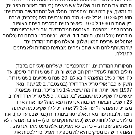
חיממו את הבתים ובישלו על אש מעצים (בייחוד באזורים כפריים),
זה נמשך, אין בזה שום "מהפכה". החלק של "מתחדשים מודרניים"
הוא רק 10.2%. אבל 3.6% מזה הם אנרגיית מים (סכרים) שנבנו
בין שנות ה 1930 ל 1970 כאשר בניית הסכרים הייתה באופנה,
הרבה לפני "מהפכת" האנרגיה המתחדשת. אח"כ יש "ביומסה"
מודרנית (זבל וגזם), חימום דודי שמש, "ביומסה" בתחבורה (כלומר
אתנול או שריפת המזון שלנו), וכאלה מקורות "מודרניים"
שהמשותף להם הוא שהם זניחים מבחינה כמותית ולא ניתנים
להגדלה.
המקורות המודרניים, "המהפכניים", שעליהם (ועליהם בלבד)
תולים תקוות לעתיד ירוק הם שמש ורוח. השמש והרוח סיפקו, עד
כה, אולי כ 1% מהאנרגיה בעולם. 20 שנה משקיעים בשמש ורוח,
השקיעו כבר אולי טריליארד דולר (במצטבר, ב 20 שנה, מאז
1997) ואולי יותר. וזה מה שיצא: 1% מהצריכה. נניח שבאמת
ימשיכו להשקיע כמו שמנבא "בלומברג", כ 5.5 טריליארד דולר ב
23 השנים הבאות. אז כמה אנרגיה תצא מזה? עוד אחוז אחד
מצריכת האנרגיה? עוד 3% ?? אתה יכול להשקיע כמה שאתה
רוצה, ולבנות עוד מאות אלפי טורבינות רוח (כמו שבנו עד כה), ועוד
מיליונים של לוחות שמש (כמו שהתקינו עד כה) – הרבה אנרגיה לא
תצא מזה, עובדה. – כי הם לא מפיקים אלא מעט מאד אנרגיה...
האנרגיה שהם מפיקים היא לא מספיקה אפילו כדי לכסות את