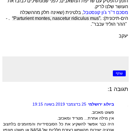
הזמן להפסיק עם שריפת המשאבים, לפני שממשיכים לבזבז את
העושר שלנו לריק.
מסכם ד"ר ג'ון קונסטבל
, בלטינית (שאינה חלק מההשכלה
הים-תיכונית):
“Parturient montes, nascetur ridiculus mus”.
. -
"ההר הוליד עכבר".
יעקב
שתף
תגובה 1:
ביולוג ירושלמי
25 בדצמבר 2019 בשעה 19:15
פשוט מאכזב.
אין מילה אחרת... מטריד ומאכזב.
היה כבר אפשר להשקיע את כל הסובסידיות והמזומנים בלחצוב
אנרגיה ישירות מהשמש בעזרת חלליות של NASA או משהו מונפץ