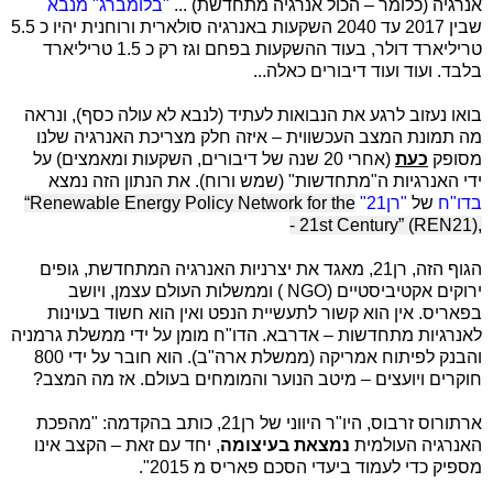
אנרגיה (כלומר – הכול אנרגיה מתחדשת) ...
"בלומברג" מנבא
שבין 2017 עד 2040 השקעות באנרגיה סולארית ורוחנית יהיו כ 5.5
טריליארד דולר, בעוד ההשקעות בפחם וגז רק כ 1.5 טריליארד
בלבד. ועוד ועוד דיבורים כאלה...
בואו נעזוב לרגע את הנבואות לעתיד (לנבא לא עולה כסף), ונראה
מה תמונת המצב העכשווית – איזה חלק מצריכת האנרגיה שלנו
מסופק
כעת
(אחרי 20 שנה של דיבורים, השקעות ומאמצים) על
ידי האנרגיות ה"מתחדשות" (שמש ורוח). את הנתון הזה נמצא
בדו"ח
של
"רן21"
“Renewable Energy Policy Network for the
-
21st Century” (REN21),
הגוף הזה, רן21, מאגד את יצרניות האנרגיה המתחדשת, גופים
ירוקים אקטיביסטיים (
NGO
) וממשלות העולם עצמן, ויושב
בפאריס. אין הוא קשור לתעשיית הנפט ואין הוא חשוד בעוינות
לאנרגיות מתחדשות – אדרבא. הדו"ח מומן על ידי ממשלת גרמניה
והבנק לפיתוח אמריקה (ממשלת ארה"ב). הוא חובר על ידי 800
חוקרים ויועצים – מיטב הנוער והמומחים בעולם. אז מה המצב?
ארתורוס זרבוס, היו"ר היווני של רן21, כותב בהקדמה: "מהפכת
האנרגיה העולמית
נמצאת בעיצומה
, יחד עם זאת – הקצב אינו
מספיק כדי לעמוד ביעדי הסכם פאריס מ 2015".