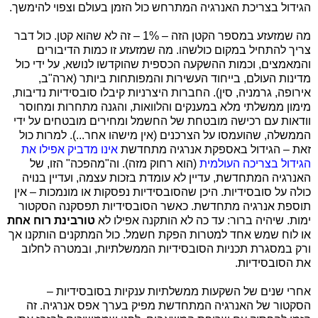
הגידול בצריכת האנרגיה המתרחש כול הזמן בעולם וצפוי להימשך.
מה שמזעזע במספר הקטן הזה – 1% – זה לא שהוא קטן. כול דבר
צריך להתחיל במקום כולשהו. מה שמזעזע זו כמות הדיבורים
והמאמצים, וכמות ההשקעה הכספית שהוקדשו לנושא, על ידי כול
מדינות העולם, בייחוד העשירות והמפותחות ביותר (ארה"ב,
אירופה, גרמניה, סין). החברות היצרניות קיבלו סובסידיות נדיבות,
מימון ממשלתי מלא במענקים והלוואות, והגנה מתחרות ומחוסר
וודאות עם רכישה מובטחת של החשמל ומחירים מובטחים על ידי
הממשלה, שהועמסו על הצרכנים (אין מישהו אחר...). למרות כול
זאת – הגידול באספקת אנרגיה מתחדשת
אינו מדביק אפילו את
הגידול בצריכה העולמית
(הוא רחוק מזה). וה"מהפכה" הזו, של
האנרגיה המתחדשת, עדיין לא עומדת בזכות עצמה, ועדיין בנויה
כולה על סובסידיות. היכן שהסובסידיות נפסקות או מונמכות – אין
תוספת אנרגיה מתחדשת. כאשר הסובסידיות תפסקנה הסקטור
ימות. שיהיה ברור: עד כה לא הותקנה אפילו לא
טורבינת רוח אחת
או לוח שמש אחד למטרות הפקת חשמל. כול המתקנים הותקנו אך
ורק במסגרת תכניות הסובסידיות הממשלתיות, ובמטרה לחלוב
את הסובסידיות.
אחרי שנים של השקעות ממשלתיות ענקיות בסובסידיות –
הסקטור של האנרגיה המתחדשת מפיק בערך אפס אנרגיה. זה