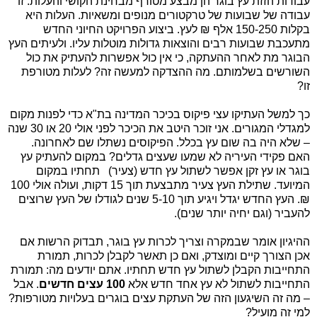
עבודות הזזת עץ בוגר הן מבצע מטורף מבחינת הקושי והעלות. זו
עבודה של שבועות של טרקטורים מנופים ומשאיות. העלות היא
בקלות 150-250 אלף ₪ לעץ. ביצוע הפרויקט החיוני החדש
מתעכבת שבועות רבים והוצאות גדולות מוטלות עליו. ולעיתים העץ
הבוגר מת לאחר ההעתקה, כי אין כול אפשרות להעתיק את כול
השורשים בשלמותם. מה ההצדקה למעשה זה? לעלות מטורפת
זו?
כך למשל העתיקו עצי פיקוס בכיכר המדינה בת"א כדי לפנות מקום
למגדלי המגורים. אני זוכר היטב את הכיכר לפני אולי 20 או 30 שנה
– שלא היה בה שום עץ בכלל. הפיקוסים נשתלו שם לאחרונה.
האם פקידי העיריה לא שמעו שעצים גדלים? במקום להעתיק עץ
בוגר או עץ זקן אפשר לשתול עץ חדש (צעיר)
תחתיו במקום
המיועד. שתילת העץ צעיר מתבצעת תוך 15 דקות, ועולה אולי 100
₪. העץ החדש יגדל ויגיע תוך 5-10 שנים לגודלו של העץ שרוצים
להעביר (וגם יחיה יותר שנים).
ההיגיון אומר שבמקרה וצריך לכרות עץ בוגר, תבדוק הרשות אם
אכן הצורך קיים ומוצדק, ואם כן תאשר לקבלן לכרות, תמורת
התחייבות הקבלן לשתול עץ חדש תחתיו. אתם יודעים מה: תמורת
התחייבות לשתול לא עץ אחד חדש אלא
100 עצים חדשים
. אבל
– מה זה השיגעון הזה של העתקת עצים בוגרים בעלויות מטורפות?
למי זה מועיל?