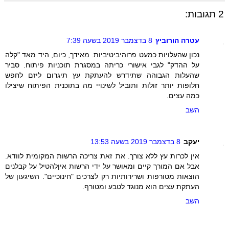
2 תגובות:
עטרה הורוביץ
8 בדצמבר 2019 בשעה 7:39
נכון שהעלויות כמעט פרוהיביטיביות. מאידך, כיום, היד מאד "קלה
על ההדק" לגבי אישורי כריתה במסגרת תוכניות פיתוח. סביר
שהעלות הגבוהה שתידרש להעתקת עץ תיגרום ליזם לחפש
חלופות יותר זולות ותוביל לשינויי מה בתוכנית הפיתוח שיצילו
כמה עצים.
השב
יעקב
8 בדצמבר 2019 בשעה 13:53
אין לכרות עץ ללא צורך. את זאת צריכה הרשות המקומית לוודא.
אבל אם המורך קיים ומאושר על ידי הרשות איןלהטיל על קבלנים
הוצאות מטורפות ושרירותיות רק לצרכים "חינוכיים". השיגעון של
העתקת עצים הוא מנוגד לטבע ומטורף.
השב