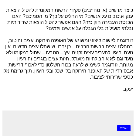
כיצד מרשים (או מחייבים) פקידי הרשות המקומית להטיל הוצאות
ענק ועיכובים על אנשים? מי החליט על כך? מי הסמיכם? האם
הכנסת העבירה חוק כזה? האם אפשר להטיל הוצאות שרירותיות
ובלתי מועילות בלי הגבלה על אנשים ויזמים?
זו דוגמה ליישום קיצוני ומשוגע של האופנה הירוקה. עצים זה טוב,
בהחלט. עצים ברשות הרבים – כן ירבו. שישתלו עצים חדשים. אין
טעם והיגיון להעביר עצים זקנים. עץ – מטבעו – שתול במקומו ולא
נועד וגם לא אוהב להיות מועתק. הזזת עצים בוגרים זה רעיון
מגוחך. זו דוגמה לשימוש לרעה בכוח השלטון כדי לאכוף דרישות
אבסורדיות של האופנה הירוקה בלי שכל ובלי היגיון, תוך גרימת נזק
כספי שרירותי לציבור.
יעקב
שתף