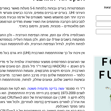
צאות
הטמפרטורות בערים גבוהות בלפחות -6
העירוני
UHI
. בערים יש בניינים צפופים, והרבה כבישים ומגרשי ח
הרבה יותר חום מהשמש מאשר משטחים של אדמה טבעית מכוסי 
לסביבתם הקרובה ומחממים את האוויר שאותו מודדים הטרמומטר
חום מלאכותיים – מכוניות, מזגנים, וחימום בחורף.
האוכלוסייה גדלה עם הזמן, ואיתה הצפיפות העירונית – ולכן החום
ממוקמות בישובים שגדלו עם הזמן, ולכן מגמת העלייה בטמפרטו
לפחות חלקית, לגידול הצפיפות העירונית, ולא להתחממות הנגרמ
אין וויכוח על כך שההתחממות האורבנית
(UHI)
היא גורם בעל מ
שני הארגונים המפרסמים ממוצעי טמפרטורה עולמית על פי מדי
ג'ים האנסן ו-
HADCRU
(ברשות ד"ר פיל ג'ונס). הם טוענים ש
האורבנית, והכניסו תיקונים מתבקשים, ומגמות ההתחממות שה
כלומר – ההתחממות שלהם נקייה מרבב החום האורבני. מדענים 
ובשיטות החישוב שלהם, וטוענים שחלק, לפחות, מההתחממות ה
ד"ר רוי ספנסר
עשה בדיקה מדגמית פשוטה
. הוא לקח את הטמפ
לשנים 1973-2009 (השנים בהן הייתה מרבית ההתחממות)
(ללא תיקון ה
UHI
) עם הטמפרטורות של הסט
CRUTem3
(שבהן
את ארה"ב לאזורים גיאוגרפיים (בדומה לאחרים), ולכול אזור גיאו
נתוני מפקד האוכלוסין.
בגרף הבא אנו רואים השוואה בין הטמפרטורות של ה
CRUTem3
ל