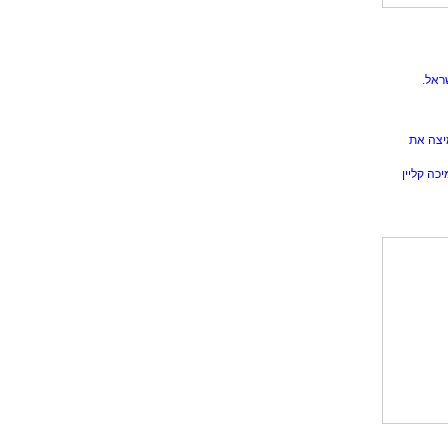
ראל.
יצה את
כה קליין