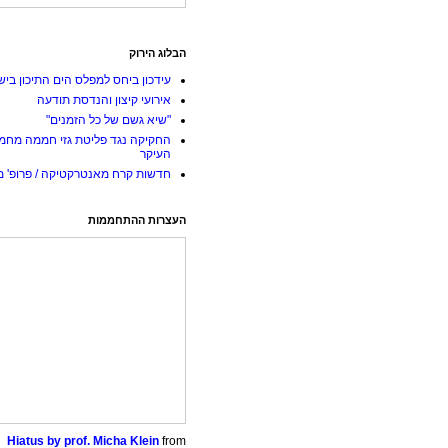
הבלוג הירוק
עידכון ביחס למפלס הים התיכון ביש
אירועי קיצון והנדסת תודעה
"שיא גשם של כל הזמנים"
החקיקה נגד פליטת גזי חממה מחמ
העיקר
חדשות קרח מאנטרקטיקה / פרופ' מי
העצרות ההתחממות
Hiatus by prof. Micha Klein
from