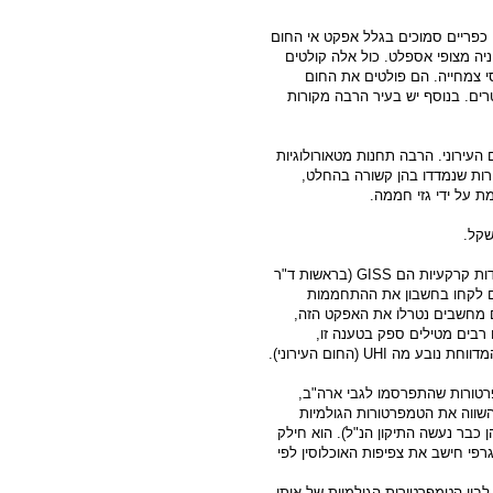
5 מעלות מאשר באזורים כפריים סמוכים בגלל אפקט אי החום
ניה מצופי אספלט. כול אלה קולטים
צמחייה. הם פולטים את החום
ים. בנוסף יש בעיר הרבה מקורות
 העירוני. הרבה תחנות מטאורולוגיות
רות שנמדדו בהן קשורה בהחלט,
ת על ידי גזי חממה.
שקל.
דות קרקעיות הם
GISS
(בראשות ד"ר
הם לקחו בחשבון את ההתחממות
ם מחשבים נטרלו את האפקט הזה,
רבים מטילים ספק בטענה זו,
מדווחת נובע מה
UHI
(החום העירוני).
רטורות שהתפרסמו לגבי ארה"ב,
. הוא השווה את הטמפרטורות הגולמיות
 כבר נעשה התיקון הנ"ל). הוא חילק
גרפי חישב את צפיפות האוכלוסין לפי
בין הטמפרטורות הגולמיות של אותן