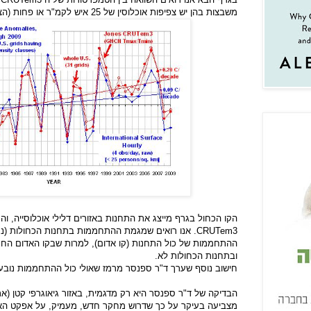
משבצות בהן יש צפיפות אוכלוסין של 25 איש לקמ"ר או פחות (הצפיפות הנמוכה ביותר).
הקו הכחול בגרף מייצג את התחנות באזורים דלילי אוכלוסייה, ו
CRUTem3
. אנו רואים שמגמת ההתחממות בתחנות הכחולות (נת
ההתחממות של כול התחנות (קו אדום), למרות שבקו האדום החס
ובתחנות הכחולות לא.
חישוב נוסף שערך ד"ר ספנסר מרמז שאולי כול ההתחממות נוב
הבדיקה של ד"ר ספנסר היא רק מדגמית, באזור גיאוגרפי קטן (אר
מצביעה בעיקר על כך שדרוש מחקר חדש, מעמיק, על אפקט האי