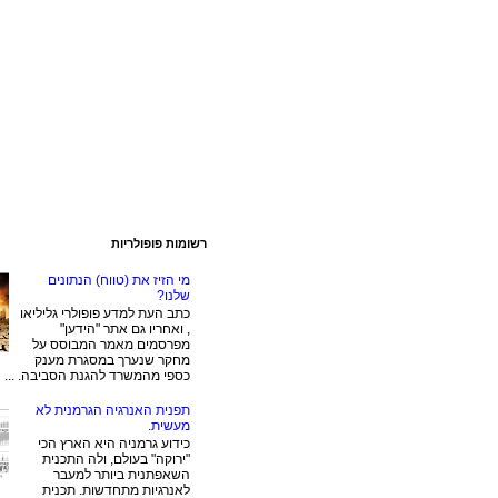
רשומות פופולריות
מי הזיז את (טווח) הנתונים
שלנו?
כתב העת למדע פופולרי גליליאו
, ואחריו גם אתר "הידען"
מפרסמים מאמר המבוסס על
מחקר שנערך במסגרת מענק
כספי מהמשרד להגנת הסביבה. ...
תפנית האנרגיה הגרמנית לא
מעשית.
כידוע גרמניה היא הארץ הכי
"ירוקה" בעולם, ולה התכנית
השאפתנית ביותר למעבר
לאנרגיות מתחדשות. תכנית