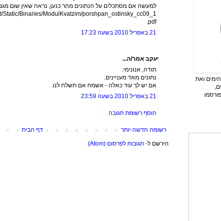
למעשה אם מסתכלים על הנתונים מהר כנען, נראה שאין שום מג
ent/Static/Binaries/ModulKvatzim/porshpan_ostinsky_cc09_1
.pdf
21 באפריל 2010 בשעה 17:23
יעקב אמר/ה...
תודה, אנונימי.
נתונים מאד מעניינים.
ימים ואת
אם יש לך עוד כאלה - אשמח אם תשלח לנו.
ם,
פורסמו
21 באפריל 2010 בשעה 23:59
הוסף רשומת תגובה
רשומה חדשה יותר
דף הבית
הירשם ל-
תגובות לפרסום (Atom)