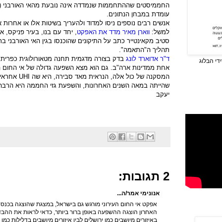
החממיסטים שההתחממות שנמדדה אינה נובעת מהאי האורבני (כי
עומדת במבחן הנתונים.
אנשים רבים נוספים ניסו למדוד ולהעריך בשיטות אלו או אחרו
למשל:
ווארן מאיר מדד את האפקט
, יחד עם בנו, בעיר פניקס, א
סטיב מקאינטייר כתב על התיקונים שהוכנסו בגין האי האורבני ב
תהליך ה"התאמה".
ד"ר אדוארד לונג
בדק בצורה מדגמית תחנה מטאורולוגית כפרית 
די הבלוג
אחת ממדינות ארה"ב. גם הוא מצא השפעה גדולה של אי החום הע
המסקנה של כול אלה, הנראית מאד סבירה, היא שה
UHI
אחראי 
שהייתה במאה השנים האחרונות, והשפעת גזי החממה היא הרבה 
יעקב
2 תגובות:
אנונימי אמר/ה...
אפקט אי החום העירוני מורגש גם בישראל, במצגת שהוצגה בכנס 
האחרון הוצגה ההשפעה באופן ברור ביותר, כדאי לראות את ההבד
באיזורים מיושבים כמו ירושלים לבין איזורים מיושבים בדלילות כמו 