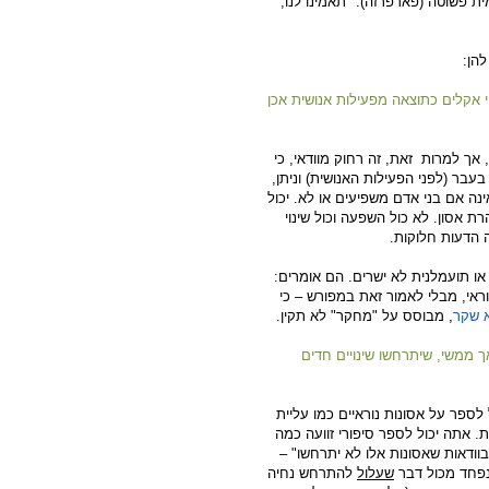
אומר, בלשון עממית פשוטה (פארפרזה): "תאמינו לנו,
להן:
ו ששינויי אקלים כתוצאה מפעילות אנושית אכן
אך למרות זאת, זה רחוק מוודאי, כי
בר (לפני הפעילות האנושית) וניתן,
ינה אם בני אדם משפיעים או לא. יכול
 אסון. לא כול השפעה וכול שינוי
זה הדעות חלוקות.
ו תועמלנית לא ישרים. הם אומרים:
וראי, מבלי לאמור זאת במפורש – כי
 שקר
, מבוסס על "מחקר" לא תקין.
אך ממשי, שיתרחשו שינויים חדים
לספר על אסונות נוראיים כמו עליית
טרים, או עליית טמפרטורות ב 6 או אפילו 10 מעלות. אתה יכול לספר סיפורי זוועה כמה
בוודאות שאסונות אלו לא יתרחשו" –
 נפחד מכול דבר
שעלול
להתרחש נחיה