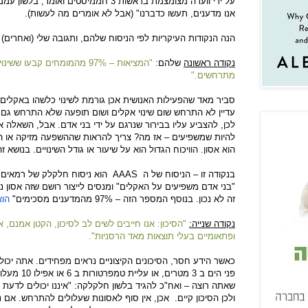
על ידי וועדה מצומצמת בראשות 3 חממיסטים ו
אנו מדענים, תעשו כדברנו" (אבל לא אומרים מה לעשות).
הנה הנקודות העיקריות לפי הניסוח שלהם, ותגובה שלי (ואחרים) 
נקודה ראשונה
שלהם:
"המציאות – 97% מהמומחים קבע
מתרחשים."
סביר מאד שהפעילות האנושית אכן גורמת לשינוי כלשהו באקלים, 
עדיין לא התרחש שום שינוי אקלים ושום תופעה שלא התרחש גם בע
לכן, להצביע עליו בבירור שנרגם על ידי בני אדם. אבל, השאלה א
להיות שמשפיעים – אז מה? צריך להראות שההשפעה מזיקה או הרת
הוא אסון. הוויכוח הגדול הוא על שיעור או גודל השינויים. בנושא 
בנקודה זו – הניסוח של ה
AAAS
הוא ניסוח חלקלק של רמאים א
"בני אדם משפיעים על האקלים" ומנסים לייצור רושם שזה אסון נ
זה לא נכון. בנוסף המספר הזה – 97% מהמדענים מסכימים"
הוא
נקודה שנייה:
"הסיכון: אנו חייבים לשים לב לסיכון, הקטן אמנם, 
ופתאומיים בעלי תוצאות מאד הרסניות".
כאשר הידע חסר, הסיכונים הקיצוניים נראים מפחידים. אתה יכול 
פני הים ב 3 מ
שאתה רוצה – ואח"כ להגיד בלשון חלקלקה: "איננו יכולים לדעת 
ולכן הסיכון קיים. אכן, אין סוף לאסונות שעלולים להתרחש. אם