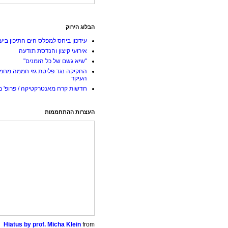
הבלוג הירוק
עידכון ביחס למפלס הים התיכון ביש
אירועי קיצון והנדסת תודעה
"שיא גשם של כל הזמנים"
החקיקה נגד פליטת גזי חממה מחמ
העיקר
חדשות קרח מאנטרקטיקה / פרופ' מי
העצרות ההתחממות
Hiatus by prof. Micha Klein
from