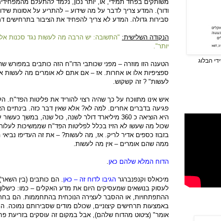
משותקים בפחד תמידי, או, יותר נכון, נלמד להתעלם מהמפחידים
ודור). המדע צריך לדבר על מה שידוע – להתריע על אסונות שיד
סבירות גדולה. המדע לא צריך להפחיד את הציבור בתרחישים דמיו
הנקודה השלישית:
"התשובה: יש הרבה מה לעשות נגד סכנות אלה,
יותר".
די הבלוג
הטענה הזו מוזרה – מפני שכותבי הדו"ח הזה כותבים במפורש שה
ספציפיות אלו או אחרות. אז – אם אתם לא אומרים מה לעשות א
לעשות" ? זה קשקוש.
איש אינו מתווכח על כך שהיה רצוי להוריד את פליטות הפד"ח. הלו
פגיעה בדברים אחרים. למה לא? אלא שאין דבר כזה. בינתיים ה
היא הוציאה כ 360 מיליארד דולר לשנה, כול שנה, במשך
שכול מה שעשו לא הזיז בכלל לפליטות הפד"ח שממשיכות לעלות 
בזבוז כספים אדיר לריק. אז, מה לעשות? – את זה העדיפו נביאי
ממה שהם אומרים – אין מה לעשות.
הדוח המלא שלהם כאן
.
מיכאלס וקנפנברגר
הגיבו לדוח זה – כאן
. הם כותבים (בין השאר)
לעסוק בנושאים שמעסיקים היום את מדע האקלים – כמו: כישלון 
ההתפתחויות, או ההסבר לעצירה הנוכחית בהתחממות. הם בחרו
באמצעות תרחישים קיצוניים, שכולם מודים שסבירותם נמוכה. ה
אומר" (ציטוט מהדוח שלהם), אבל במקום זה עוסקים בזריעת פח