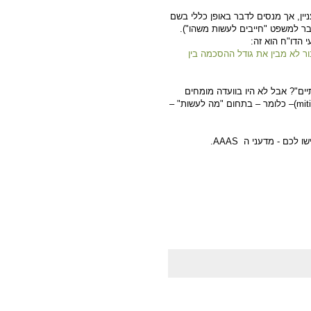
יין, אך מנסים לדבר באופן כללי בשם
ר למשפט "חייבים לעשות משהו").
הדו"ח הוא זה:
 לא מבין את גודל ההסכמה בין
ים"? אבל לא היו בוועדה מומחים
(mit
– כלומר – בתחום "מה לעשות"
–
ו לכם - מדעני ה
AAAS
.