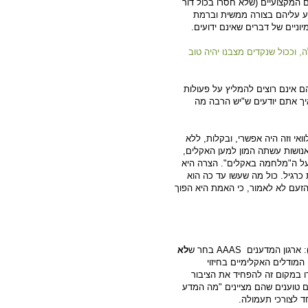
 המקצועיים (שלא חסרו בכול דור
וע עליהם בצורה ממשית וברמת
ניים של דברים שאינם ידועים.
 וככול שנקדים מצבנו יהיה טוב
ם אינם רוצים להמליץ על פעולות
יך אתם יודעים ש"יש הרבה מה
ואי וזה היה אפשרי, ובקלות, ללא
אנושות עשתה המון למען האקלים,
 כעשור על ה"מלחמה באקלים". הצרה היא
כרגיל. כול מה שעשו עד כה הוא
 הזעם לא לאמור, כי האמת היא הפוך
: ארגון המדענים
AAAS
בחר ש
לא
המודלים האקלימיים בחיזוי
 במקום זה להפחיד את הציבור
ם טוענים שהם מציינים "מה המדע
ד לצורכי תעמולה.