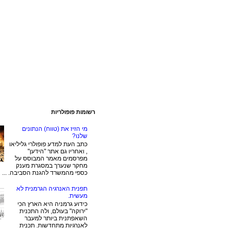
רשומות פופולריות
מי הזיז את (טווח) הנתונים
שלנו?
כתב העת למדע פופולרי גליליאו
, ואחריו גם אתר "הידען"
מפרסמים מאמר המבוסס על
מחקר שנערך במסגרת מענק
כספי מהמשרד להגנת הסביבה. ...
תפנית האנרגיה הגרמנית לא
מעשית.
כידוע גרמניה היא הארץ הכי
"ירוקה" בעולם, ולה התכנית
השאפתנית ביותר למעבר
לאנרגיות מתחדשות. תכנית