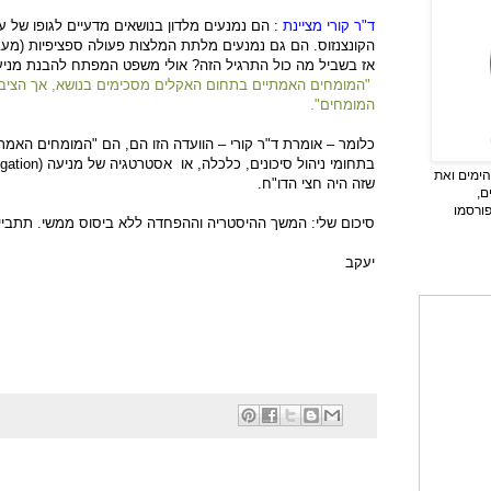
ד"ר קורי מציינת
: הם נמנעים מלדון בנושאים מדעיים לגופו של ענ
הקונצנזוס. הם גם נמנעים מלתת המלצות פעולה ספציפיות (מעב
אז בשביל מה כול התרגיל הזה? אולי משפט המפתח להבנת מניעי 
"המומחים האמתיים בתחום האקלים מסכימים בנושא, אך הציבור
המומחים".
כלומר – אומרת ד"ר קורי – הוועדה הזו הם, הם "המומחים האמתי
בתחומי ניהול סיכונים, כלכלה, או אסטרטגיה של מניעה
igation)
ימים ואת
שזה היה חצי הדו"ח.
ם,
פורסמו
סיכום שלי: המשך ההיסטריה וההפחדה ללא ביסוס ממשי. תתבייש
יעקב