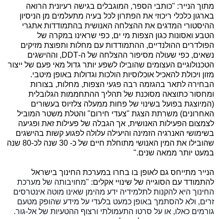
מתוך הנייר: "כותבי הספר, המוגבלים בגישה רעיונית הרואה
בארגון כלכלי ריכוזי את הפתרון לכל בעיה מתעלמים מן הניסיון
ההיסטורי המדגים את ההצלחה האנושית בהתמודדות אתגרי
הטבע ואסונות כגון הצפות מי ים, כפי שראינו במקרה של
הפולדרים ההולנדיים, ההתמודדות עם מחלות ותפוצת מזיקים
נשאים, כפי שעולה מסיפור ההצלחה של ה-DDT, וההישגים
הטכנולוגיים העצומים שהובילו לשפע יותר גדול מאי פעם של ייצור
מזון ויכולת להאכיל אוכלוסיות הולכות וגדולות באופן מיטבי.
הבחירה לתאר בהגזמה רבה פגעי הצפות, מחלות, בצורות
ומחסור כתוצאה מסוכנת של תהליך ההתחממות הגלובלית
(המיוצגת בפועל בשינוי של פחות ממעלה צלזיוס בעשורים
האחרונים) משרתת הצגת "צעדי חירום" והטלת משטר המוביל
לצמצום הפעילות האנושית, אך הגבלה של פעילות זאת ופגיעה
בשימושי האנרגיה הזמינה והיעילה עלולה לפגוע קשות בהישגים
שהובילו את המין האנושי מתוחלת חיים של כ- 30 שנה לכ-80 שנה
במעט יותר ממאה שנים."
הנייר מתייחס גם לאופן בו בחרו במערכת החינוך בישראל
להתמודד עם הסוגייה של שינויי אקלים
: "מחויבותה של מערכת
החינוך היא להקנות לתלמידיה ידע מהימן שאינו מוטה אינטרסים
זרים, ולא להסתמך באופן כמעט בלעדי על מידע שהופק
מטעם
גורמים כאלו, או על סרטו התעמולתי ורצוף ההטעיות של אל-גור.