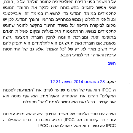
על המשמר בפני חדירת הפוליטיזציה לחומר הנלמד. על כן, חובה,
שאי אפשר להגזים בחשיבותה היא לבקר את החומר המוגש
לתלמידים במימד המדעי כדי להשאירו במימד זה, אובייקטיבי
ונטול פניות לחלוטין ממש כמתחייב מהרעיון והערך המדעי. לכן יש
מקום לביקורת חריפה על משרד החינוך בהקשר לחומר שהוגש
לתלמידים בנושא ההתחממות הגלובאלית ומקום פעילות האדם
בתופעה זאת ומבורכת היוזמה להכין חוברת המציגה גישה
מאזנת. אם חוברת זאת תוגש גם היא לתלמידים היא תעניק להם
ערך חשוב מאד לא רק של "כל האמת" אלא גם של התייחסות
ערכית וראויה יותר למדעי הטבע.
השב
יעקב
28 באוגוסט 2014 בשעה 12:31
ה IPCC הוא גוף של האו"מ שנועד לקדם את "המודעות לסכנות
האקלים" דהיינו את ההפחדה האקלימית. הוא גוף מוטה ולא
אובייקטיבי. בכול זאת הוא נחשב לאמת "זהב" מקובלת.
הצרה עם ספר הלימוד של משרד החינוך היא שהוא מציג עמדות
עוד יותר קיצוניות מה IPCC, ומציג כעובדות דברים שאפילו ה
IPCC לא טוען. הוא מסלף אפילו את ה IPCC.