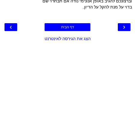
וברצונכם להגיב באופן אנונימי נודה אם תבחר/י שם
בדוי על מנת להקל על הדיון.
›
‹
דף הבית
הצג את הגירסה לאינטרנט