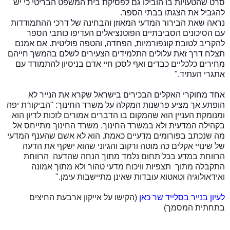
סרט שהטעויות בו הובילו גם לפסיקת בית המשפט הבריטי כי יש
להגביל את הצגתו בבתי הספר.
נראה שאת הבירור המדעי המאוזן והבחינה של דרכי ההתמודדות
עם הסיכונים הסביבתיים הפוטנציאלים העדיפו כותבי הספר
להקריב לטובת קונפורמיות, הפחדה, והטפה פוליטית. אם אמנם
תצלח דרך זאת עלולים התלמידים הצעירים לשלם בהמשך חייהם
מחירים כלכליים כבדים ואף לסכן חיי אדם בניסיון להתמודד עם
אתגרי העתיד."
אחד מחוקרי האקלים הבכירים בישראל שקרא את הנייר לא
הופתע אך מציע פרשנות המקלה על משרד החינוך: "
הביקורת יפה
ומנומקת העניין הוא שהמקום בו הדברים אמורים לזכות לדיון הוא
בקהילה המדעית ולא במשרד החינוך. משרד החינוך מתייחס אל
מה שנכתב בפורומים מדעיים כאמת. הוא לא אשם שהענף המדעי
של שינויי אקלים כה מוטה ורקוב והגיוני שהוא ישקף את הדעה
הרווחת במדע בכל תחום נלמד מתוך הנחה שהדעה הרווחת
התקבלה מתוך תצפיות וויכוח מדעי טהור ולא מתוך אמונה
ואידאולוגיה וטאטוא עובדות שאינן מתיישבות עימן."
לעיון בנייר בסלייד שר כאן
(הקישו על אייקון ארבעת החיצים
בתחתית המסמך)