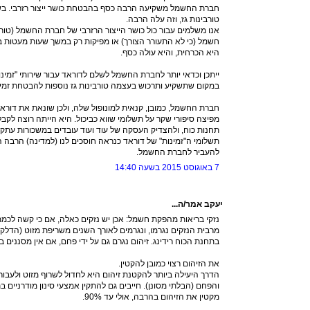
חברת החשמל משקיעה הרבה כסף בהבטחת כושר ייצור רזרבי. בש
טורבינות גז, וזה עלה הרבה.
אנו משלמים עבור כול כושר הייצור הרזרבי של חברת החשמל (טורב
חשמל (כי לא התעורר הצורך) או מפיקות רק במשך שעות מעטות בשנ
היא הכרחית, והיא עולה כסף.
ייתכן וכדאי יותר לחברת החשמל לשלם לדוראד עבור שירותי "זמינות"
במקום שתשקיע ותרכוש בעצמה טורבינות גז נוספות להבטחת זמינ
חברת החשמל, כמובן, קנאית למונופול שלה, ולכן שונאת את דוראד,
מפיצה סיפורי שקר על תשלומי שווא כביכול. היא הייתה רוצה לקבל ע
תחנות כוח, ולהצדיק העסקה של עוד ועוד עובדים במשכורות עתק.
תשלומי ה"זמינות" של דוראד כנראה חוסכים לנו (למדינה) הרבה ה
להעביר לחברת החשמל.
7 באוגוסט 2015 בשעה 14:40
יעקב אמר/ה...
נזקי בריאות מהפקת חשמל: אכן יש נזקים כאלה, אם כי קשה לכמת (
מרבית הנזקים נגרמו, ונגרמים לאורך השנים משריפת מזוט (הדלק ה
בתחנת הכוח רידינג. זיהום נגרם גם על ידי פחם, אם אין מסננים ב
את הזיהום רצוי כמובן להקטין.
והפחם (הבלתי מסונן). חייבים גם להתקין אמצעי סינון מודרניים 
מקטין את הזיהום בהרבה, אולי עד 90%.