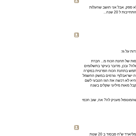
לא ספק, אבל אני חושב שהעלות
ל 20 שנה...
ת על גז:
של דוראד) ההכנסות של תחנת הכוח מ... חברת
? ובכן, מדובר בעיקר בתשלומים
תשתמש בתחנת הכוח הפרטית במקרה
שה ישראבלוף: גורמים במשק החשמל
 שהיא לא רכשה את הגז הטבעי לשם
תקבל מאות מיליוני שקלים בשנה
המונופול מעניק לה? אה, שוב חכמי
רק שכחתי לציין שזה נתון לרבעון , בשנה זה 560 מליון ש"ח או 11 מליארד ש"ח סבסוד ב 20 שנות