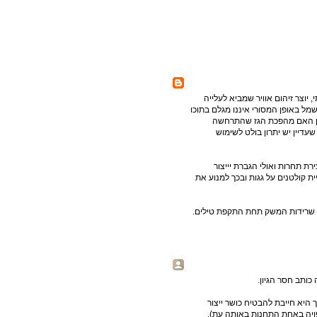
וצר זיהום אוויר שמביא לעלייה
ל באופן המסורי איננו מגלם בתוכו
חון האם מהפכת הגז שהתרחשה
יין יש יתרון בולט לשימוש
ירת תחרות ואולי הגברת יייצור
ת קולטנים על גגות ובכך למנוע את
את שרידות המשק תחת התקפת טילים.
כותב חסר הגיון.
יא חייבת להבטיח כושר ייצור
ויה באחת התחנות באותה עת).