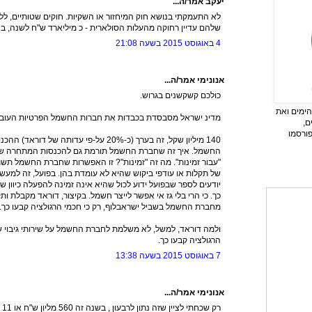
יעקב אמר/ה...
לא התעמקתי בנושא חוק המיחזור או השקיות. חוקים שטותיים, ל
שלהם עדיין רחוקה מהעלות הסולארית - כ מיליארד ש"ח לשנה, בהתחייבות 
4 באוגוסט 2015 בשעה 21:08
אנונימי אמר/ה...
כולכם קשקשנים בגרוש.
ימים ואת
מדינ ישראל מסבסדת בכבדות את חברות החשמל הפרטיות העובדו
ם,
פורסמו
140 מיליון שקל, זה בערך (כ-20% על-פי עדותה 
החשמל. איך זה שחברת החשמל תורמת גם להכנסות המתחרה שלה
"עבור זמינות". מה זה "זמינות"? זו האפשרות שחברת החשמל 
של תקלות או עודפי ביקוש שהיא לא עומדת בהן. בפועל, זה למע
יודעים לספר שבפועל ידוע לכול שהיא אינה זמינה להפעלה כיוון
כך. כי הרי בלי גז אי אפשר לייצר חשמל. בקיצור, דוראד מקבלת ו
מחברת החשמל בשביל ישראבלוף, רק כי חכמי הרגולציה קבעו כך.
ולמה דוראד, למשל, לא משלמת לחברת החשמל על שירותי גיבוי ש
הרגולציה קבעו כך.
7 באוגוסט 2015 בשעה 13:38
אנונימי אמר/ה...