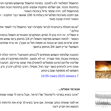
החשמל הסולארי לא רלוונטי. כמויות החשמל שהשמש מפיקה זעירו
בתחנות הכוח. אם ישלימו התקנת אמצעי סינון בתחנות הכוח הפחמ
מהחשמל לגז, יהיה שיפור גדול באיכות האוויר.
אם יתקינו מערכות סולאריות בעלות פי 0
האוויר תהיה קטנה מאד.
"ש גם תועלת ביטחונית לביזור מקורות ייצור החשמל כדי לשפר 
טילים."
זו אשלייה. זה היה נכון לו הפיקו המתקנים המבוזרים חשמל בכמויות
כאמור - לוחות השמש מפיקות חשמל ר
ימים ארוכים (אם יש עננות או סופות חול או אובך). אז נניח שתחנת
השמש? עדיין תשב 3/4 מהזמן בחושך.
הטענה שלוחות השמש מוסיפים ל"בטחון האנרגטי" הייתה יכולה להי
בכמויות טובות, מתי שצריך. זה לא המצב. הלוחות מפיקים רק זמן מועט
שליטה עליהם (איננו מסוגלים להפעילן מתי שאנו צריכים). הטענה 
אתה חייב להחזיק כושר ייצור רגיל, פוסילי, רזרבי (ודלק רזרבי), ורק
השמש לא מספקת שום ביטחון.
7 באוגוסט 2015 בשעה 14:55
אנונימי אמר/ה...
"אינני בקיא בפרטי ה"זמינות" של דוראד, אבל נראה לי שמה שאתה 
אז לפני שאתה כותב שטויות, אם אינך בקיא לך קרא את הדוחות 
הנושא ואז תביע דעה.