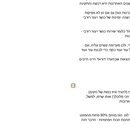
נים האחרונות היא רכשה והתקינה
ינות הגז) גם אם הן לא מפיקות
ה. זמינות של כושר ייצור רזרבי
 כלומר שירותי כושר ייצור רזרבי -
ות.
 ולכן מערימה קשיים עליה, וגם
וד ועוד כסף, כדי לבנות עוד ועוד
וצאות שבהעדר דוראד היינו חייבים
להגיד איזו כמות של נזקים).
כי מלוכלך) אותו שרפו, למשל,
ארובות.
הדרך היעילה ביותר להקטנת זיהום היא לחדול לשרוף מזוט ולעבור לגז. הגז מזהם 90% פחות מהמזוט
בתחנות הכוח הפחמיות - הדבר הזה