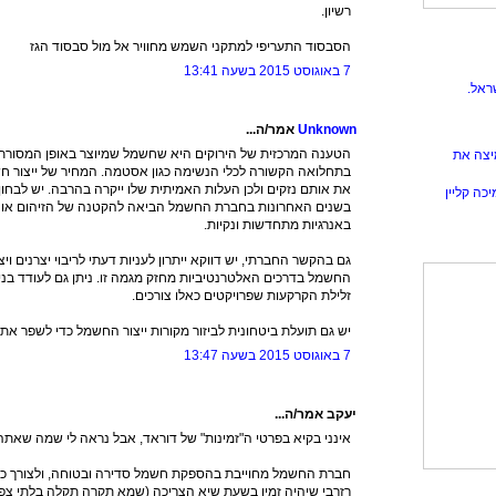
רשיון.
הסבסוד התעריפי למתקני השמש מחוויר אל מול סבסוד הגז
7 באוגוסט 2015 בשעה 13:41
ראל.
Unknown
אמר/ה...
הטענה המרכזית של הירוקים היא שחשמל שמיוצר באופן המסורתי, י
יצה את
בתחלואה הקשורה לכלי הנשימה כגון אסטמה. המחיר של ייצור חשמ
את אותם נזקים ולכן העלות האמיתית שלו ייקרה בהרבה. יש לב
כה קליין
בשנים האחרונות בחברת החשמל הביאה להקטנה של הזיהום או שעד
באנרגיות מתחדשות ונקיות.
גם בהקשר החברתי, יש דווקא ייתרון לעניות דעתי לריבוי יצרנים ויצ
החשמל בדרכים האלטרנטיביות מחזק מגמה זו. ניתן גם לעודד בניי
זלילת הקרקעות שפרויקטים כאלו צורכים.
יש גם תועלת ביטחונית לביזור מקורות ייצור החשמל כדי לשפר 
7 באוגוסט 2015 בשעה 13:47
יעקב אמר/ה...
אינני בקיא בפרטי ה"זמינות" של דוראד, אבל נראה לי שמה שאתה 
חברת החשמל מחוייבת בהספקת חשמל סדירה ובטוחה, ולצורך כך ה
רזרבי שיהיה זמין בשעת שיא הצריכה (שמא תקרה תקלה בלתי צפ