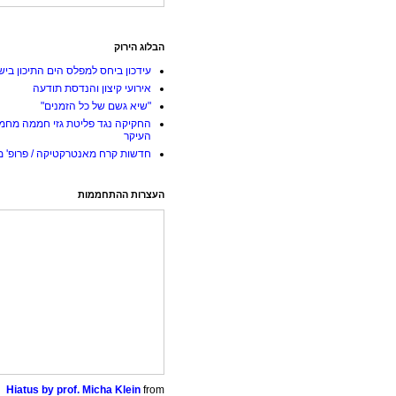
הבלוג הירוק
עידכון ביחס למפלס הים התיכון ביש
אירועי קיצון והנדסת תודעה
"שיא גשם של כל הזמנים"
החקיקה נגד פליטת גזי חממה מחמ
העיקר
חדשות קרח מאנטרקטיקה / פרופ' מי
העצרות ההתחממות
Hiatus by prof. Micha Klein
from