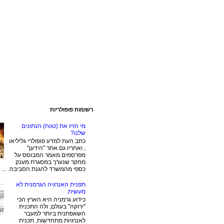
רשומות פופולריות
מי הזיז את (טווח) הנתונים
שלנו?
כתב העת למדע פופולרי גליליאו
, ואחריו גם אתר "הידען"
מפרסמים מאמר המבוסס על
מחקר שנערך במסגרת מענק
כספי מהמשרד להגנת הסביבה. ...
תפנית האנרגיה הגרמנית לא
מעשית.
כידוע גרמניה היא הארץ הכי
"ירוקה" בעולם, ולה התכנית
השאפתנית ביותר למעבר
לאנרגיות מתחדשות. תכנית