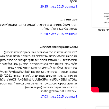
הכסף.
3 באוגוסט 2015 בשעה 20:35
יעקב אמר/ה...
ואתה מקבל כתמורה אימרות יפות: "השמש בחינם, החשמל ירוק ובר 
מכיסך, בלית ברירה)".. וכאלה.
די הבלוג
3 באוגוסט 2015 בשעה 21:28
shefin@zahav.net.il אמר/ה...
"כדי שהרוע ינצח די בכך שהטובים ישבו בשקט" (אדמונד ברק)
זה המוטו שמופיע בבלוג של איתמר לוי - "אופנן". הבלוג הירוק מ
המתירקקים. אני משתדל לתרום את חלקי בקעקוע המהפכה האקולו
גלעד ארדן, בהיותו השר להגנת הסביבה. רמז: אין שמץ של קשר בי
את הסרטון הרלבנטי לאנרגיה מהשמש הכנתי לפני 4 שנים:
אנרגיה חלופית - מתחדשת, שריפת גזם http://www.youtube.com/watch?v=dzxWqJr5at4
זהו אחד מתשעה סרטונים שמהווים את "מגזין המיחזור 2011", 29 דקות:
watch?v=eYeKG_fov94&list=UUvEoGPnmceF5bN9EM_p7J6w
אל תשבו בשקט. אבי גבאי, השר שיושב היום בכיסא "הגנת הסביב
בסדרה - חוק שקיות הנשיאה (שקיות גופייה).
יאיר שפי shefin@zahav.net.il
4 באוגוסט 2015 בשעה 17:03