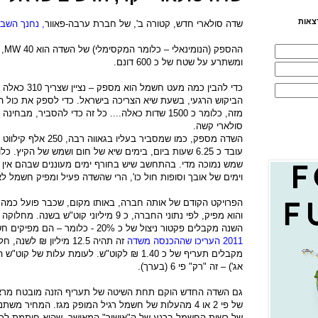
צאות
שדה סולארי חדש, קטורה ב', של חברת ערבה-פאוור
, נחנך השב
ההספק (הנומינאלי – כלומר המקסימלי) של השדה הוא 40
MW
ומשתרע על שטח של כ 600 דונם.
כדי להבין כמה מ
הביקוש הרגעי, בשעת שיא הצריכה בישראל. כדי לספק את כול ה
מזה, כלומר כ 1500 שדות כאלה.... כל זה כדי להסביר,
סולארי קשה.
השדה מספק, כמו שמסביר ב
שמש נמוכה מדי. בהתחשב שיש בחורף ימים מעוננים שבהם אין 
וימים של אובך וסופות חול כו', הרי שהשדה פעיל ומפיק חשמל לא יותר מ %
הפרויקט הקודם של אותה חברה, באותו מקום, שכבר פועל כמה שנים
השנה מקבלים פקטור ניצול של כ 20% - כלומר – הם מפיקים חשמל, מקסימום, 20% מהזמן.
2011 העריכו שההכנסה משדה
אג') – זה "רק" פי 6 (בערך).
של פי 2 או 4 מהעלות של חשמל רגיל המופק מגז. המחיר
של רשות החשמל ברגע של ה"אישור" המאושר, שהוא חותמת לכס