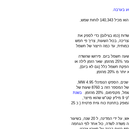
וע בערבה
.
, הוא מכיל 140,343 לוחות שמש,
עט חשמל הוא מספק – נציין שצריך 310 כאלה שדות (כמו בצילום) כדי לספק את
צריכה, בכול השעות, צריך פי חמש
 מבחינה כמותית, עד כמה הייצור של חשמל
עליו בגאווה רבה, 250 אלף קילווט שעה חשמל ביום. פירושו שהשדה
עובד כ 6.25 שעות ביום, בימים שיא של חום ושמש של הקיץ. כלומר 25% מהזמן. שאר הזמן לילה או
הפקת חשמל כלל (גם לא ביום),
20 מהזמן.
, הספקו הנומינלי 4.95
MW
,
והוא מפיק, לפי נתוני החברה, כ 9 מיליוני קוט"ש בשנה. מחלוקה של המספר הזה ב 8760 שעות של
בשנת
זה תהיה 12.5 מיליון ₪ לשנה, חלקי 9 מיליון קוט"ש שהוא מייצר,
מקבלים תעריף של כ 1.40 ₪ לקוט"ש. לעומת עלות של קוט"ש המופק בתחנת כוח גזית פרטית ( כ 25
גם השדה החדש הוקם תחת השיטה של תעריף הזנה מובטח מראש, על ידי המדינה, ל 20 שנה, בשיעור
 משתנה משדה לשדה, כול אחד לפי הגחמה
ף בטוח בבנק על חשבון צרכני