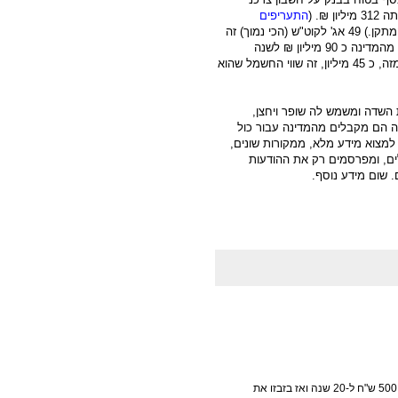
ן ₪. (
התעריפים
נעים בין 162 אג' לקוט"ש ל 49 אג', תלוי מתי אושר המתקן.) 49 אג' לקוט"ש (הכי נמוך) זה
"רק" פי שניים מעלות חשמל בתחנות גז. המתקן הזה עשוי לקבל מהמדינה כ 90 מיליון ₪ לשנה
(מינימום), מובטח ל 20 שנה עם הצמדה מלאה למדד. אולי חצי מזה, כ 45 מיליון, זה שווי החשמל שהוא
השדה ומשמש לה שופר ויחצן,
ה הם מקבלים מהמדינה עבור כול
למצוא מידע מלא, ממקורות שונים,
ים, ומפרסמים רק את ההודעות
 שום מידע נוסף.
בקיצור, זה כאילו שהכריחו כל משפחה בישראל לקחת הלוואה של 500 ש"ח ל-20 שנה ואז בזבזו את