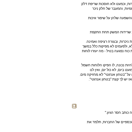
ת, וכמעט ולא חוסכות שריפת דלק
יות, והמעבר של חלק ניכר
10 שאשר כבר התקינו - ההשפעה שלהן על שיפור איכות
את שרידות המשק תחת התקפת
 ניכרות, ובצורה רציפה ואמינה.
ק 1/4 מהזמן ביום שמש מלא, ולפעמים לא מפיקות כלל במשך
 כוח נפגעה בטיל - מה יעזרו לוחות
ות נכונה, לו הפיקו הלוחות חשמל
 ביום, לא כול יום, ואין לנו
על "בטחון אנרגטי" לא מחזיקה מים.
 אז יש לך קצת "בטחון אנרגטי".
כותב חסר הגיון."
הכספיים של החברות, תלמד את