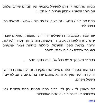
מכיוון שתחנות גז ניתן להפעיל בקבועי זמן קצרים שילוב שלהם
עם רוח / שמש + אחסון אנרגיה הוא הכיוון.
פחם עם רוח / שמש - זה בעיה, גז עם רוח / שמש - מתאים כמו
כפפה ליד.
עוד עשור , כשמכוניות חשמליות יהיו יותר נפוצות , פתאום יתברר
שיש פתרון לאגירת אנרגיה - מכוניות חונות וזה יצטרף לסוללות
זרימה ברמת ספקי החשמל, סוללות ביתיות ושאר אמצעים
לאגירת אנרגיה - אפילו גלגלי תנופה
ברור לי שאין לך מושג בכל אלו, אבל בסוף תדע.....
דבר אחד בטוח - הפחם סיים את תפקידו . זה יקח שנות דור , אך
זה קורה - כפי שאף אחד לא מחמם יותר בתים עם פחם, לא ייצרו
חשמל מפחם.
אל תאמין לי - רק לך ובדוק כמה תחנות פחם חדשות נבנו
באירופה או בארה"ב ב- 3 שנים האחרונות.
השב