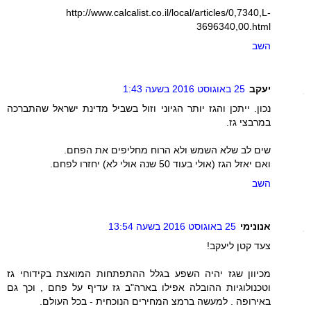
http://www.calcalist.co.il/local/articles/0,7340,L-
3696340,00.html
השב
יעקב
25 באוגוסט 2016 בשעה 1:43
נכון. ייתכן והגז יותר הגיוני וזול בשביל מדינת ישראל שהתברכה
במרבצי גז.
שים לב שלא השמש ולא הרוח מחליפים את הפחם.
ואם יאזל הגז (אולי בעוד 50 שנה אולי לא) יחזרו לפחם.
השב
אנונימי
25 באוגוסט 2016 בשעה 13:54
צעד קטן ליעקב!
מכיוון שגז יהיה השפע בגלל ההתפתחות המואצת בקידוחי גז
וטכנולוגיות ההובלה אפילו בארה"ב גז עדיף על פחם , וכך גם
באירופה . למעשה ברמצ המחירים הנוכחית - בכל העולם.