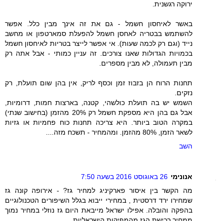
ירוקה רגשנית.
באשר לאיחסון חשמל - גם את זה אינך מבין כלל. אפשר
להשתמש בבטריה לאחסן חשמל להפעלת סמארטפון או מחשב
נייד (וגם רק לכמה שעות). אי אפשר לייצר בטריות לאיחסון חשמל
בכמויות הגדולות שאנו צורכים. זה עניין כמותי - אבל אתה רק
מבין תעמולה, לא מבין מספרים.
תחנות הרוח הן בזבוז זמן וכסף לריק, אין בהן שום תועלת, רק
נזקים.
השמש יש בה תועלת כולשהי, קטנה, בארצות חמות, דרומיות,
אבל גם בהן היא מספקת חשמל רק 20% מהזמן (בחישוב שנתי)
במקרה הטוב ביותר. היא צריכה תחנות כוח פחמיות או גזיות
לשאר הזמן, 80% מהזמן. ומהמחיר - תשכח מזה....
השב
אנונימי
26 באוגוסט 2016 בשעה 7:50
מה הקשר בין איסור פארקיניג למחיר גז? - אירופה קונה גז
שמחירו ירד דרסטית , במחירי ייבוא בגלל השיפורים הטכנולוגיים
בהפקה והובלה. אפילו ישראל מייבאת היום גז נוזלי במחיר נמוך
ממחיר רכישת הגז מהמפיקות הישראליות....