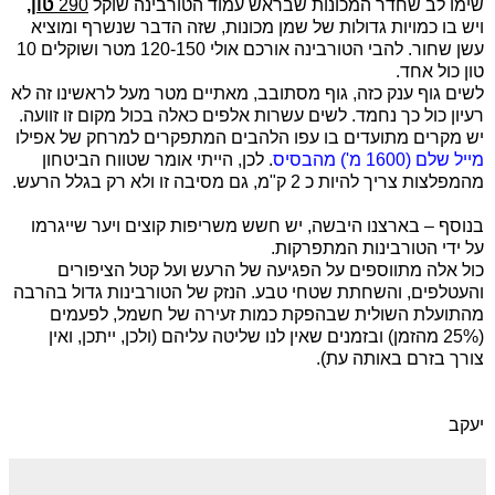
שימו לב שחדר המכונות שבראש עמוד הטורבינה שוקל
290
טון
,
ויש בו כמויות גדולות של שמן מכונות, שזה הדבר שנשרף ומוציא
עשן שחור. להבי הטורבינה אורכם אולי 120-150 מטר ושוקלים 10
טון כול אחד.
לשים גוף ענק כזה, גוף מסתובב, מאתיים מטר מעל לראשינו זה לא
רעיון כול כך נחמד. לשים עשרות אלפים כאלה בכול מקום זו זוועה.
יש מקרים מתועדים בו עפו הלהבים המתפקרים למרחק של אפילו
מייל שלם (1600 מ') מהבסיס
. לכן, הייתי אומר שטווח הביטחון
מהמפלצות צריך להיות כ 2 ק"מ, גם מסיבה זו ולא רק בגלל הרעש.
בנוסף – בארצנו היבשה, יש חשש משריפות קוצים ויער שייגרמו
על ידי הטורבינות המתפרקות.
כול אלה מתווספים על הפגיעה של הרעש ועל קטל הציפורים
והעטלפים, והשחתת שטחי טבע. הנזק של הטורבינות גדול בהרבה
מהתועלת השולית שבהפקת כמות זעירה של חשמל, לפעמים
(25% מהזמן) ובזמנים שאין לנו שליטה עליהם (ולכן, ייתכן, ואין
צורך בזרם באותה עת).
יעקב