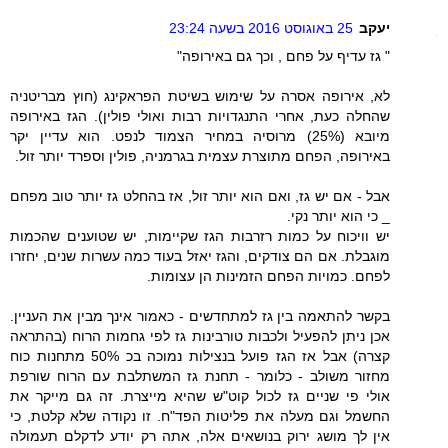
יעקב
25 באוגוסט 2016 בשעה 23:24
" גז עדיף על פחם , וכך גם באירופה"
לא, אירופה אסרה על שימוש בשיטת הפראקינג (חוץ מבריטניה
שהחלה כעת, אחרי התנגדויות רבות ואולי פולין). הגז באירופה
מיובא (25%) מרוסיה במחיר הצמוד לנפט. הוא עדיין יקר
באירופה, הפחם מתוצרת עצמית בגרמניה, פולין וספרד יותר זול.
אבל - אם יש גז, ואם הוא יותר זול, אז בהחלט גז יותר טוב מפחם
_ כי הוא יותר נקי.
יש וויכוח על כמות רזרבות הגז שקיימות, יש שטוענים שהכמות
מוגבלת. אם הם צודקים, והגז יאזל בעוד כמה עשרות שנים, יחזרו
לפחם. כמויות הפחם הזמינות הן עצומות.
בקשר להתאמה בין גז למתחדשים - כאמור אינך מבין את העניין.
אכן ניתן להפעיל ולכבות טורבינות גז לפי גחמות הרוח (בהתראה
קצרה) אבל אז הגז פועל בנצילות נמוכה בכ 50% מתחנות כוח
מחזור משולב - כלומר - תחנת גז המשתלבת עם הרוח שורפת
אולי פי שניים גז לכול קוט"ש שהיא מייצרת. זה גם מייקר את
החשמל וגם מעלה את פליטות הפד"ח. זו נקודה שלא קלטת, כי
אין לך מושג ירוק בנושאים אלה, אתה רק יודע לדקלם תעמולה