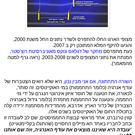
מצופי הארגו החלו להתפרס ולשדר נתונים החל משנת 2000,
והגיעו להיקף המלא המתוכנן רק ב 2007.
כעת מתפרסם
מחקר של דגלאס ונוקס מאוניברסיטת רוצ'סטר
,
המנתח את נתוני המצופים לשנים 2003-2008. (ראה גרף למטה
מהמאמר).
השורה התחתונה, אם אני מבין נכון
, היא שלא רואים הצטברות של
עודף אנרגיה (כלומר התחממות) במי האוקיינוסים. זה סותר,
לכאורה, את הטענה של חוסר איזון אינרגטי הנגרם על ידי גזי
החממה, והטענה על התחממות מתמדת (כלומר גידול באנרגיה
הצבורה) של כדור הארץ. אדרבא, מהמדידות מסתמנת ירידה קלה
בתכולת החום של האוקיינוסים בשנים אלה.
קווין טרנברט, אחד מראשי קבוצת החממיסטים, שם לב לעובדה זו
וכתב לחבריו באחד הא-מיילים החסויים (שהתגלו בקליימטגייט)
"
עובדה היא שאיננו מוצאים את עודף האנרגיה, וזה שם אותנו