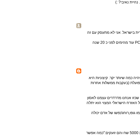
היית נאיבי? :)
רית בישראל. אני לא מתעסק עם זה
שר התשתיות שלנו, עוזי לנדאו, יש לו היסטוריה של נסיונות להיות PC עוד מהימים לפני כ 20 שנה
 כמה שיותר יקר. קיצוניות היא
פועלת (בעקבות ממשלות אחרות
שכזו אנחנו מדרדרים עצמנו לאסון
 האזרח הישראלי המצוי הוא יתלה
גופו,רוחו\נפשו של אדם יכולה
אז מעלים לשידור מסכנים בשוק זוג מסכנים שהכנסתם המשותפת 5000 שח והם זועקים:"כמה אפשר