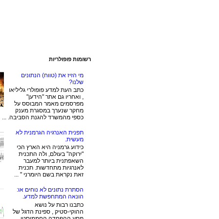
רשומות פופולריות
מי הזיז את (טווח) הנתונים
שלנו?
כתב העת למדע פופולרי גליליאו
, ואחריו גם אתר "הידען"
מפרסמים מאמר המבוסס על
מחקר שנערך במסגרת מענק
כספי מהמשרד להגנת הסביבה. ...
תפנית האנרגיה הגרמנית לא
מעשית.
כידוע גרמניה היא הארץ הכי
"ירוקה" בעולם, ולה התכנית
השאפתנית ביותר למעבר
לאנרגיות מתחדשות. תכנית
זאת נקראת בשם היומרני " ...
הסתרת נתונים לא נוחים או:
הונאה המתחפשת למדע.
כתבנו רבות על נושא
ההוקי-סטיק , ספינת הדגל של
מסע ההפחדה החממיסטי.