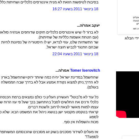
בסיבות לטיפשות הזאת לא מנית אינטרסים כלכליים ושחיתות כלל. נ
18 בינואר 2011 בשעה 16:27
יעקב אמר/ה...
לא ברור לי שיש אינטרסים כלכליים חזקים שדוחפים אנרגיה סולא
(עם הטחת אשמות כלליות של שחיתות).
די הבלוג
שבהם התנגד לכביש חוצה ישראל.
18 בינואר 2011 בשעה 22:04
Tomer Iserovitch
אמר/ה...
שהחשמל במדינת ישראל יהיה כמה שיותר ירוק=שהחשמל בארץ יהיה
לא הדרך,ניתן למצוא נקודת אמצע אבל לא בדרך שבה הממשלה 
בעולם).
כל עוד לא מ"בוטל" העשירון העליון כי כולם נמצאים ברמת הכנסה 
כלכלי ודנים את החלשים לסבל בהתחשב בכך שעל פי עוז הרוח של
עצמו למוות מאשר לצאת לרחוב ולשנות דברים.
קראתי בטקסט מקצועי ישן בנושא ניהול את המשפט הבא: שלא כמו 
לספוג
מכות והשפלות אין סוף.
לספוג?!"