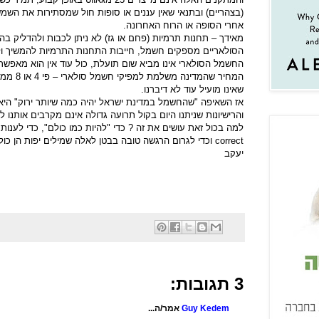
(בצהריים) ובתנאי שאין עננים או סופות חול שמסתירות את השמש
אחרי הסופה או הרוח האחרונה.
מאידך – תחנות תרמיות (פחם או גז) לא ניתן לכבות ולהדליק ב
הסולאריים מספקים חשמל, חייבות התחנות התרמיות להמשיך ולע
החשמל הסולארי אינו מביא שום תועלת, כול עוד אין הוא מאפשר ל
המחיר שהמד
שאינו מועיל עוד לא דיברנו.
אז השאיפה "שהחשמל במדינת ישראל יהיה כמה שיותר ירוק" היא
והרישיונות שניתנו היום בקול תרועה גדולה אינם מקרבים אותנו
למה בכול זאת עושים את זה ? כדי "להיות כמו כולם", כדי לענות 
correct
וכדי לגרום הרגשה טובה בבטן לאלה שמילים יפות הן כ
יעקב
3 תגובות:
Guy Kedem
אמר/ה...