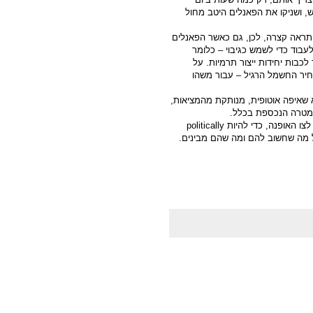
, ושניקו את הפאנלים היטב מחול
התראה קצרה, לכן, גם כאשר הפאנלים
בוד כדי לשמש כגיבוי – כלומר
כבות יחידות ייצור תרמיות. על
ינה משלמת למפיקי חשמל סולארי – פי 4 או 8 ממחיר החשמל הרגיל – עבור משהו
 שאיפה אוטופית, מנותקת מהמציאות,
 למטרה הנכספת בכלל.
לצו האופנה, כדי להיות
politically
ול מה שחשוב להם ומה שהם מבינים.