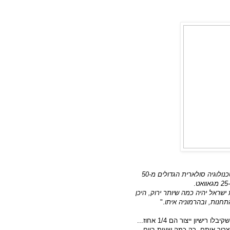
שר התשתיות חתם על רישיונות להקמת מתקני ייצור בטכנולוגיה סולארית הגדולים מ-50
.
שראל יהיה כמה שיותר ירוק, היכן
תחנות, ובהרמוניה איתו
."
מה המציאות: מדינת ישראל צורכת כ 10,000 מגאווט חשמל. 25 שקיבלו רישיון ייצור הם 1/4 אחוז...
ן קבוע, תמיד כשצריך אותם, רק כמה שעות ביום