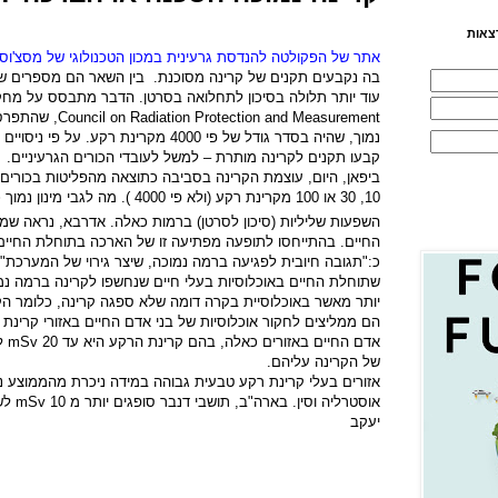
צאות
אתר של הפקולטה להנדסת גרעינית במכון הטכנולוגי של מסצ'וס
בה נקבעים תקנים של קרינה מסוכנת.
בין השאר הם מספרים שכ
עוד יותר תלולה בסיכון לתחלואה בסרטן. הדבר מתבסס על מ
Council on Radiation Protection and Measurement
נמוך, שהיה בסדר גודל של פי 4000 מקרינת ר
קבעו תקנים לקרינה מותרת – למשל לעובדי הכורים הגרעיניים.
ביפאן, היום, עוצמת הקרינה בסביבה כתוצאה מהפליטות בכורים 
10, 30 או 100 מקרינת רקע (ולא פי 4000 ). מה לגבי מינון נמוך כזה ? ה
השפעות שליליות (סיכון לסרטן) ברמות כאלה. אדרבא, נראה שמ
החיים. בהתייחסו לתופעה מפתיעה זו של הארכה בתוחלת החיים
כ:"תגובה חיובית לפגיעה ברמה נמוכה, שיצר גירוי של המערכת".
שתוחלת החיים באוכלוסיות בעלי חיים שנחשפו לקרינה ברמה נמו
יותר מאשר באוכלוסיית בקרה דומה שלא ספגה קרינה, כלומר הקר
הם ממליצים לחקור אוכלוסיות של בני אדם החיים באזורי קרינת 
אדם החיים באזורים כאלה, בהם קרינת הרקע היא עד 20
mSv
לש
של הקרינה עליהם.
אזורים בעלי קרינת רקע טבעית גבוהה במידה ניכרת מהממוצע נמצ
אוסטרליה וסין. בארה"ב, תושבי דנבר סופגים יותר מ 10
mSv
לש
יעקב