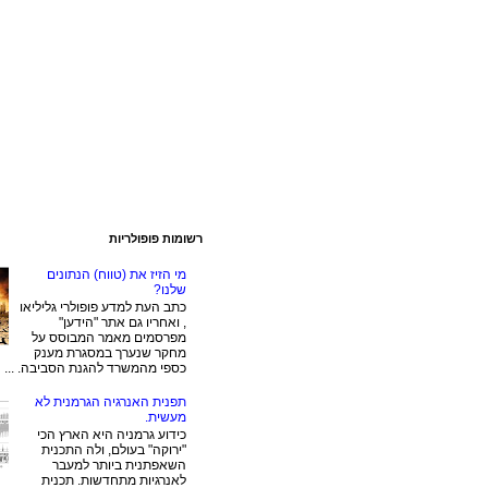
רשומות פופולריות
מי הזיז את (טווח) הנתונים
שלנו?
כתב העת למדע פופולרי גליליאו
, ואחריו גם אתר "הידען"
מפרסמים מאמר המבוסס על
מחקר שנערך במסגרת מענק
כספי מהמשרד להגנת הסביבה. ...
תפנית האנרגיה הגרמנית לא
מעשית.
כידוע גרמניה היא הארץ הכי
"ירוקה" בעולם, ולה התכנית
השאפתנית ביותר למעבר
לאנרגיות מתחדשות. תכנית