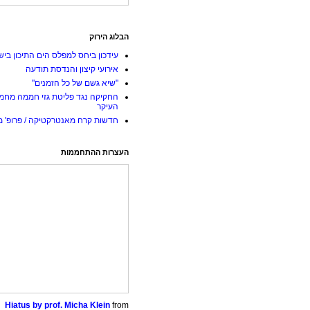
הבלוג הירוק
עידכון ביחס למפלס הים התיכון ביש
אירועי קיצון והנדסת תודעה
"שיא גשם של כל הזמנים"
החקיקה נגד פליטת גזי חממה מחמ
העיקר
חדשות קרח מאנטרקטיקה / פרופ' מי
העצרות ההתחממות
Hiatus by prof. Micha Klein
from