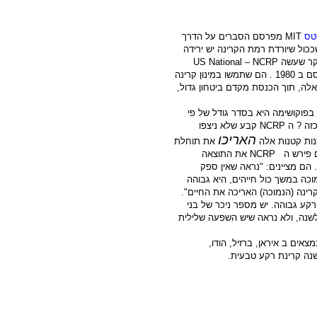
טס
MIT
מפרסם הסברים על הדרך
כול שיורדת רמת הקרינה יש ירידה
חקר שעשה
NCRP
–
US National
, שהתפרסם ב 1980 . הם שתמשו במינון קרינה
קע. על פי ניסויים אלה, תוך הכנסת מקדם ביטחון גדול,
בפוקושימה היא בסדר גודל של פי
NCRP
קבע שלא ניצפו
האריכו
נות קטנות אלה
את תוחלת
 פירש ה
NCRP
את התוצאה
 הם מציינים: "נראה שאין ספק
כה במשך כול חייהים, היא גבוהה
ינה (הנמוכה) האריכה את החיים".
רקע גבוהה. יש מספר ניכר של בני
נה, ולא נראה שיש השפעה שלילית
אים ב איראן, ברזיל, הודו,
נה קרינת רקע טבעית.