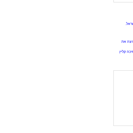
ראל.
יצה את
כה קליין