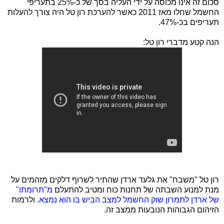
סכום זה אינו מכוסה על ידי העליה בסך של כ-25% בתעריפי
החשמל שחלו מאז 2011 כאשר להערכת רון טל היה צורך להעלות
תעריפים בכ-47%.
הנה קטע מדברי רון טל:
רון טל "משבח" את גלעד ארדן שהתיר לשרוף דלקים מזהמים על
מנת למנוע השבתה של תחנות כוח ומטיב להתעלם
מ"תרומתו"
של ארדן לתמרון שוק החשמל למצב הביש בו הוא נמצא.
ולרמות
הזיהום הגבוהות הנובעות ממצב זה.