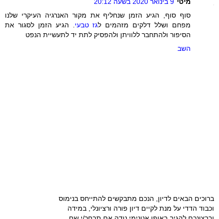
מיטי
9 בינואר 2020 בשעה 20:12
סוף סוף, הגיע הזמן שנחליף את מקור האנרגיה העיקרי שלנו
מפחם ושלל דלקים מזהמים ל
גז טבעי
. הגיע הזמן לסגור את
הסיפור ולהתחבר ללוויתן ולהפסיק לתת יד לתעשיית הנפט
השב
ברוכים הבאים לדיון, הנכם מתבקשים להתייחס בנימוס
וכבוד הדדי על מנת לקיים דיון פורה ורציונלי, במידה
וברצונכם להגיב באופן אנונימי נודה אם תבחר/י שם