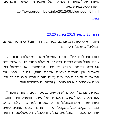
סיפרנו על "מחקר" התעמולה של האנסן מיד כאשר התפרסם.
ראה הקטע בנושא כאן:
http://www.green-logic.info/2012/08/blog-post_8.html
השב
דרור
28 בינואר 2013 בשעה 23:20
מעניין, אולי כעת תכתבו גם כמה עולה הזיהום? כי נחמד שאתם
"מגלים" שיש עלות לזיהום.
בוא נספר לכם וליו"ר חברת החשמל משהו. מי שלא מתכונן בערב
שבת. אוכל אותה בשבת. ככה זה, מי שלא מתכנן לטווח ארוך, נניח
50 שנה קדימה, מקבל כל מיני "הפתעות". אז בישראל כמו
בישראל אין תוכנית אנרגיה ארוכת טווח, וגם אין תכנון של
התשתיות האחרות כמו מים (כעת סוסוף הכינו תוכנית אבל היא
מניח שאנרגיה היא לא בעיה...) ותשתיות תחבורה ועוד.
כמו שכתבתם " דלקים לא מגיעים כבמטה קסם לתחנות הכוח."
נכון מאד, ולכן "משבר האנרגיה של משק החשמל הינו החמור
ביותר שהיה מאז ומעולם" זה רק הספתח למה שיהיה לנו , כי יש
המון פראקינג אבל במקביל הגז , הפחם והנפט הופכים קשים
יותר להפקה, והאוכלוסיה גדלה והכלכלה הקפיטליסטית רוצה