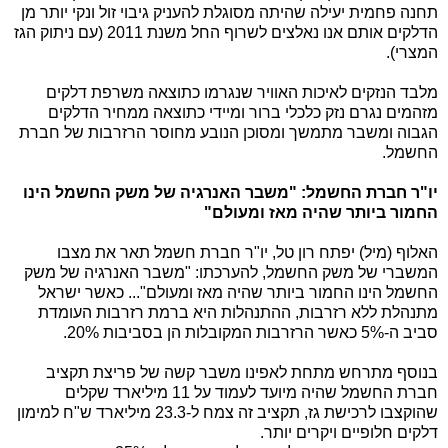
תחנה פחמית יעילה שהיתה מסוגלת להעניק גיבוי זול ונקי יותר מן
הדלקים אותם אנו נאלצים לשרוף החל משנת 2011 (עם ניתוק הגז
המצרי).
מלבד הנזקים לאיכות האוויר שנגרמו כתוצאה משרפת דלקים
מזהמים נגרם נזק כלכלי ברור ומיידי כתוצאה ממחיר הדלקים
הגבוה ומשבר מתמשך ומסוכן הנובע מחוסר הרזרבות של חברת
החשמל.
יו"ר חברת החשמל: "משבר האנרגיה של משק החשמל הינו
החמור ביותר שהיה מאז ומעולם"
האלוף (מיל) יפתח רון טל, יו"ר חברת חשמל תאר את מצבו
המשברי של משק החשמל, להערכתו: "משבר האנרגיה של משק
החשמל הינו החמור ביותר שהיה מאז ומעולם"... כאשר ישראל
מתנהלת ללא רזרבות, ההתנהלות היא ברמת רזרבות העומדת
סביב ה-5% כאשר הרזרבות המקובלות הן בסביבות 20%.
בנוסף מתרחש מתחת לאפינו משבר קשה של פריצת תקציב
חברת החשמל שהיה מיועד לעמוד על 11 מיליארד שקלים
שהוקצבו לרכישת גז, תקציב זה צמח ל-23.3 מיליארד ש"ח למימון
דלקים חלופיים ויקרים יותר.