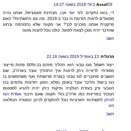
29 ביולי 2018 בשעה 14:27
Assaf
די, בואו נתקדם. לפי
יוסי אבו
, מבחינת פוטנציאל, אנחנו נהיה
מסוגלים לראות הזרמת גז כבר ב-2019. מה עם התשתיות? האם
פרקטית אנחנו מוכנים לכך? אני מקווה שלא נתמהמה וברגע
שהדבר יהיה מוכן לצאת לפועל, כולנו נוכל להנות מהגז.
השב
מרגלית
13 באפריל 2019 בשעה 22:18
ייצור חשמל מגז טבעי הוא תהליך מזהם בכ-50% פחות מייצור
מסורתי. לראייה ניתן לראות איך התהליך עובד בארה"ב, שם
תושבים מחוברים לגז טבעי בצנרת מרושתת ואף משתמשים בו
כגז בישול והדבר עובד באופן נפלא. המון יתרונות גלומים בגז
הטבעי ורק בעזרת רגולציה ופיקוח ניתן יהיה להגיע לסטטוס
הנוכחי במדינות כמו ארה"ב.כולי תקווה שעם חיבור
אסדת הגז
לוויתן
לתשתיות הארציות נוכל להתקדם לכיוון המטרה הנפלאה
הזו
השב