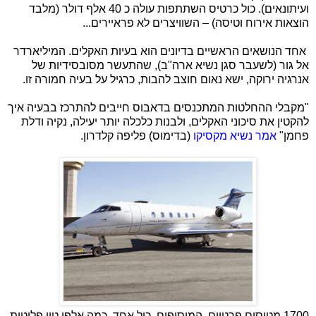
ועיתונאים). כול כרטיס השתתפות עולה כ 40 אלף דולר (מלבד
הוצאות אירוח וטיסה) – השוויצרים לא פראיירים...
אחד הנושאים הראשיים בדיונים הוא בעיות האקלים. המיליארדר
אל גור (לשעבר סגן נשיא ארה"ב), שהתעשר מסובסידיות של
אנרגיה ירוקה, ישא נאום חוצב להבות, כרגיל על בעיה חמורה זו.
"מקבלי ההחלטות המתכנסים בדאבוס חייבים להתרכז בבעיה איך
להקטין את סיכוני האקלים, ולבנות כלכלה יותר יעילה, נקיה ודלת
פחמן"
אמר נשיא מקסיקו
(בדימוס) פליפה קלדרון.
1700 מטוסים פרטיים, המוסיפים, כול אחד, כמה אלפי טון פליטות