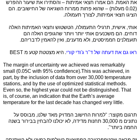
את האמת. הם אמרו חצאי אמיתות – והסתירו את שיעור ההפרש
(0.02 מעלות) – שהוא פחות ממרוח השגיאה של החישובים. הם
הציגו חצאי אמיתות, לצורך תעמולה.
אותי, אישית, תרגילי התעמולה, הטשטוש וחצאי האמיתות האלה
דוחים. הם משכנעים אותי יותר ויותר שהגופים האלה הם
תועמלנים חממיסטים, ולא מדענים, ואין להאמין לדבריהם.
ראו גם את דעתה של ד"ר ג'ודי קורי
. היא מצטטת קטע מ
BEST
The margin of uncertainty we achieved was remarkably
small (0.05C with 95% confidence).This was achieved, in
part, by the inclusion of data from over 30,000 temperature
stations, and by the use of optimized statistical methods.
Even so, the highest year could not be distinguished. That
is, of course, an indication that the Earth’s average
temperature for the last decade has changed very little.
תרגום מקוצר: "למרות החישוב המדויק מאד שלנו, מבוסס על
נתונים מ 30,000 תחנות מדידה, לא יכולנו להבחין בבירור בשנה
החמה ביותר".
זה מראה שהטמפרטורה הממוצעת העולמית כמעט ולא השתנתה