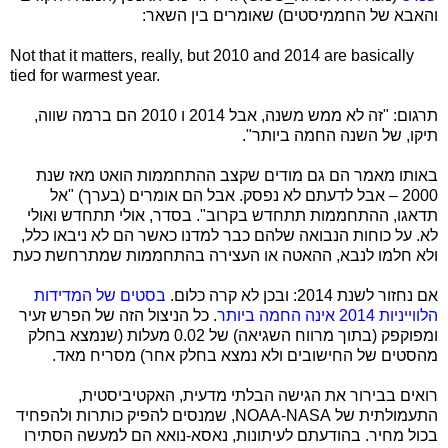
והאבא של החממיסטים) שאומרים בין השאר:
Not that it matters, really, but 2010 and 2014 are basically
tied for warmest year.
תרגום: "זה לא ממש משנה, אבל 2014 ו 2010 הם ברמה שווה,
תיקו, של השנה החמה ביותר".
באותו מאמר הם גם מודים שקצב ההתחממות הואט מאז שנת
2000 – אבל לדעתם לא נפסק. אבל הם אומרים (בערך) "אל
תדאגו, ההתחממות תתחדש בקרוב". בסדר, אולי תתחדש ואולי
לא. על כוחות הנבואה שלהם כבר למדנו כאשר הם לא ניבאו כלל,
ולא חלמו לנבא, ההאטה או העצירה בהתחממות שמתרחשת כעת
אם נחזור לשנת 2014: ובכן לא קרה כלום.
בסטים של המדידות
הלווייניות 2014 אינה החמה ביותר
. כל הניצול הזה של הפרש זעיר
ומפוקפק (בתוך מרווח השגיאה) של 0.02 מעלות (שנמצא בחלק
מהסטים של החישובים ולא נמצא בחלק אחר) מסריח מאד.
רואים בבירור את הגישה הבלתי מדעית, האקטיביסטית,
התעמולתית של
NASA
-
NOAA
, שמנסים להפיק כותרות ולהפחיד
בכול מחיר. בהודעתם לעיתונות, נאסא-נואא הם למעשה הסתירו