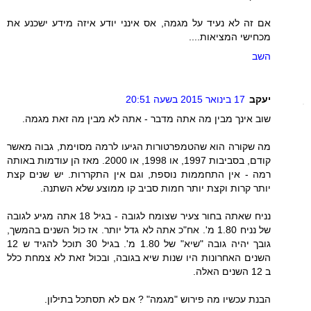
אם זה לא נעיד על מגמה, אס אינני יודע איזה מידע ישכנע את
מכחישי המציאות....
השב
יעקב
17 בינואר 2015 בשעה 20:51
שוב אינך מבין מה אתה מדבר - אתה לא מבין מה זאת מגמה.
מה שקורה הוא שהטמפרטורות הגיעו לרמה מסוימת, גבוה מאשר
קודם, בסביבות 1997, או 1998, או 2000. מאז הן עודמות באותה
רמה - אין התחממות נוספת, וגם אין התקררות. יש שנים קצת
יותר קרות וקצת יותר חמות סביב קו ממוצע שלא השתנה.
נניח שאתה בחור צעיר שצומח לגובה - בגיל 18 אתה מגיע לגובה
של נניח 1.80 מ'. אח"כ אתה לא גדל יותר. אז כול השנים בהמשך,
גובך יהיה גובה "שיא" של 1.80 מ'. בגיל 30 תוכל להגיד ש 12
השנים האחרונות היו שנות שיא בגובה, ובכול זאת לא צמחת כלל
ב 12 השנים האלה.
הבנת עכשיו מה פירוש "מגמה" ? אם לא תסתכל בתילון.