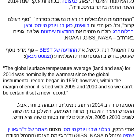
כל העיתונות העולמית יצאה,
כמצופה
, בכותרות ענק: "שנת 2014
השנה החמה ביותר בהיסטוריה",
"ההתחממות הגלובאלית הנוראית נמשכת כסדרה", "סוף העולם
קרוב", וכו'. כאן הדיווח
בוואינט
,
כאן בניו יורק טיימס
,
וכאן
בבלומברג
. כולם מצטטים את
ההודעות עיתונות
של שני גופים
בארה"ב –
NASA
_
GISS
, ו
NOAA
.
מה האמת? הנה, למשל, את
ההודעה של
BEST
– גוף מדעי נוסף
שעוסק בחישוב הטמפרטורות העולמיות: (
מצוטט מכאן
):
“The global surface temperature average (land and sea) for
2014 was nominally the warmest since the global
instrumental record began in 1850; however, within the
margin of error, it is tied with 2005 and 2010 and so we can’t
be certain it set a new record.”
הטמפרטורה ב 2014 הייתה, נומינלית, הגבוהה ביותר, אבל,
ההפרש הזעיר הוא בתוך מרווח השגיאה, והיא לכן ברמה שווה
לשנים 2010 ו 2005, ולא יכולים להיות בטוחים שזה שיא חדש.
אנדי רבקין,
בבלוג שבניו יורק טיימס
, מצטט
מאמר של ד"ר גאווין
שמיט
(מנהל ה
NASA
_
GISS
) וד"ר ג'יימס האנסן (המנהל הקודם