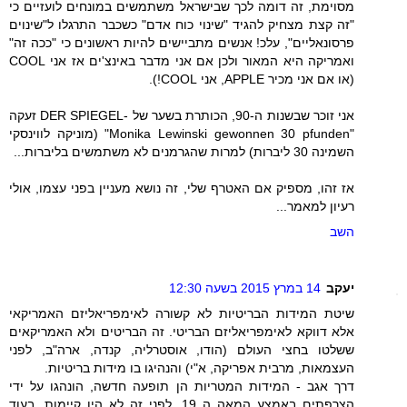
מסוימת, זה דומה לכך שבישראל משתמשים במונחים לועזיים כי
"זה קצת מצחיק להגיד "שינוי כוח אדם" כשכבר התרגלו ל"שינוים
פרסונאליים", עלכ! אנשים מתביישים להיות ראשונים כי "ככה זה"
ואמריקה היא המאור ולכן אם אני מדבר באינצ'ים אז אני COOL
(או אם אני מכיר APPLE, אני COOL!).
אני זוכר שבשנות ה-90, הכותרת בשער של -DER SPIEGEL זעקה
"Monika Lewinski gewonnen 30 pfunden" (מוניקה לווינסקי
השמינה 30 ליברות) למרות שהגרמנים לא משתמשים בליברות...
אז זהו, מספיק אם האטרף שלי, זה נושא מעניין בפני עצמו, אולי
רעיון למאמר...
השב
יעקב
14 במרץ 2015 בשעה 12:30
שיטת המידות הבריטיות לא קשורה לאימפריאליזם האמריקאי
אלא דווקא לאימפריאליזם הבריטי. זה הבריטים ולא האמריקאים
ששלטו בחצי העולם (הודו, אוסטרליה, קנדה, ארה"ב, לפני
העצמאות, מרבית אפריקה, א"י) והנהיגו בו מידות בריטיות.
דרך אגב - המידות המטריות הן תופעה חדשה, הונהגו על ידי
הצרפתים באמצע המאה ה 19. לפני זה לא היו קיימות, בעוד