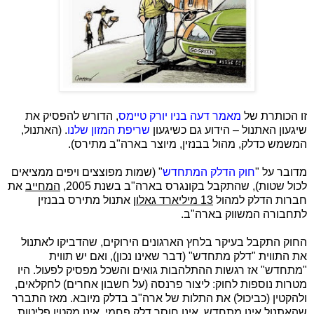
זו הכותרת של
מאמר דעה בניו יורק טיימס
, הדורש להפסיק את
שיגעון האתנול – הידוע גם כשיגעון
שריפת המזון שלנו
. (האתנול,
המשמש כדלק, מהול בבנזין, מיוצר בארה"ב מתירס).
מדובר על "
חוק הדלק המתחדש
" (שמות מפוצצים ויפים ממציאים
לכול שטות), שהתקבל בקונגרס בארה"ב בשנת 2005,
המחייב
את
חברות הדלק למהול
13 מיליארד גאלון
אתנול מתירס בבנזין
לתחבורה המשווק בארה"ב.
החוק התקבל בעיקר בלחץ הארגונים הירוקים, שהדביקו לאתנול
את התווית "דלק מתחדש" (דבר שאינו נכון), ואם יש תווית
"מתחדש" אז רגשות ההתלהבות גואים והשכל מפסיק לפעול. היו
מטרות נוספות לחוק: ליצור פרנסה (על חשבון אחרים) לחקלאים,
ולהקטין (כביכול) את התלות של ארה"ב בדלק מיובא. מאז התברר
שהאתנול אינו מתחדש, אינו חוסך דלק פחמי, אינו מקטין פליטות,