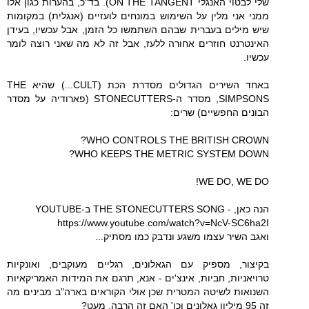
שלי לבטוי האנגלי ON THE TANGENT). בד"כ, בהערות כגון אלו
ממני אני מלין על השימוש במונחים לועזיים (אנגלית) במקומות
שיש מילים בעברית שבהם השתמשו כל הזמן, אבל עכשיו, בעידן
האינטרנט חוזרים אחורה ללעז, אבל זה לא מה שאני רוצה לומר
עכשיו.
באחד השירים הגדולים מסדרת הכת (CULT...) שהיא THE
SIMPSONS, מסדר ה-STONECUTTERS (פארודיה על מסדר
הבונים החפשיים) שרים:
WHO CONTROLS THE BRITISH CROWN?
WHO KEEPS THE METRIC SYSTEM DOWN?
WE DO, WE DO!
הנה כאן, - THE STONECUTTERS SONG ב-YOUTUBE
https://www.youtube.com/watch?v=NcV-SC6ha2I
ואגב השיר עצמו משגע ונדבק כמו מסתיק...
בקיצור, מספיק עם הגאלונים, רגליים מעוקבים, ואונקיות
טרויאניות, חביות, אינצ'ים - אנא, תרגם את המידות האמריקאיות
השנואות לשיטה המטרית שכן אולי הקוראים בארה"ב מבינים מה
זה 95 מיליון גאלונים וכו' האם זה הרבה, מעט?