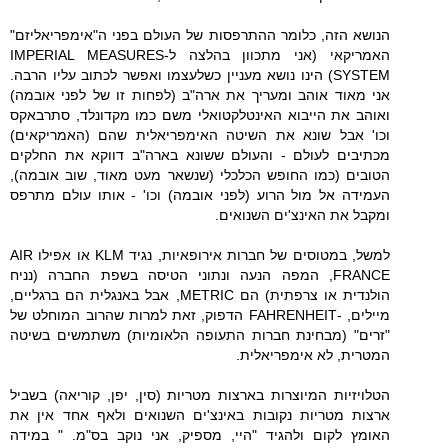
הנושא הזה, כלומר ההתרפסות של העולם בפני ה"אימפריאליזם"
האמריקאי (אני מתכוון בהלצה ל-IMPERIAL MEASURES
SYSTEM) הינו נושא מעניין כשלעצמו ואפשר לכתוב עליו הרבה.
אני מאוד אוהב ומעריך את ארה"ב (לפחות זו של לפני אובמה)
ואוהב את הייבוא האינטלקטואלי משם כמו מקדונלד, סתרבאקס
וכו' אבל שונא את השיטה האימפריאלית שהם (האמריקאים)
מכתיבים לעולם - והעולם ששונא בארה"ב דווקא את החלקים
הטובים (כמו החופש הכלכלי (שנשאר מעט מאוד, שוב אובמה),
העמידה אל מול הרוע (לפני אובמה) וכו' - אותו עולם מתרפס
ומקבל את האינצ'ים השנואים.
למשל, במטוסים של חברות אירופאיות, נגיד KLM או אפילו AIR
FRANCE, המפה הנעה ונתוני הטיסה בשפת החברה (נניח
הולנדית או צרפתית) הם METRIC, אבל באנגלית הם ברגליים,
מיילים, -FAHRENHEIT הדפוק, זאת למרות שהרוב המוחלט של
"זרים" (מבחינת חברות התעופה הלאומיות) משתמשים בשיטה
המטרית, לא אימפריאלית.
הטלויזיות המיוצרות בארצות מטריות (סין, יפן, קוריאה) בשביל
ארצות מטריות נקובות באינצ'ים השנואים ולאף אחד אין את
האומץ לקום ולהגיד "היי, מספיק, אני נוקב בס"מ. " במידה