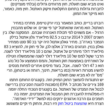
ואינו מביא שום תועלת, חוץ מרווחים גדולים (ובלתי מוצדקים)
לחברות גדולות בתחום החקלאות וזיקוק האתנול. חוץ מזה, כאמור,
הוא מייקר את המזון.
רוברט ברייס, כותב המאמר בניו יורק טיימס, מתרכז במחיר
האתנול. הוא מראה שהאתנול יקר פי שניים או שלוש מהבנזין
הרגיל – אם משווים לפי תכולת האנרגיה שבהם. המסקנה שלו: בין
השנים 2007 ל 2014 ערבבו כ 92.5 מיליארד גלון אתנול בדלק
הנמכר בארה"ב. מחיר גאלון אתנול היה יקר בכ 90 סנט ממחיר
גאלון בנזין. הנהגים בארה"ב אולצו לכן, על פי חוק זה, להוציא כ 83
מיליארד דולר מיותרים על אתנול, שהם כ 10 מיליארד דולר לשנה.
הדבר שקול למס של 10 מיליארד דולר לשנה שהממשלה הטילה
על האזרחים באמצעות חוק האתנול, והמס הממוצע על כול נהג
הוא כ 47 דולר לשנה.. אבל, בעוד מיסים אחרים לפחות מנסים
להשיג מטרות ראויות (כמו בריאות, חינוך, רווחה או ביטחון), הרי
"מס" זה לא מביא שום תועלת.
יש התנגדות להמשך החוק המזיק הזה. בקונגרס החותם חתמו
169 צירים על מכתב ל
EPA
(הסוכנות להגנת הסביבה) בדרישה
לבטל את המנדט של האתנול. גם בקונגרס הנוכחי החלה יוזמה
דו-מפלגתית להעברת חוק המבטל את המנדטים, יוזמה בה
תומכים גם הרבה ארגונים ירוקים כמו למשל "ידידי האדמה".
הצרה היא
שהצעות ביטול חוק
היו רבות, והחוק חי וקיים ומשגשג