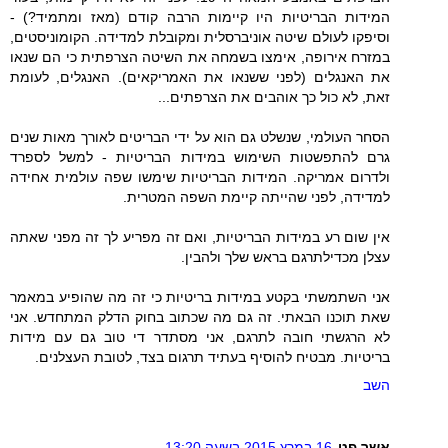
המידות הבריטיות היו קיימות הרבה קודם (מאז ומתמיד?) -
וסיפקו לעולם שיטה אוניברסלית ומקובלת למדידה. הקומוניסטים,
במזרח אירופה, אימצו בשמחה את השיטה הצרפתית כי הם שנאו
את האנגלים (לפני ששנאו את האמריקאים). האנגלים, לעומת
זאת, לא כול כך אוהבים את הצרפתים...
הסחר העולמי, שנשלט גם הוא על ידי הבריטים לאורך מאות שנים
גרם להתפשטות השימוש במידות הבריטיות - למשל לספרד
ולדרום אמריקה. המידות הבריטיות שימשו שפה עולמית אחידה
למדידה, לפני שהייתה קיימת השפה המטרית.
אין שום רע במידות הבריטיות, ואם זה מפריע לך זה מפני שאתה
עצלן מכדילתרגם בראש שלך ולהבין.
אני השתמשתי בקטע במידות בריטיות כי זה מה שהופיע במאמר
שאת תוכנו הבאתי. זה גם מה שכתוב בחוק הדלק המתחדש. אני
לא הרגשתי חובה לתרגם, אני מסתדר די טוב גם עם מידות
בריטיות. מבטיח להוסיף בעתיד תרגום בצד, לטובת העצלנים.
השב
אשר פט
16 במרץ 2015 בשעה 13:20